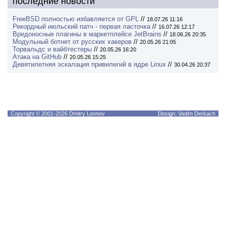
последние новости
FreeBSD полностью избавляется от GPL
//
18.07.26 11:16
Рекордный июльский патч - первая ласточка
//
16.07.26 12:17
Вредоносные плагины в маркетплейсе JetBrains
//
18.06.26 20:35
Модульный ботнет от русских хакеров
//
20.05.26 21:05
Торвальдс и вайбтестеры
//
20.05.26 16:20
Атака на GitHub
//
20.05.26 15:25
Девятилетняя эскалация привилегий в ядре Linux
//
30.04.26 20:37
Copyright © 2001-2026 Dmitry Leonov
Design: Vadim Derkach