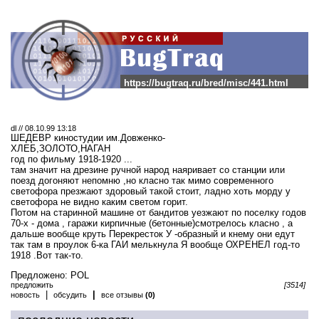
https://bugtraq.ru/bred/misc/441.html
dl // 08.10.99 13:18
ШЕДЕВР киностудии им.Довженко-
ХЛЕБ,ЗОЛОТО,НАГАН
год по фильму 1918-1920 ...
там значит на дрезине ручной народ наяривает со станции или
поезд догоняют непомню ,но класно так мимо современного
светофора презжают здоровый такой стоит, ладно хоть морду у
светофора не видно каким светом горит.
Потом на старинной машине от бандитов уезжают по поселку годов
70-х - дома , гаражи кирпичные (бетонные)смотрелось класно , а
дальше вообще круть Перекресток У -образный и кнему они едут
так там в проулок 6-ка ГАИ мелькнула Я вообще ОХРЕНЕЛ год-то
1918 .Вот так-то.
Предложено: POL
предложить
[3514]
|
|
новость
обсудить
все отзывы
(0)