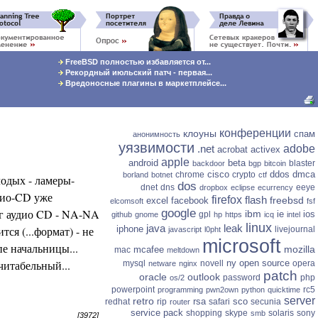
FreeBSD полностью избавляется от...
Рекордный июльский патч - первая...
Вредоносные плагины в маркетплейсе...
конференции
клоуны
спам
анонимность
уязвимости
.net
adobe
acrobat
activex
apple
android
beta
blaster
backdoor
bgp
bitcoin
cisco
ddos
dmca
chrome
crypto
borland
botnet
ctf
лодых - ламеры-
dos
dnet
dns
eeye
dropbox
eclipse
ecurrency
удио-CD уже
firefox
flash
freebsd
excel
facebook
elcomsoft
fsf
яг аудио CD - NA-NA
google
ibm
ie
ios
gpl
github
gnome
hp
https
icq
intel
linux
java
leak
ся (...формат) - не
iphone
livejournal
javascript
l0pht
microsoft
пе начальницы...
mozilla
mcafee
mac
meltdown
 читабельный...
ny
open source
mysql
novell
opera
netware
nginx
patch
oracle
outlook
password
php
os/2
powerpoint
rc5
programming
pwn2own
python
quicktime
server
retro
rsa
sco
redhat
rip
safari
secunia
router
service pack
shopping
skype
solaris
sony
smb
[3972]