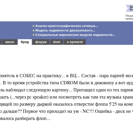
Анализ криптографических сетевых...
Модель надежности двухузлового...
Специальные марковские модели надежности...
закон
бред
форум
dnet
о проекте
приятель в СОБЕС на практику... в ВЦ... Состав - пара парней мо
Ц... В то время устройства типа CDROM были в диковину а вот а
тель наблюдал следующую картину... Притащил один из тех парн
ь (...через pc speaker) или посмотреть как там эта музыка хранит
дящей по размеру дыркой оказалось отверстие флопа 5'25 на ком
Что дальше?? Первое что приходит на ум - NC!!! Ошибка - диск не
алось разбирать флоп...