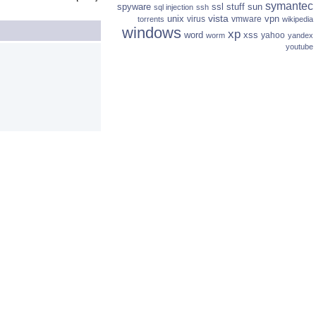
symantec
spyware
ssl
stuff
sun
sql injection
ssh
vista
unix
vpn
virus
vmware
torrents
wikipedia
windows
xp
word
xss
yahoo
worm
yandex
youtube