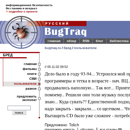
информационная безопасность
без паники и всерьез
подробно о проекте
главная
обзор
RSN
блог
библиотека
bugtraq.ru
/
бред
/
пользователи
БРЕД
главная
// 05.11.02 09:52
фильмы
Дело было в году 93-94... Устроился мой 
книги
СМИ
программеры и тетка в возрасте - нач. В
пользователи
продавались наполную... Так вот... Прия
разное
помоему.. Решили они толи музыку послушат
предложить
экспонат
знаю... Куда сувать?? Единственной подхо
надо закрыть - закрыли.... со щелчком... 
Вытащить CD было уже сложнее - потребов
Предложено: Tolich
|
|
предложить новость
обсудить
все отзывы
(0)