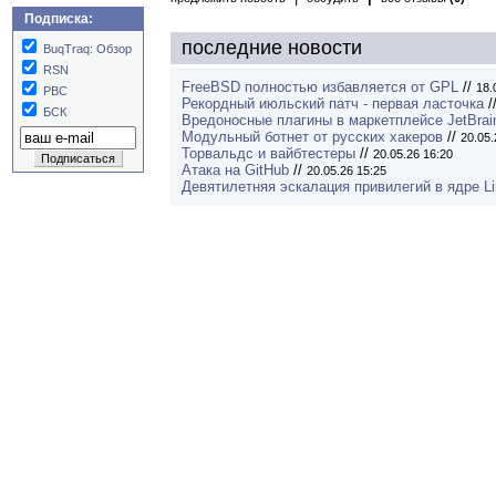
Подписка:
последние новости
BuqTraq: Обзор
RSN
FreeBSD полностью избавляется от GPL
//
18.
РВС
Рекордный июльский патч - первая ласточка
/
БСК
Вредоносные плагины в маркетплейсе JetBrai
Модульный ботнет от русских хакеров
//
20.05.
Торвальдс и вайбтестеры
//
20.05.26 16:20
Атака на GitHub
//
20.05.26 15:25
Девятилетняя эскалация привилегий в ядре L