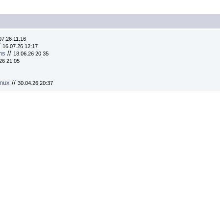
07.26 11:16
/
16.07.26 12:17
ns
//
18.06.26 20:35
26 21:05
inux
//
30.04.26 20:37