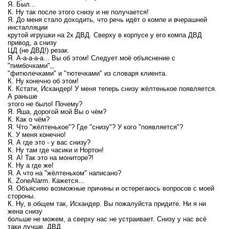
Я. Был...
К. Ну так после этого снизу и не получается!
Я. До меня стало доходить, что речь идёт о компе и вчерашней
инсталляции
крутой игрушки на 2х ДВД. Сверху в корпусе у его компа ДВД
привод, а снизу
ЦД (не ДВД!) резак.
Я. А-а-а-а-а... Вы об этом! Следует моё объяснение с
"пимбочками",,
"фитюлечками" и "тютечками" из словаря клиента.
К. Ну конечно об этом!
К. Кстати, Искандер! У меня теперь снизу жёлтенькое появляется.
А раньше
этого не было! Почему?
Я. Яша, дорогой мой Вы о чём?
К. Как о чём?
Я. Что "жёлтенькое"? Где "снизу"? У кого "появляется"?
К. У меня конечно!
Я. А где это - у вас снизу?
К. Ну там где часики и Нортон!
Я. А! Так это на мониторе?!
К. Ну а где же!
Я. А что на "жёлтеньком" написано?
К. ZoneAlarm. Кажется...
Я. Объясняю возможные причины и остерегаюсь вопросов с моей
стороны.
К. Ну, в общем так, Искандер. Вы пожалуйста придите. Ни я ни
жена снизу
больше не можем, а сверху нас не устраивает. Снизу у нас всё
таки лучше. ДВД