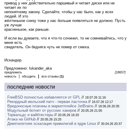
привод у них действительно паршивый и читает диски или не
читает их по
непонятному закону. Сделайте, чтобы у нас было, как у всех
людей. И это
жёлтенькое снизу тоже у нас больше появляться не должно. Пусть
уж лучше
красненькое, как раньше.
И если вы думаете, что я что-то сочинил, то не сомневайтесь, что у
меня есть
свидетель. Он бедняга чуть не помер от смеха.
Искандер.
Предложено: Iskander_aka
предложить
[18657]
|
|
новость
обсудить
все отзывы
(1)
последние новости
FreeBSD полностью избавляется от GPL
//
18.07.26 11:16
Рекордный июльский патч - первая ласточка
//
16.07.26 12:17
Вредоносные плагины в маркетплейсе JetBrains
//
18.06.26 20:35
Модульный ботнет от русских хакеров
//
20.05.26 21:05
Торвальдс и вайбтестеры
//
20.05.26 16:20
Атака на GitHub
//
20.05.26 15:25
Девятилетняя эскалация привилегий в ядре Linux
//
30.04.26 20:37