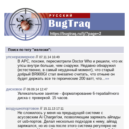
https://bugtraq.ru/lj/?page=2
Поиск по тегу "железки":
упсноразмерное
//
07.11.14 16:49
В APC, похоже, пересмотрели Doctor Who и решили, что их
упсы внутри больше, чем снаружи. Недавно обнаружил
(естественно, в самый неудачный момент), что старый
добрый BR900GI стал внезапно считать, что отныне он
будет держать все те героические 200 ватт, что...
»»
дисковое
//
09.09.14 12:47
Увлекательное занятие - форматирование 6-терабайтного
диска с проверкой. 15 часов.
воздушнопортовое
//
15.11.13 17:11
Не сложилось у меня на предыдущей системе с
асусовским Ai Charger'ом, позволяющим заряжать айпады
от usb-портов. Делал несколько подходов к нему, айпад
заряжался, но из сна после этого система регулярно не