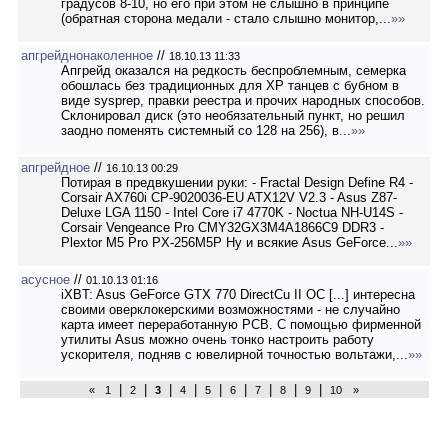
градусов 8-10, но его при этом не слышно в принципе
(обратная сторона медали - стало слышно монитор,...
»»
апгрейднонаколенное
//
18.10.13 11:33
Апгрейд оказался на редкость беспроблемным, семерка
обошлась без традиционных для XP танцев с бубном в
виде sysprep, правки реестра и прочих народных способов.
Склонировал диск (это необязательный пункт, но решил
заодно поменять системный со 128 на 256), в...
»»
апгрейдное
//
16.10.13 00:29
Потирая в предвкушении руки: - Fractal Design Define R4 -
Corsair AX760i CP-9020036-EU ATX12V V2.3 - Asus Z87-
Deluxe LGA 1150 - Intel Core i7 4770K - Noctua NH-U14S -
Corsair Vengeance Pro CMY32GX3M4A1866C9 DDR3 -
Plextor M5 Pro PX-256M5P Ну и всякие Asus GeForce...
»»
асусное
//
01.10.13 01:16
iXBT: Asus GeForce GTX 770 DirectCu II OC [...] интересна
своими оверклокерскими возможностями - не случайно
карта имеет переработанную PCB. С помощью фирменной
утилиты Asus можно очень тонко настроить работу
ускорителя, подняв с ювелирной точностью вольтажи,...
»»
|
|
|
|
|
|
|
|
|
«
1
2
3
4
5
6
7
8
9
10
»