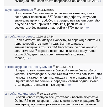
выходила. На новой плате попробовал обновленный Ai...
»»
асуснодефолтовое
//
09.11.13 03:36
Поотрывать бы руки тем асусовским инженерам, что в
последних прошивках Z87-Deluxe по дефолту отрубили
виртуализацию и турбобуст, а заодно выставили core ratio
в sync all cores, причем c ratio limit, равным 34. В
результате без визита в настройки 4770k не то...
»»
апгрейдноитоговое
//
19.10.13 17:34
Если смотреть на чистую скорость, то переход с системы,
ядру которой стукнуло 4 года, был не слишком
впечатляющим: в том же x64 benchmark по сравнению с
аналогичным i7 первого поколения выигрыш получился
около 30%; для плюс трех поколений это, мягко
говоря,...
»»
температурноинтеллектуальное
//
19.10.13 15:14
Поиграл с вентиляторами в боковой стенке без особого
успеха. Thermalright X-Silent 140 там стал так завывать, что
поначалу стало непонятно, откуда у него в названии Silent.
Однако переставленный с передней стенки родной кулер
стал издавать аналогичные звуки,...
»»
апгрейднофинальное
//
19.10.13 00:04
Внутри нового корпуса все утопталось весьма аккуратно.
Define R4 с точки зрения тишины себя почти оправдал. По
температуре в тихом режиме проигрыш старой системе