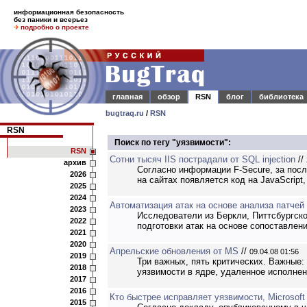
информационная безопасность
без паники и всерьез
подробно о проекте
главная
обзор
RSN
блог
библиотека
bugtraq.ru
/
RSN
RSN
Поиск по тегу "уязвимости":
RSN
Сотни тысяч IIS пострадали от SQL injection
//
архив
Согласно информации F-Secure, за посл
2026
на сайтах появляется код на JavaScrip
2025
2024
Автоматизация атак на основе анализа патчей
2023
Исследователи из Беркли, Питтсбургск
2022
подготовки атак на основе сопоставлен
2021
2020
Апрельские обновления от MS
//
09.04.08 01:56
2019
Три важных, пять критических. Важные
2018
уязвимости в ядре, удаленное исполнени
2017
2016
Кто быстрее исправляет уязвимости, Microsoft
2015