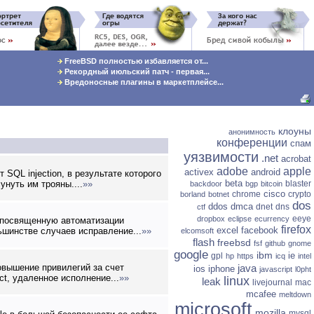
FreeBSD полностью избавляется от...
Рекордный июльский патч - первая...
Вредоносные плагины в маркетплейсе...
клоуны
анонимность
конференции
спам
уязвимости
.net
acrobat
adobe
apple
activex
android
SQL injection, в результате которого
beta
нуть им трояны....
»»
blaster
backdoor
bgp
bitcoin
cisco
chrome
crypto
borland
botnet
dos
ddos
dmca
dnet
dns
ctf
eeye
dropbox
eclipse
ecurrency
, посвященную автоматизации
firefox
excel
facebook
ьшинстве случаев исправление...
»»
elcomsoft
flash
freebsd
fsf
github
gnome
google
ibm
ie
gpl
hp
https
icq
intel
овышение привилегий за счет
java
ios
iphone
javascript
l0pht
ct, удаленное исполнение...
»»
linux
leak
livejournal
mac
mcafee
meltdown
microsoft
mozilla
mysql