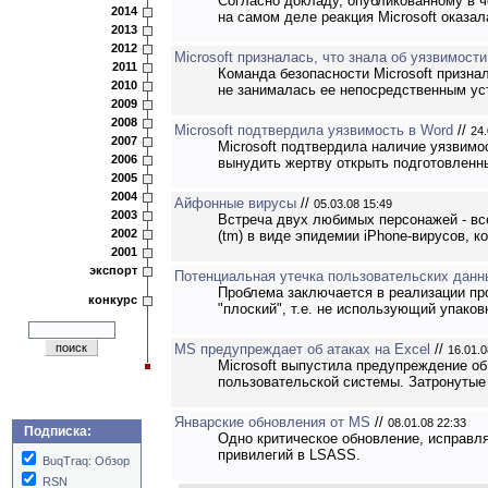
Согласно докладу, опубликованному в ч
2014
на самом деле реакция Microsoft оказа
2013
2012
Microsoft призналась, что знала об уязвимости
2011
Команда безопасности Microsoft признал
2010
не занималась ее непосредственным устр
2009
2008
Microsoft подтвердила уязвимость в Word
//
24.
2007
Microsoft подтвердила наличие уязвимо
2006
вынудить жертву открыть подготовленны
2005
2004
Айфонные вирусы
//
05.03.08 15:49
2003
Встреча двух любимых персонажей - все
2002
(tm) в виде эпидемии iPhone-вирусов, к
2001
экспорт
Потенциальная утечка пользовательских данны
Проблема заключается в реализации пр
конкурс
"плоский", т.е. не использующий упаков
MS предупреждает об атаках на Excel
//
16.01.0
Microsoft выпустила предупреждение об
пользовательской системы. Затронутые вер
Январские обновления от MS
//
08.01.08 22:33
Подписка:
Одно критическое обновление, исправл
привилегий в LSASS.
BuqTraq: Обзор
RSN