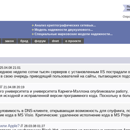
Анализ криптографических сетевых...
Модель надежности двухузлового...
Специальные марковские модели надежности...
закон
бред
форум
dnet
о проекте
25.04.08 21:01
еднюю неделю сотни тысяч серверов с установленным IIS пострадали от 
t, в свою очередь приводящий пользователей на сайты, пытающиеся подсу
//
21.04.08 20:19
ого университета и университета Карнеги-Мэллона опубликовали работу
ия исходной и исправленной версии программного кода. Поскольку в бол
: уязвимость в DNS-клиенте, открывающая возможность для спуфинга, п
е кода в MS Visio. Критические: удаленное исполнение кода в MS Proje
 или Apple?
//
28.03.08 01:27