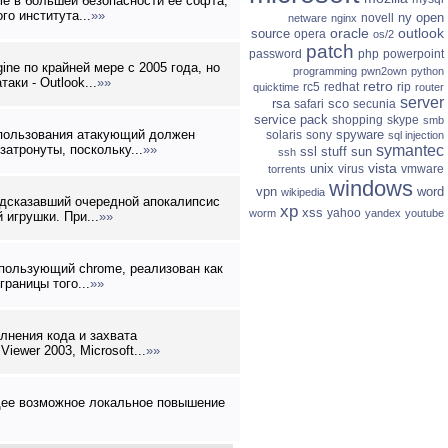
le в большей безопасности ее софта,
о института...
»»
ny
open
novell
netware
nginx
oracle
outlook
source
opera
os/2
patch
password
php
powerpoint
ine по крайней мере с 2005 года, но
programming
pwn2own
python
ки - Outlook...
»»
retro
rc5
redhat
rip
quicktime
router
server
rsa
sco
safari
secunia
service pack
shopping
skype
smb
использования атакующий должен
spyware
solaris
sony
sql injection
атронуты, поскольку...
»»
symantec
ssl
stuff
sun
ssh
vista
unix
virus
vmware
torrents
windows
vpn
word
wikipedia
редсказавший очередной апокалипсис
xp
xss
yahoo
worm
yandex
youtube
 игрушки. При...
»»
спользующий chrome, реализован как
раницы того...
»»
лнения кода и захвата
iewer 2003, Microsoft...
»»
щее возможное локальное повышение