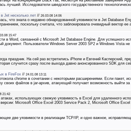
етверг на конференции Black Hat, несмотря на рекламные заверения App
лась лучшей. Исследователи шведского государственного технологическог
 в Jet несколько лет
//
26.03.08 14:06
ась, что знала о недавно обнародованной уязвимости в Jet Database Eng
анением, поскольку считала, что заблокировала очевидный вектор ее ата
03.08 15:47
сти в Word, связанной с Microsoft Jet Database Engine. Для успешного 
й документ. Пользователи Windows Server 2003 SP2 и Windows Vista не з
гда праздник. На сей раз встретились iPhone и Евгений Касперский, п
оторая случится сразу после выхода давно анонсированного SDK для сей
х в FireFox
//
24.01.08 13:11
отокола chrome в сочетании с некоторыми расширениями. Если пакет, и
ку своих файлов в jar-архив, атакующий получает возможность выйти за г
8 21:42
 атаках, использующих свежую уязвимость в Excel для удаленного испо
сии: Microsoft Office Excel 2003 Service Pack 2, Microsoft Office Excel V
яющее две уязвимости в реализации TCP/IP, и одно важное, исправляю