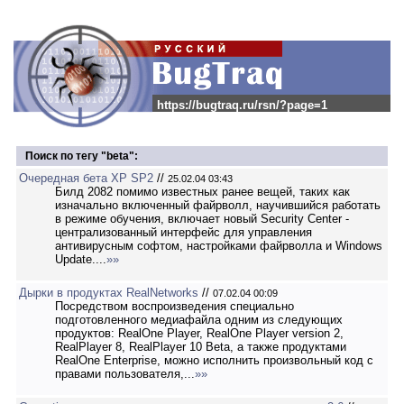
https://bugtraq.ru/rsn/?page=1
Поиск по тегу "beta":
Очередная бета XP SP2
//
25.02.04 03:43
Билд 2082 помимо известных ранее вещей, таких как
изначально включенный файрволл, научившийся работать
в режиме обучения, включает новый Security Center -
централизованный интерфейс для управления
антивирусным софтом, настройками файрволла и Windows
Update....
»»
Дырки в продуктах RealNetworks
//
07.02.04 00:09
Посредством воспроизведения специально
подготовленного медиафайла одним из следующих
продуктов: RealOne Player, RealOne Player version 2,
RealPlayer 8, RealPlayer 10 Beta, а также продуктами
RealOne Enterprise, можно исполнить произвольный код с
правами пользователя,...
»»