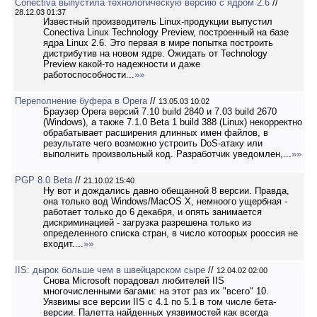
Conectiva выпустила технологическую версию с ядром 2.6
//
28.12.03 01:37
Известный производитель Linux-продукции выпустил
Conectiva Linux Technology Preview, построенный на базе
ядра Linux 2.6. Это первая в мире попытка построить
дистрибутив на новом ядре. Ожидать от Technology
Preview какой-то надежности и даже
работоспособности...
»»
Переполнение буфера в Opera
//
13.05.03 10:02
Браузер Opera версий 7.10 build 2840 и 7.03 build 2670
(Windows), а также 7.1.0 Beta 1 build 388 (Linux) некорректно
обрабатывает расширения длинных имен файлов, в
результате чего возможно устроить DoS-атаку или
выполнить произвольный код. Разработчик уведомлен,...
»»
PGP 8.0 Beta
//
21.10.02 15:40
Ну вот и дождались давно обещанной 8 версии. Правда,
она только вод Windows/MacOS X, немноого ущербная -
работает только до 6 декабря, и опять занимается
дискриминацией - загрузка разрешена только из
определенного списка стран, в число котоорых рооссия не
входит....
»»
IIS: дырок больше чем в швейцарском сыре
//
12.04.02 02:00
Снова Microsoft порадовал любителей IIS
многочисленными багами: на этот раз их "всего" 10.
Уязвимы все версии IIS с 4.1 по 5.1 в том числе бета-
версии. Палетта найденных уязвимостей как всегда