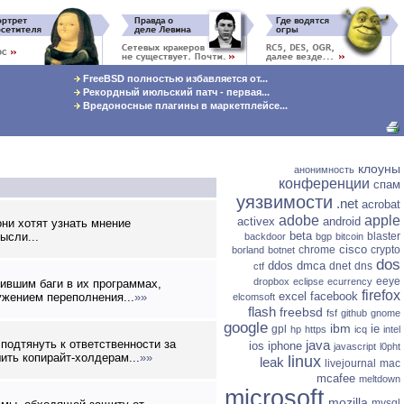
FreeBSD полностью избавляется от...
Рекордный июльский патч - первая...
Вредоносные плагины в маркетплейсе...
клоуны
анонимность
конференции
спам
уязвимости
.net
acrobat
adobe
apple
activex
android
ни хотят узнать мнение
beta
ысли...
blaster
backdoor
bgp
bitcoin
cisco
chrome
crypto
borland
botnet
dos
ddos
dmca
dnet
dns
ctf
eeye
dropbox
eclipse
ecurrency
жившим баги в их программах,
firefox
excel
facebook
ужением переполнения...
»»
elcomsoft
flash
freebsd
fsf
github
gnome
google
ibm
ie
gpl
hp
https
icq
intel
одтянуть к ответственности за
java
ios
iphone
javascript
l0pht
ить копирайт-холдерам...
»»
linux
leak
livejournal
mac
mcafee
meltdown
microsoft
mozilla
mysql