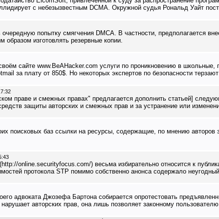
одатайство ElcomSoft, привлеченной к суду за распространение програ
оллидирует с небезызвестным DCMA. Окружной судья Рональд Уайт поста
ь очередную попытку смягчения DMCA. В частности, предполагается внес
м образом изготовлять резервные копии.
 своём сайте www.BeAHacker.com услуги по проникновению в школьные, 
mail за плату от 850$. Но некоторых экспертов по безопасности терзают
17:32
ком праве и смежных правах" предлагается дополнить статьей] следующ
средств защиты авторских и смежных прав и за устранение или изменен
воих поисковых баз ссылки на ресурсы, содержащие, по мнению авторов
5:43
http://online.securityfocus.com/) весьма избирательно относится к публ
звимостей протокола STP помимо собственно анонса содержало неугодный
его адвоката Джозефа Бартона собирается опротестовать предъявленны
 нарушает авторских прав, она лишь позволяет законному пользователю