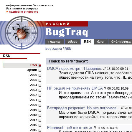
информационная безопасность
без паники и всерьез
подробно о проекте
главная
обзор
RSN
блог
библиотека
bugtraq.ru
/
RSN
RSN
Поиск по тегу "dmca":
RSN
DMCA пересмотрят. Наверное.
//
15.10.02 09:21
архив
Законодатели США наконец-то озаботили
2026
общественности на тему того, что НЕ д
2025
2024
HP решил не применять DMCA
//
06.08.02 10:09
2023
И это правильно. А то это уже беспред
2022
преследованием по этому "замечательно
2021
2020
Беспредел разрешат. Но без погромов...
//
28.0
2019
Мало нам было DMCA, по расплывчатым 
2018
нарушение копирайта, так теперь еще з
2017
2016
Elcomsoft всё же ответит
//
11.05.02 03:50
2015