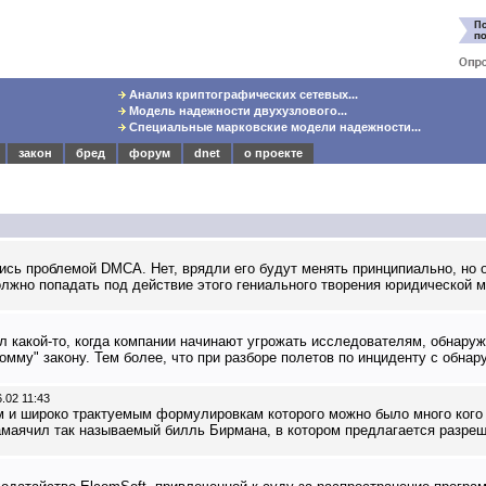
Анализ криптографических сетевых...
Модель надежности двухузлового...
Специальные марковские модели надежности...
закон
бред
форум
dnet
о проекте
сь проблемой DMCA. Нет, врядли его будут менять принципиально, но о
олжно попадать под действие этого гениального творения юридической м
ел какой-то, когда компании начинают угрожать исследователям, обнару
мму" закону. Тем более, что при разборе полетов по инциденту с обнар
6.02 11:43
и широко трактуемым формулировкам которого можно было много кого п
амаячил так называемый билль Бирмана, в котором предлагается разреш