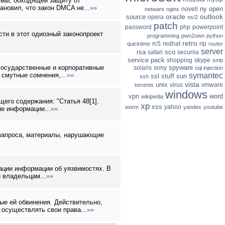
ммы, обходящей защиту от
новил, что закон DMCA не...
»»
ny
open
novell
netware
nginx
oracle
outlook
source
opera
os/2
patch
password
php
powerpoint
ти в этот одиозный законопроект
programming
pwn2own
python
retro
rc5
redhat
rip
quicktime
router
server
rsa
sco
safari
secunia
service pack
shopping
skype
smb
государственные и корпоративные
spyware
solaris
sony
sql injection
 смутные сомнения,...
»»
symantec
ssl
stuff
sun
ssh
vista
unix
virus
vmware
torrents
windows
vpn
word
wikipedia
его содержания: "Статья 48[1].
xp
xss
yahoo
worm
yandex
youtube
ие информации...
»»
 запроса, материалы, нарушающие
икации информации об уязвимостях. В
 владельцам...
»»
е ей обвинения. Действительно,
 осуществлять свои права...
»»