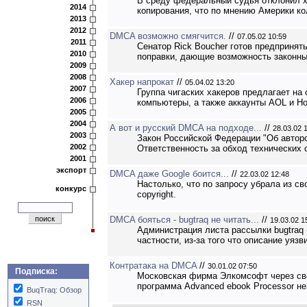
В среду федеральный судья отклонил х
2014
копирования, что по мнению Америки к
2013
2012
DMCA возможно смягчится.
//
07.05.02 10:59
2011
Сенатор Rick Boucher готов предпринят
2010
поправки, дающие возможность законны
2009
2008
Хакер напрокат
//
05.04.02 13:20
2007
Группа чигаских хакеров предлагает на
2006
компьютеры, а также аккаунты AOL и Hot
2005
2004
А вот и русский DMCA на подходе...
//
28.03.02 
2003
Закон Российской Федерации "Об авторс
2002
Ответственность за обход технических 
2001
экспорт
DMCA даже Google боится...
//
22.03.02 12:48
Настолько, что по запросу убрала из с
конкурс
copyright.
DMCA бояться - bugtraq не читать...
//
19.03.02 1
Администрация листа рассылки bugtraq (
частности, из-за того что описание уя
Контратака на DMCA
//
30.01.02 07:50
Подписка:
Московская фирма Элкомсофт через сво
программа Advanced ebook Processor не
BuqTraq: Обзор
RSN