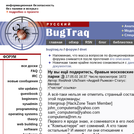
информационная безопасность
без паники и всерьез
подробно о проекте
Анали
Модел
Специ
главная
обзор
RSN
блог
библиотека
bugtraq.ru
/
форум
/
dnet
Напоминаю, что масса вопросов по функционирова
ФОРУМ
форума снимается после прочтения
его описания
.
Новичкам также крайне полезно ознакомиться с
дан
все доски
документом
.
FAQ
Ну вы ещё подеритесъ, бравые московские
IRC
парни ;))
17.05.01 16:37
Число просмотров: 1672
Автор: RedAndr UfaTeam <Андрей Рыжков> Статус:
новые сообщения
Member
<
"чистая" ссылка
>
site updates
guestbook
А всё-таки нельзя не отметить странный соста
этой подкоманды:
beginners
Intergroup [HackZone Team Member]
sysadmin
john_computerra@yahoo.com
programming
sam_computerra@yahoo.com
operating systems
computerra@nm.ru
theory
Первого я вроде знаю, и сомневатся в его люб
web building
к "Компьютерре" нет сомнений. А кто такие
software
остальные? И имеют ли они отношение к