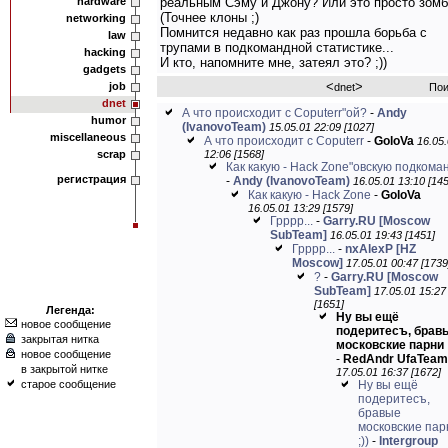
hardware
реальным Сэму и Джону? Или это просто зом
(Точнее клоны ;)
networking
Помнится недавно как раз прошла борьба с
law
трупами в подкомандной статистике...
hacking
И кто, напомните мне, затеял это? ;))
gadgets
<
>
job
dnet
Пои
dnet
А что происходит с Coputerr"ой?
-
Andy
humor
(IvanovoTeam)
15.05.01 22:09 [1027]
miscellaneous
А что происходит с Coputerr
-
GoloVa
16.05
scrap
12:06 [1568]
Как какую - Hack Zone"овскую подкома
регистрация
-
Andy (IvanovoTeam)
16.05.01 13:10 [145
Как какую - Hack Zone
-
GoloVa
16.05.01 13:29 [1579]
Грррр...
-
Garry.RU [Moscow
SubTeam]
16.05.01 19:43 [1451]
Грррр...
-
nxAlexP [HZ
Moscow]
17.05.01 00:47 [1739
?
-
Garry.RU [Moscow
SubTeam]
17.05.01 15:27
[1651]
Легенда:
Ну вы ещё
новое сообщение
подеритесъ, брав
закрытая нитка
московские парни ;
новое сообщение
-
RedAndr UfaTeam
в закрытой нитке
17.05.01 16:37 [1672]
старое сообщение
Ну вы ещё
подеритесъ,
бравые
московские пар
;))
-
Intergroup