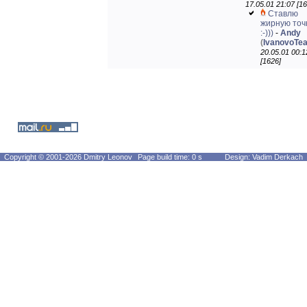
17.05.01 21:07 [16
Ставлю
жирную точ
:-)))
-
Andy
(
IvanovoTe
20.05.01 00:1
[1626]
Copyright © 2001-2026 Dmitry Leonov
Page build time: 0 s
Design: Vadim Derkach