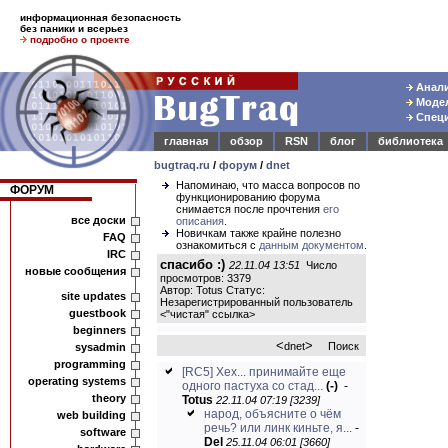
информационная безопасность
без паники и всерьез
подробно о проекте
Анали
Модел
Специ
главная
обзор
RSN
блог
библиотека
bugtraq.ru
/
форум
/
dnet
Напоминаю, что масса вопросов по
ФОРУМ
функционированию форума
снимается после прочтения
его
все доски
описания
.
Новичкам также крайне полезно
FAQ
ознакомиться с
данным документом
.
IRC
спасибо :)
22.11.04 13:51
Число
новые сообщения
просмотров: 3379
Автор: Totus Статус:
site updates
Незарегистрированный пользователь
guestbook
<
"чистая" ссылка
>
beginners
<
>
dnet
Поиск
sysadmin
programming
[RC5] Хех... принимайте еще
operating systems
одного пастуха со стад...
(-)
-
theory
Totus
22.11.04 07:19 [3239]
народ, объясните о чём
web building
речь? или линк киньте, я...
-
software
Del
25.11.04 06:01 [3660]