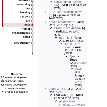
hardware
http://bugtraq.ru/dnet/
networking
:)
(-)
-
VEK
25.11.04 08:41
law
[3776]
[RC5] Don't stop the move!
hacking
(ц)
(-)
-
jammer
22.11.04
gadgets
16:05 [3575]
job
Добро пожаловать!
-
Miraj
dnet
22.11.04 11:53 [3777]
Около 700? Угадал?
(-)
humor
-
Yurii
22.11.04 12:00
miscellaneous
[3743]
scrap
нет :)
[url]
-
Totus
22.11.04 13:15 [3558]
регистрация
[RC5] Че-то
мало!
-
Yurii
22.11.04 13:26
[3529]
Дык...
-
Totus
22.11.04 13:37
[3487]
[RC5]
Дык...
-
Легенда:
longys
новое сообщение
29.11.04
закрытая нитка
12:23
новое сообщение
[3518]
в закрытой нитке
Вэлкам! :)
(-)
-
J
'
JF
22.11.04
старое сообщение
09:48 [3713]
спасибо :)
(-)
-
Totus
22.11.04 13:51 [3379]
да реально
слабовато... но все