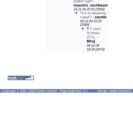
равно гуд!!!
-
maestro_sochiteam
23.11.04 20:55 [3505]
Что за машины
такие?
-
stent0r
04.12.04 10:25
[3360]
У него
Атлоны
2Ггц...
-
Miraj
04.12.04
18:34 [3473]
Copyright © 2001-2026 Dmitry Leonov
Page build time: 0 s
Design: Vadim Derkach