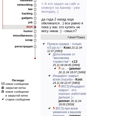
hardware
> А кто зашел на сайт и
networking
кликнул на баннер - уже
law
молодец :).
hacking
gadgets
да года 2 назад еще
job
обкликался. :) все равно я
dnet
пока у вас это купить не
могу никак :) - смысл?
humor
miscellaneous
<
>
dnet
Поиск
scrap
Прокси-сервер - только
регистрация
rc5.pp.ru !
-
Kost
23.11.04
11:07 [2983]
Дополнение от
"виновника
торжества"
-
c13
25.11.04 04:45 [3494]
эх...
-
jammer
26.11.04 18:07 [3499]
Инцидент закрыт,
всем спасибо
-
Kost
Легенда:
24.11.04 22:47 [3483]
новое сообщение
[RC5] Инцидент
закрытая нитка
закрыт - это
новое сообщение
хорошо. работаем
в закрытой нитке
дальше ;)
-
старое сообщение
jammer
26.11.04
18:00 [3559]
[RC5] при всем
уважении к вашему
мнению...
-
jammer