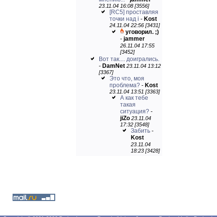
23.11.04 16:08 [3556]
[RC5] проставляя
точки над i
-
Kost
24.11.04 22:56 [3431]
уговорил. ;)
-
jammer
26.11.04 17:55
[3452]
Вот так.... доигрались.
-
DamNet
23.11.04 13:12
[3367]
Это что, моя
проблема?
-
Kost
23.11.04 13:51 [3363]
А как тебе
такая
ситуация?
-
jiZo
23.11.04
17:32 [3548]
Забить
-
Kost
23.11.04
18:23 [3428]