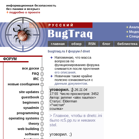
информационная безопасность
без паники и всерьез
подробно о проекте
Анали
Модел
Специ
главная
обзор
RSN
блог
библиотека
bugtraq.ru
/
форум
/
dnet
Напоминаю, что масса
ФОРУМ
вопросов по
функционированию форума
все доски
снимается после прочтения
его описания
.
FAQ
Новичкам также крайне
IRC
полезно ознакомиться с
данным документом
.
новые сообщения
уговорил. ;)
26.11.04
site updates
17:55
Число просмотров: 3452
guestbook
Автор: jammer <alex naumov>
Статус: Elderman
beginners
<
"чистая"
sysadmin
ссылка
>
programming
> Главное, чтобы в dnetc.ini
operating systems
было rc5.pp.ru и никаких
theory
stel.
web building
уговорил. ;)
software