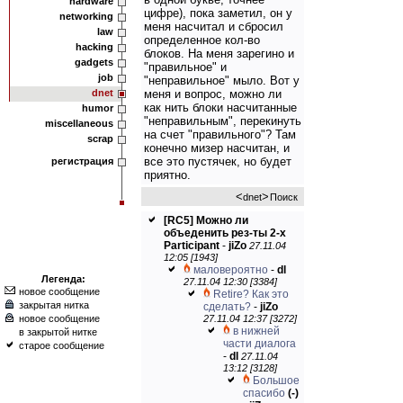
hardware
цифре), пока заметил, он у
networking
меня насчитал и сбросил
law
определенное кол-во
hacking
блоков. На меня зарегино и
gadgets
"правильное" и
job
"неправильное" мыло. Вот у
dnet
меня и вопрос, можно ли
как нить блоки насчитанные
humor
"неправильным", перекинуть
miscellaneous
на счет "правильного"? Там
scrap
конечно мизер насчитан, и
все это пустячек, но будет
регистрация
приятно.
<
>
dnet
Поиск
[RC5] Можно ли
объеденить рез-ты 2-х
Participant
-
jiZo
27.11.04
12:05 [1943]
маловероятно
-
dl
Легенда:
27.11.04 12:30 [3384]
новое сообщение
Retire? Как это
закрытая нитка
сделать?
-
jiZo
новое сообщение
27.11.04 12:37 [3272]
в нижней
в закрытой нитке
части диалога
старое сообщение
-
dl
27.11.04
13:12 [3128]
Большое
спасибо
(-)