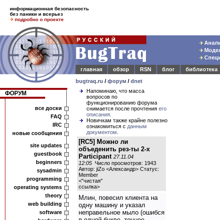
информационная безопасность
без паники и всерьез
подробно о проекте
Анали
Модел
Специ
главная
обзор
RSN
блог
библиотека
bugtraq.ru
/
форум
/
dnet
Напоминаю, что масса
ФОРУМ
вопросов по
функционированию форума
все доски
снимается после прочтения
его
описания
.
FAQ
Новичкам также крайне полезно
IRC
ознакомиться с
данным
документом
.
новые сообщения
[RC5] Можно ли
site updates
объеденить рез-ты 2-х
guestbook
Participant
27.11.04
beginners
12:05
Число просмотров: 1943
Автор: jiZo <Александр> Статус:
sysadmin
Member
programming
<
"чистая"
ссылка
>
operating systems
theory
Млин, повесил клиента на
web building
одну машину и указал
неправельное мыло (ошибся
software
в одной букве, точнее