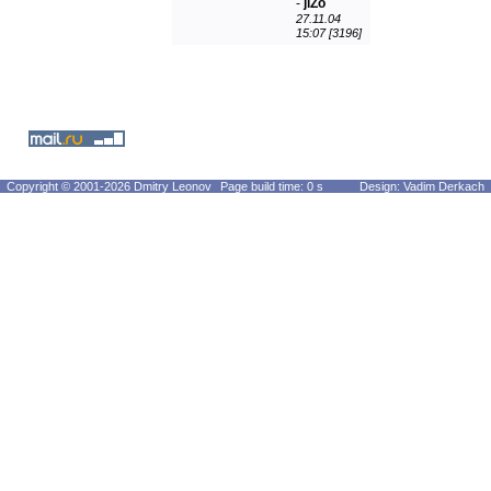
-
jiZo
27.11.04
15:07 [3196]
Copyright © 2001-2026 Dmitry Leonov
Page build time: 0 s
Design: Vadim Derkach