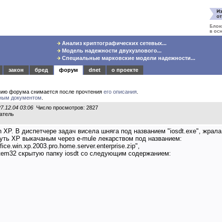
Анализ криптографических сетевых...
Модель надежности двухузлового...
Специальные марковские модели надежности...
закон
бред
форум
dnet
о проекте
нию форума снимается после прочтения
его описания
.
ным документом
.
27.12.04 03:06
Число просмотров: 2827
ватель
n XP. В диспетчере задач висела шняга под названием "iosdt.exe", жрал
уть XP выкачаным через e-mule лекарством под названием:
ffice.win.xp.2003.pro.home.server.enterprise.zip",
stem32 скрытую папку iosdt со следующим содержанием: