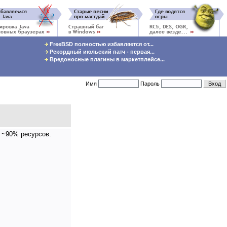
FreeBSD полностью избавляется от...
Рекордный июльский патч - первая...
Вредоносные плагины в маркетплейсе...
Имя
Пароль
а ~90% ресурсов.