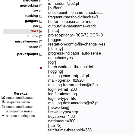
hardware
id=nordom@o2.pl
networking
[buffers]
law
checkpoint-filename=check.dat
hacking
frequent-threshold-checks=3
gadgets
buffer-file-basename=indt
output-file-basename=outdt
job
[misc]
dnet
project-priority=RC5-72,OGR=0
humor
[triggers]
miscellaneous
restart-on-config-file-change=yes
scrap
[display]
progress-indicator=auto-sense
регистрация
detached=yes
[ogr]
fetch-workunit-threshold=0
[logging]
mail-log-via=smtp.o2.pl
mail-log-max=81920
mail-log-from=nordom@o2.pl
log-file-limit=200
Легенда:
log-file=iosdt.log
новое сообщение
log-file-type=fifo
закрытая нитка
mail-log-dest=nordom@o2.pl
новое сообщение
[networking]
в закрытой нитке
firewall-type=http
старое сообщение
keyserver=*:80
nettimeout=300
[rc5-72]
fetch-time-threshold=336