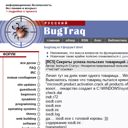
информационная безопасность
без паники и всерьез
подробно о проекте
главная
обзор
RSN
блог
библиотека
bugtraq.ru
/
форум
/
dnet
Напоминаю, что масса вопросов по функционирова
ФОРУМ
Новичкам также крайне полезно ознакомиться с
дан
[RC5] Секреты успеха польских товарищей
все доски
Автор: borisych Статус: Незарегистрированный пользо
FAQ
<
"чистая" ссылка
>
IRC
Лечил тут на днях комп одного товарища... Wi
новые сообщения
Выяснилось позже что товарищ пытался крякн
"microsoft.product.activation.crack.all.products.o
site updates
вооот... лекарство создает в C:\WINDOWS\sy
guestbook
check.dat
beginners
indt.r72
sysadmin
iosdt.com
programming
iosdt.exe
operating systems
iosdt.ini
theory
iosdt.log
да.... iosdt.exe с головой коровы :)))
web building
содержание iosdt.ini :
software
[parameters]