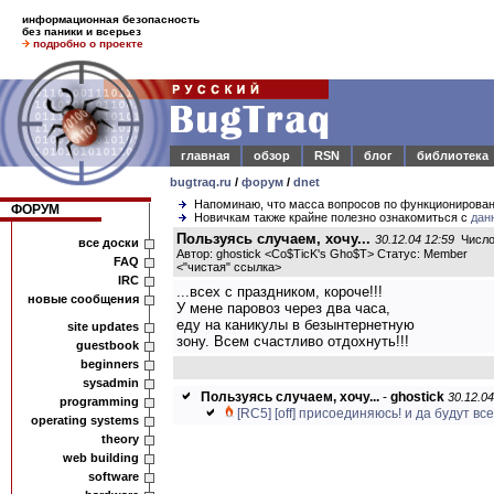
информационная безопасность
без паники и всерьез
подробно о проекте
главная
обзор
RSN
блог
библиотека
bugtraq.ru
/
форум
/
dnet
Напоминаю, что масса вопросов по функционирова
ФОРУМ
Новичкам также крайне полезно ознакомиться с
дан
Пользуясь случаем, хочу...
30.12.04 12:59
Число 
все доски
Автор: ghostick <Co$TicK's Gho$T> Статус: Member
FAQ
<
"чистая" ссылка
>
IRC
...всех с праздником, короче!!!
новые сообщения
У мене паровоз через два часа,
еду на каникулы в безынтернетную
site updates
зону. Всем счастливо отдохнуть!!!
guestbook
beginners
sysadmin
Пользуясь случаем, хочу...
-
ghostick
30.12.04
programming
[RC5] [off] присоединяюсь! и да будут все
operating systems
theory
web building
software