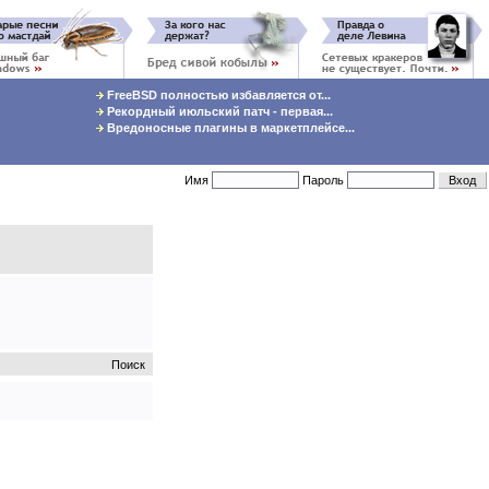
FreeBSD полностью избавляется от...
Рекордный июльский патч - первая...
Вредоносные плагины в маркетплейсе...
Имя
Пароль
Поиск