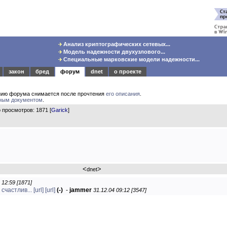
Анализ криптографических сетевых...
Модель надежности двухузлового...
Специальные марковские модели надежности...
закон
бред
форум
dnet
о проекте
нию форума снимается после прочтения
его описания
.
ным документом
.
просмотров: 1871 [
Garick
]
<
>
dnet
 12:59 [1871]
 счастлив...
[url]
[url]
(-)
-
jammer
31.12.04 09:12 [3547]