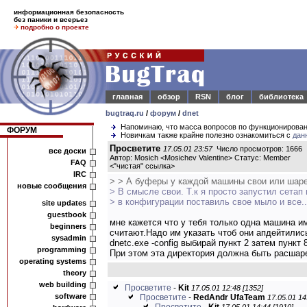
информационная безопасность
без паники и всерьез
подробно о проекте
главная
обзор
RSN
блог
библиотека
bugtraq.ru
/
форум
/
dnet
Напоминаю, что масса вопросов по функционирова
ФОРУМ
Новичкам также крайне полезно ознакомиться с
дан
Просветите
17.05.01 23:57
Число просмотров: 1666
все доски
Автор: Mosich <Mosichev Valentine> Статус: Member
FAQ
<
"чистая" ссылка
>
IRC
> > А буферы у каждой машины свои или шар
новые сообщения
> В смысле свои. Т.к я просто запустил сетап
> в конфигурации поставиль свое мыло и все..
site updates
guestbook
мне кажется что у тебя только одна машина и
beginners
считают.Надо им указать чтоб они апдейтились 
sysadmin
dnetc.exe -config выбирай пункт 2 затем пункт
programming
При этом эта директория должна быть расшар
operating systems
theory
web building
Просветите
-
Kit
17.05.01 12:48 [1352]
software
Просветите
-
RedAndr UfaTeam
17.05.01 14