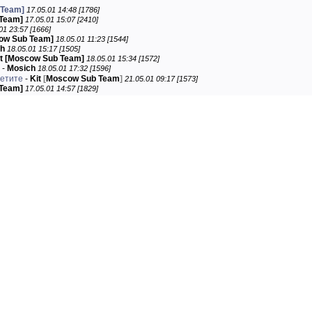
bTeam]
17.05.01 14:48 [1786]
 Team]
17.05.01 15:07 [2410]
01 23:57 [1666]
cow Sub Team]
18.05.01 11:23 [1544]
ch
18.05.01 15:17 [1505]
it [Moscow Sub Team]
18.05.01 15:34 [1572]
-
Mosich
18.05.01 17:32 [1596]
етите
-
Kit
[
Moscow Sub Team
]
21.05.01 09:17 [1573]
 Team]
17.05.01 14:57 [1829]