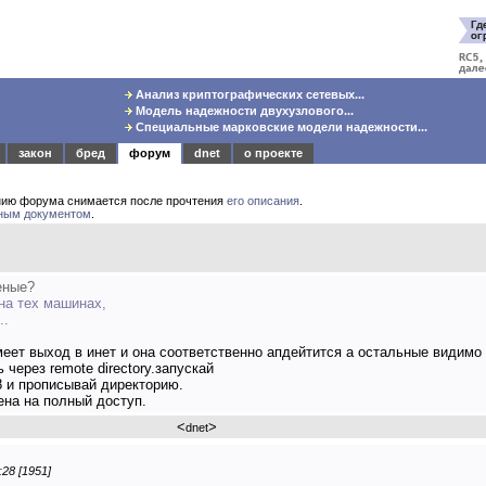
Анализ криптографических сетевых...
Модель надежности двухузлового...
Специальные марковские модели надежности...
закон
бред
форум
dnet
о проекте
нию форума снимается после прочтения
его описания
.
ным документом
.
еные?
 на тех машинах,
..
меет выход в инет и она соответственно апдейтится а остальные видим
через remote directory.запускай
 8 и прописывай директорию.
ена на полный доступ.
<
>
dnet
:28 [1951]