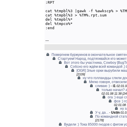
:RPT

cat %tmpbl%3 |gawk -f %awkscp% > %TM
cat %tmpbl%3 > %TM%.rpt.sum

del %tmpbl%*

del %tmpco%*

---
Повергнем буржуинов в окончательное смяте
Стартуем! Народ, подтягивайся кто может
Вот этого бы участника, Cowboy [BugTr
Собсно его ждём всей командой ;) И
[OGR] Злые орки вырубили ма
[2109]
ну что голландцы слили дос
Мягко говоря, отвесили
сливаю :)
-
i1
02.01.0
только начал? а
02.01.08 11:38 [24
ога :) еще с
фсе :) 
02.01.08 
ну з
У-у, да...
-
Ustin
01.0
По командной стати
[2178]
Видели :) Тока 85000 гнодов с фигом у