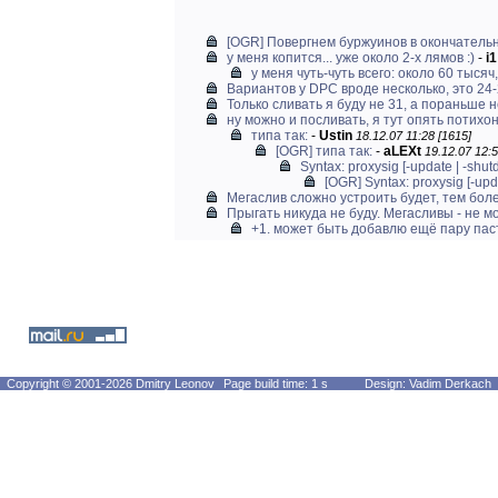
[OGR] Повергнем буржуинов в окончатель
у меня копится... уже около 2-х лямов :)
-
i1
у меня чуть-чуть всего: около 60 тысяч, 
Вариантов у DPC вроде несколько, это 24-2
Только сливать я буду не 31, а пораньше нем
ну можно и посливать, я тут опять потихон
типа так:
-
Ustin
18.12.07 11:28 [1615]
[OGR] типа так:
-
aLEXt
19.12.07 12:5
Syntax: proxysig [-update | -shutd
[OGR] Syntax: proxysig [-upda
Мегаслив сложно устроить будет, тем более
Прыгать никуда не буду. Мегасливы - не 
+1. может быть добавлю ещё пару пастб
Copyright © 2001-2026 Dmitry Leonov
Page build time: 1 s
Design: Vadim Derkach