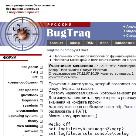
информационная безопасность
без паники и всерьез
подробно о проекте
Анали
Модел
Специ
главная
обзор
RSN
блог
библиотека
bugtraq.ru
/
форум
/
dnet
Напоминаю, что масса вопросов по функционирова
ФОРУМ
Новичкам также крайне полезно ознакомиться с
дан
Участникам мегаслива
27.12.07 10:38
Число прос
все доски
Автор: Ustin <Ustin> Статус: Elderman
FAQ
Отредактировано
27.12.07 10:39
Количество правок: 1
IRC
<
"чистая" ссылка
>
новые сообщения
Проискал в инете утиль, который позволяет п
proxy. Нифига не нашёл.
site updates
Поэтому нарисовал батник, который генерит ре
guestbook
Для запуска положить в директорию с perproxy 
beginners
значения из конфига прокси.
sysadmin
Батнику жизненно необходим пакет
http://unxut
programming
распаковать в PATH.
Может, кому пригодится ;)
operating systems
theory
@echo off

web building
set logfilekeyblock=ogrp2\ogrp2

software
set logfileconsole=console\conlog
