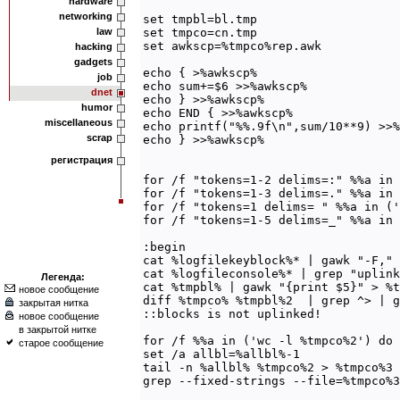
hardware
networking
set tmpbl=bl.tmp

law
set tmpco=cn.tmp

set awkscp=%tmpco%rep.awk

hacking
gadgets
echo { >%awkscp%

job
echo sum+=$6 >>%awkscp%

dnet
echo } >>%awkscp%

humor
echo END { >>%awkscp%

miscellaneous
echo printf("%%.9f\n",sum/10**9) >>%
scrap
echo } >>%awkscp%

регистрация
for /f "tokens=1-2 delims=:" %%a in 
for /f "tokens=1-3 delims=." %%a in 
for /f "tokens=1 delims= " %%a in ('
for /f "tokens=1-5 delims=_" %%a in 
:begin

cat %logfilekeyblock%* | gawk "-F," 
cat %logfileconsole%* | grep "uplink
Легенда:
cat %tmpbl% | gawk "{print $5}" > %t
новое сообщение
diff %tmpco% %tmpbl%2  | grep ^> | g
закрытая нитка
::blocks is not uplinked!

новое сообщение
в закрытой нитке
for /f %%a in ('wc -l %tmpco%2') do 
старое сообщение
set /a allbl=%allbl%-1

tail -n %allbl% %tmpco%2 > %tmpco%3

grep --fixed-strings --file=%tmpco%3