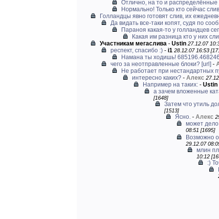
Отлично, на то и распределённые в
Нормально! Только кто сейчас слив
Голландцы явно готовят слив, их ежедневн
Да видать все-таки копят, судя по сооб
Параноя какая-то у голландцев сег
Какая им разница кто у них слив
Участникам мегаслива
-
Ustin
27.12.07 10:
респект, спасибо :)
-
i1
28.12.07 16:53 [17
Намана ты ходишь! 685196.46824
чего за неотправленные блоки?
[url]
-
Не работает при нестандартных п
интересно каких?
-
Алекс
27.12
Например на таких:
-
Ustin
а зачем вложенные кат
[1648]
Затем что утиль до
[1513]
Ясно.
-
Алекс
2
может дело 
08:51 [1695]
Возможно о
29.12.07 08:0
млин пл
10:12 [16
:) Т