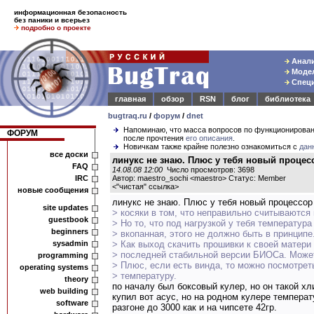
информационная безопасность
без паники и всерьез
подробно о проекте
Анали
Модел
Специ
главная
обзор
RSN
блог
библиотека
bugtraq.ru
/
форум
/
dnet
Напоминаю, что масса вопросов по функционирова
ФОРУМ
после прочтения
его описания
.
Новичкам также крайне полезно ознакомиться с
дан
все доски
линукс не знаю. Плюс у тебя новый проце
FAQ
14.08.08 12:00
Число просмотров: 3698
IRC
Автор: maestro_sochi <maestro> Статус: Member
<
"чистая" ссылка
>
новые сообщения
линукс не знаю. Плюс у тебя новый процессо
site updates
> косяки в том, что неправильно считываются 
guestbook
> Но то, что под нагрузкой у тебя температура
beginners
> вкопанная, этого не должно быть в принципе
sysadmin
> Как выход скачить прошивки к своей матери
> последней стабильной версии БИОСа. Может
programming
> Плюс, если есть винда, то можно посмотреть
operating systems
> температуру.
theory
по началу был боксовый кулер, но он такой хл
web building
купил вот асус, но на родном кулере темпера
software
разгоне до 3000 как и на чипсете 42гр.