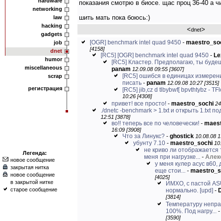
hardware
показания смотрю в биосе. щас проц 36-40 а ч
networking
шить мать пока боюсь:)
law
hacking
<
>
dnet
gadgets
[OGR] benchmark intel quad 9450
-
maestro_so
job
[4158]
dnet
[RC5] [OGR] benchmark intel quad 9450
-
Le
humor
[RC5] Кластер. Предполагаю, ты будешь
miscellaneous
panam
12.09.08 09:55 [3607]
[RC5] ошибся в единицах измерени
scrap
писать
-
panam
12.09.08 10:27 [3515]
регистрация
[RC5] jib,cz d tlbybwf[ bpvthtybz - ТF
10:26 [4308]
привет! все просто!
-
maestro_sochi
24
./dnetc -benchmark > 1.txt и открыть 1.txt под
12:51 [3878]
во!! теперь все по человечески!
-
maest
16:09 [3908]
Что за Линукс?
-
ghostick
10.08.08 1
убунту 7.10
-
maestro_sochi
10
не криво ли отображается
Легенда:
меня при нагрузке...
-
Алек
новое сообщение
у меня кулер асус в60, 
закрытая нитка
еще стои...
-
maestro_s
новое сообщение
[4025]
в закрытой нитке
ИМХО, с пастой AS
старое сообщение
нормально. [upd]
-
[3814]
Температуру непра
100%. Под нагру...
[3590]