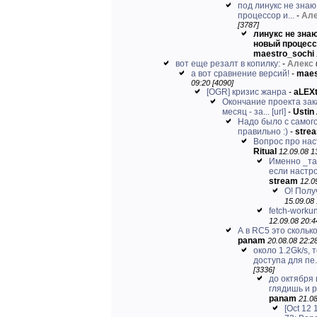
под линукс не знаю
процессор и...
-
Ал
[3787]
линукс не знаю
новый процесс
maestro_sochi
вот еще резалт в копилку:
-
Алекс
а вот сравнение версий!
-
maes
09:20 [4090]
[OGR] кризис жанра
-
aLEX
Окончание проекта зак
месяц - за...
[url]
-
Ustin
Надо было с самог
правильно :)
-
stre
Вопрос про нас
Ritual
12.09.08 1
Именно _так
если настро
stream
12.0
О! Полу
15.09.08 
fetch-workun
12.09.08 20:4
А в RC5 это скольк
panam
20.08.08 22:28
около 1.2Gk/s, т
доступа для пе.
[3336]
до октября 
глядишь и р
panam
21.08
[Oct 12