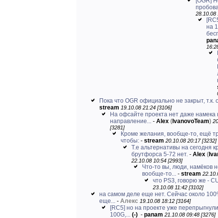
[OGR] Н
пробова
28.10.08 
[RC5
на 1
бес
pan
16:2
Пока что OGR официально не закрыт, т.к. о
stream
19.10.08 21:24 [3106]
На офсайте проекта нет даже намека 
направление...
-
Alex
(
IvanovoTeam
)
20
[3281]
Кроме желания, вообще-то, ещё т
чтобы:
-
stream
20.10.08 20:17 [3232]
Т.е альтернативы на сегодня к
брутфорса 5-72 нет.
-
Alex
(
Iv
22.10.08 10:54 [2993]
Что-то вы, люди, намёков 
вообще-то...
-
stream
22.10.
что PS3, говорю же - 
23.10.08 11:42 [3102]
на самом деле еще нет. Сейчас около 100
еще...
-
Алекс
19.10.08 18:12 [3164]
[RC5] но на проекте уже перепрыгнули
100G,...
(-)
-
panam
21.10.08 09:48 [3276]