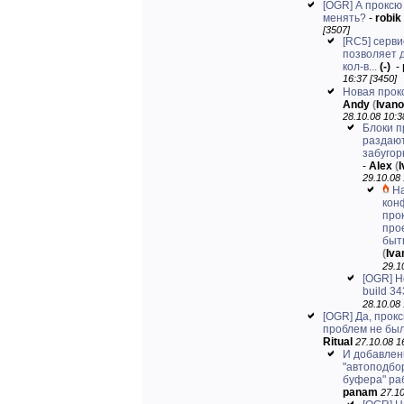
[OGR] А проксю
менять?
-
robik
[3507]
[RC5] серви
позволяет 
кол-в...
(-)
-
16:37 [3450]
Новая прокс
Andy
(
Ivan
28.10.08 10:3
Блоки п
раздают
забугор
-
Alex
(
29.10.08 
Н
кон
про
про
быть
(
Iv
29.1
[OGR] Н
build 34
28.10.08 
[OGR] Да, прок
проблем не был
Ritual
27.10.08 1
И добавлен
"автоподбо
буфера" ра
panam
27.10