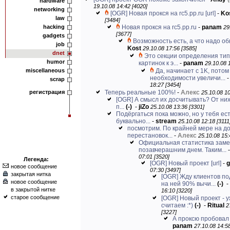
hardware
19.10.08 14:42 [4020]
networking
[OGR] Новая прокся на rc5.pp.ru
[url]
-
Ko
law
[3484]
hacking
Новая прокся на rc5.pp.ru
-
panam
29
[3677]
gadgets
Возможность есть, а что надо о
job
Kost
29.10.08 17:56 [3585]
dnet
Это секции определения тип
humor
картинок к э...
-
panam
29.10.08 
miscellaneous
Да, начинает с 1K, потом
необходимости увеличи...
scrap
18:27 [3454]
регистрация
Теперь реальные 100%!
-
Алекс
25.10.08 10
[OGR] А смысл их досчитывать? От них
п...
(-)
-
jiZo
25.10.08 13:36 [3301]
Подёргаться пока можно, но у тебя ес
буквально...
-
stream
25.10.08 12:18 [3111
посмотрим. По крайней мере на 
перестановок...
-
Алекс
25.10.08 15:
Официальная статистика зам
позавчерашним днем. Таким...
07:01 [3520]
Легенда:
[OGR] Новый проект
[url]
-
g
новое сообщение
07:30 [3497]
закрытая нитка
[OGR] Жду клиентов по
новое сообщение
на ней 90% вычи...
(-)
-
в закрытой нитке
16:10 [3220]
старое сообщение
[OGR] Новый проект - 
считаем :*)
(-)
-
Ritual
2
[3227]
А проксю пробовал
panam
27.10.08 14:58