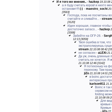
И я того же мнения..
-
hazkep
19.10.08 
а я буду считать коров! и нихто ме
остановит!!!
(-)
-
maestro_sochi
20
[3563]
Господа, пока не посчитаны вс
считайте и сливайте...
-
stream
[3120]
Идея хорошая, главное чтобы
достаточно запасо...
-
hazkep
2
[3308]
Забейте на ОГР-26.
-
Serg
12:13 [3059]
Твоя ошибка в том, что
экстраполируешь суще
stream
22.10.08 08:42 [33
не согласен
-
aLEXt
21.
Да уж, очень длинные 
считать не хочется. Я в
21.10.08 12:46 [3142]
Я потихоньку на ф
перехожу. Там правд
jiZo
21.10.08 14:01 [3
в boinc достато
интересных пр
karlson911
21.1
Boinc я так
сервисом не
folding можн
22.10.08 09:2
Для вид
кривые 
Кривые 
-
jiZo
22.