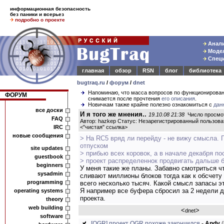
информационная безопасность
без паники и всерьез
подробно о проекте
Анали
Модел
Специ
главная
обзор
RSN
блог
библиотека
bugtraq.ru
/
форум
/
dnet
Напоминаю, что масса вопросов по функционирова
ФОРУМ
снимается после прочтения
его описания
.
Новичкам также крайне полезно ознакомиться с
дан
все доски
И я того же мнения..
19.10.08 21:38
Число просмот
FAQ
Автор: hazkep Статус: Незарегистрированный пользова
IRC
<
"чистая" ссылка
>
новые сообщения
> На RC5 вряд ли перейду - не вижу смысла. 
отпуском
site updates
> прибью всех коровок, а в начале декабря по
guestbook
> проект распределеннок продвигать дальше б
beginners
У меня такие же планы. Забавно смотриться ч
sysadmin
сливают миллионы блоков тогда как к обсчету
programming
всего несколько тысяч. Какой смысл запасы эти
Я например все буфера сбросил за 2 недели д
operating systems
проекта.
theory
web building
<
>
dnet
software
[OGR] проект OGR похоже закончился
-
Andy
(