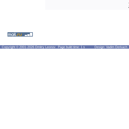
Copyright © 2001-2026 Dmitry Leonov
Page build time: 1 s
Design: Vadim Derkach