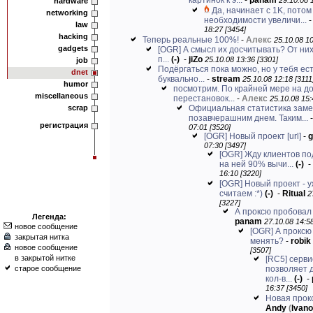
картинок к э...
-
panam
29.10.08 
hardware
Да, начинает с 1K, потом
networking
необходимости увеличи...
law
18:27 [3454]
hacking
Теперь реальные 100%!
-
Алекс
25.10.08 10
gadgets
[OGR] А смысл их досчитывать? От них
п...
(-)
-
jiZo
25.10.08 13:36 [3301]
job
Подёргаться пока можно, но у тебя ес
dnet
буквально...
-
stream
25.10.08 12:18 [3111
humor
посмотрим. По крайней мере на 
miscellaneous
перестановок...
-
Алекс
25.10.08 15:
scrap
Официальная статистика зам
позавчерашним днем. Таким...
регистрация
07:01 [3520]
[OGR] Новый проект
[url]
-
g
07:30 [3497]
[OGR] Жду клиентов по
на ней 90% вычи...
(-)
-
16:10 [3220]
[OGR] Новый проект - 
считаем :*)
(-)
-
Ritual
2
[3227]
А проксю пробовал
Легенда:
panam
27.10.08 14:58
новое сообщение
[OGR] А проксю
закрытая нитка
менять?
-
robik
новое сообщение
[3507]
в закрытой нитке
[RC5] серви
старое сообщение
позволяет 
кол-в...
(-)
-
16:37 [3450]
Новая прокс
Andy
(
Ivan