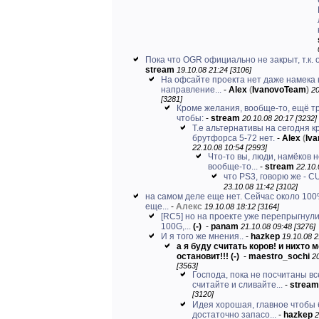
Пока что OGR официально не закрыт, т.к. о
stream
19.10.08 21:24 [3106]
На офсайте проекта нет даже намека 
направление...
-
Alex
(
IvanovoTeam
)
20
[3281]
Кроме желания, вообще-то, ещё т
чтобы:
-
stream
20.10.08 20:17 [3232]
Т.е альтернативы на сегодня к
брутфорса 5-72 нет.
-
Alex
(
Iv
22.10.08 10:54 [2993]
Что-то вы, люди, намёков 
вообще-то...
-
stream
22.10.
что PS3, говорю же - 
23.10.08 11:42 [3102]
на самом деле еще нет. Сейчас около 100
еще...
-
Алекс
19.10.08 18:12 [3164]
[RC5] но на проекте уже перепрыгнули
100G,...
(-)
-
panam
21.10.08 09:48 [3276]
И я того же мнения..
-
hazkep
19.10.08 2
а я буду считать коров! и нихто 
остановит!!!
(-)
-
maestro_sochi
2
[3563]
Господа, пока не посчитаны вс
считайте и сливайте...
-
stream
[3120]
Идея хорошая, главное чтобы
достаточно запасо...
-
hazkep
2