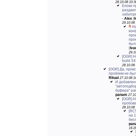
28.10.08 10:3
Блоки п
раздают
забугор
-
Alex
(
29.10.08 
Н
кон
про
про
быть
(
Iv
29.1
[OGR] Н
build 34
28.10.08 
[OGR] Да, прок
проблем не был
Ritual
27.10.08 1
И добавлен
"автоподбо
буфера" ра
panam
27.10
[OGR] Н
пробова
28.10.08 
[RC5
на 1
бес
pan
16:2