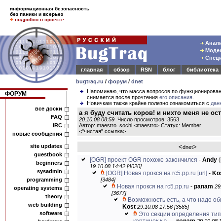
информационная безопасность
без паники и всерьез
подробно о проекте
Анали
Модел
Специ
главная
обзор
RSN
блог
библиотека
bugtraq.ru
/
форум
/
dnet
Напоминаю, что масса вопросов по функционирова
ФОРУМ
снимается после прочтения
его описания
.
Новичкам также крайне полезно ознакомиться с
дан
все доски
а я буду считать коров! и нихто меня не ост
FAQ
20.10.08 08:59
Число просмотров: 3563
IRC
Автор: maestro_sochi <maestro> Статус: Member
<
"чистая" ссылка
>
новые сообщения
site updates
<
>
dnet
guestbook
[OGR] проект OGR похоже закончился
-
Andy
(
beginners
19.10.08 14:42 [4020]
sysadmin
[OGR] Новая прокся на rc5.pp.ru
[url]
-
Ko
programming
[3484]
Новая прокся на rc5.pp.ru
-
panam
29
operating systems
[3677]
theory
Возможность есть, а что надо о
web building
Kost
29.10.08 17:56 [3585]
software
Это секции определения тип