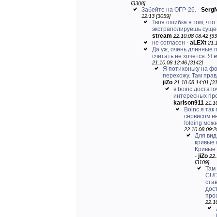
[3308]
Забейте на ОГР-26.
-
Serg
12:13 [3059]
Твоя ошибка в том, что
экстраполируешь суще
stream
22.10.08 08:42 [33
не согласен
-
aLEXt
21.
Да уж, очень длинные 
считать не хочется. Я в
21.10.08 12:46 [3142]
Я потихоньку на ф
перехожу. Там правд
jiZo
21.10.08 14:01 [3
в boinc достато
интересных пр
karlson911
21.1
Boinc я так
сервисом не
folding можн
22.10.08 09:2
Для вид
кривые 
Кривые 
-
jiZo
22.
[3109]
Там
CUD
ста
дос
прос
22.1