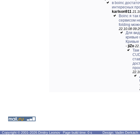
в boinc достато
интересных пр
karlson911
21.1
Boinc я так
сервисом не
folding можн
22.10.08 09:2
Для вид
кривые 
Кривые 
-
jiZo
22.
Там
CUD
ста
дос
прос
22.1
Copyright © 2001-2026 Dmitry Leonov
Page build time: 0 s
Design: Vadim Derkach