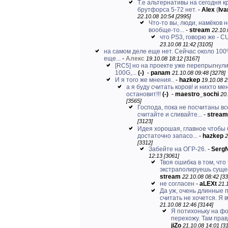
Т.е альтернативы на сегодня к
брутфорса 5-72 нет.
-
Alex
(
Iv
22.10.08 10:54 [2995]
Что-то вы, люди, намёков 
вообще-то...
-
stream
22.10.
что PS3, говорю же - 
23.10.08 11:42 [3105]
на самом деле еще нет. Сейчас около 100
еще...
-
Алекс
19.10.08 18:12 [3167]
[RC5] но на проекте уже перепрыгнули
100G,...
(-)
-
panam
21.10.08 09:48 [3278]
И я того же мнения..
-
hazkep
19.10.08 2
а я буду считать коров! и нихто ме
остановит!!!
(-)
-
maestro_sochi
20
[3565]
Господа, пока не посчитаны вс
считайте и сливайте...
-
stream
[3123]
Идея хорошая, главное чтобы
достаточно запасо...
-
hazkep
2
[3312]
Забейте на ОГР-26.
-
Serg
12:13 [3061]
Твоя ошибка в том, что
экстраполируешь суще
stream
22.10.08 08:42 [33
не согласен
-
aLEXt
21.
Да уж, очень длинные 
считать не хочется. Я в
21.10.08 12:46 [3144]
Я потихоньку на ф
перехожу. Там правд
jiZo
21.10.08 14:01 [3