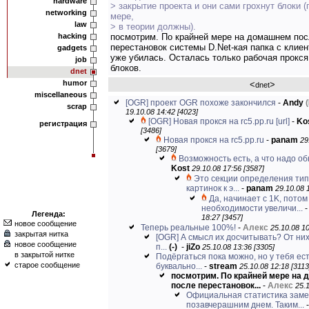
hardware
> закрытие проекта и они сами грохнут блоки (
networking
мере,
law
> в теории должны).
hacking
посмотрим. По крайней мере на домашнем по
перестановок системы D.Net-кая папка с клиен
gadgets
уже убилась. Осталась только рабочая прокся
job
блоков.
dnet
humor
<
>
dnet
miscellaneous
[OGR] проект OGR похоже закончился
-
Andy
(
scrap
19.10.08 14:42 [4023]
[OGR] Новая прокся на rc5.pp.ru
[url]
-
Ko
регистрация
[3486]
Новая прокся на rc5.pp.ru
-
panam
29
[3679]
Возможность есть, а что надо о
Kost
29.10.08 17:56 [3587]
Это секции определения тип
картинок к э...
-
panam
29.10.08 
Да, начинает с 1K, потом
необходимости увеличи...
Легенда:
18:27 [3457]
новое сообщение
Теперь реальные 100%!
-
Алекс
25.10.08 10
закрытая нитка
[OGR] А смысл их досчитывать? От них
новое сообщение
п...
(-)
-
jiZo
25.10.08 13:36 [3305]
в закрытой нитке
Подёргаться пока можно, но у тебя ес
старое сообщение
буквально...
-
stream
25.10.08 12:18 [3113
посмотрим. По крайней мере на
после перестановок...
-
Алекс
25.1
Официальная статистика зам
позавчерашним днем. Таким...