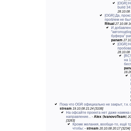
[OGR] Н
build 34
28.10.08 
[OGR] Да, прок
проблем не был
Ritual
27.10.08 1
И добавлен
"автоподбо
буфера" ра
panam
27.10
[OGR] Н
пробова
28.10.08 
[RC5
на 1
бес
pan
16:2
Пока что OGR официально не закрыт, т.к. о
stream
19.10.08 21:24 [3108]
На офсайте проекта нет даже намека 
направление...
-
Alex
(
IvanovoTeam
)
20
[3283]
Кроме желания, вообще-то, ещё т
чтобы:
-
stream
20.10.08 20:17 [3234]