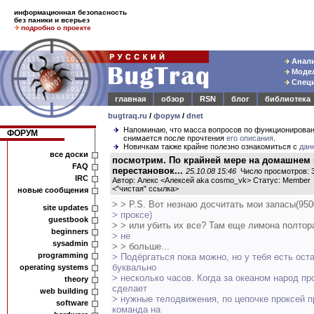
информационная безопасность
без паники и всерьез
подробно о проекте
Анали
Модел
Специ
главная
обзор
RSN
блог
библиотека
bugtraq.ru
/
форум
/
dnet
Напоминаю, что масса вопросов по функционирова
ФОРУМ
снимается после прочтения
его описания
.
Новичкам также крайне полезно ознакомиться с
дан
все доски
посмотрим. По крайней мере на домашнем
FAQ
перестановок...
25.10.08 15:46
Число просмотров: 
IRC
Автор: Алекс <Алексей aka cosmo_vk> Статус: Member
<
"чистая" ссылка
>
новые сообщения
> > P.S. Вот незнаю досчитать мои запасы(950
site updates
> проксе)
guestbook
> > или убить их все? Там еще лимона полтор
beginners
> не
sysadmin
> > больше...
programming
> Подёргаться пока можно, но у тебя есть ост
буквально
operating systems
> несколько часов. Когда за океаном народ пр
theory
сделает
web building
> нужные телодвижения, по цепочке проксей п
software
команда на