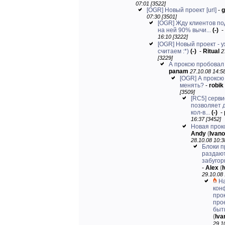
07:01 [3522]
[OGR] Новый проект
[url]
-
g
07:30 [3501]
[OGR] Жду клиентов по
на ней 90% вычи...
(-)
-
16:10 [3222]
[OGR] Новый проект - 
считаем :*)
(-)
-
Ritual
2
[3229]
А проксю пробовал
panam
27.10.08 14:58
[OGR] А проксю
менять?
-
robik
[3509]
[RC5] серви
позволяет 
кол-в...
(-)
-
16:37 [3452]
Новая прокс
Andy
(
Ivan
28.10.08 10:3
Блоки п
раздают
забугор
-
Alex
(
29.10.08 
Н
кон
про
про
быть
(
Iv
29.1