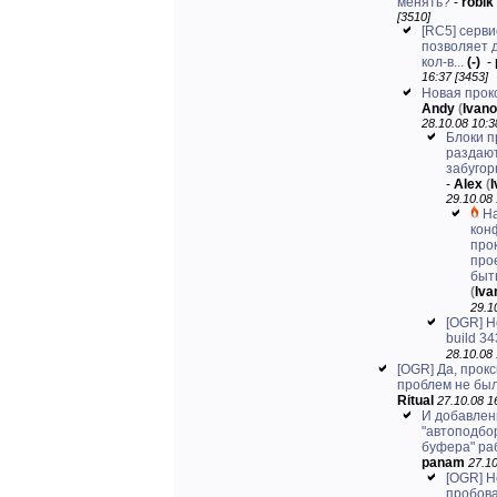
менять?
-
robik
[3510]
[RC5] серви
позволяет 
кол-в...
(-)
-
16:37 [3453]
Новая прокс
Andy
(
Ivan
28.10.08 10:3
Блоки п
раздают
забугор
-
Alex
(
29.10.08 
Н
кон
про
про
быть
(
Iv
29.1
[OGR] Н
build 34
28.10.08 
[OGR] Да, прок
проблем не был
Ritual
27.10.08 1
И добавлен
"автоподбо
буфера" ра
panam
27.10
[OGR] Н
пробова