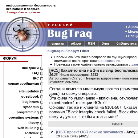
информационная безопасность
без паники и всерьез
подробно о проекте
Анали
Модел
Специ
главная
обзор
RSN
блог
библиотека
bugtraq.ru
/
форум
/
dnet
Напоминаю, что масса вопросов по функционирова
ФОРУМ
снимается после прочтения
его описания
.
Новичкам также крайне полезно ознакомиться с
дан
все доски
[RC5] Какая-то она на 1-й взгляд бесполезн
FAQ
16:28
Число просмотров: 3233
IRC
Автор: panam Статус: Незарегистрированный пользова
<
"чистая" ссылка
>
новые сообщения
Сегодня поменял маленькую проксю (примерно
site updates
день) на свежую версию.
guestbook
Эта фича по умолчанию - включена. отключает
beginners
expertmode=1 в секции RC5-72.
sysadmin
Обновил так же и клиента на 9101-507. Сказал
получил "Block integrity check failed. Block dis
programming
сижу и думаю - что бы это значило?
operating systems
theory
<
>
dnet
web building
[OGR] проект OGR похоже закончился
-
Andy
(
software
19.10.08 14:42 [4025]