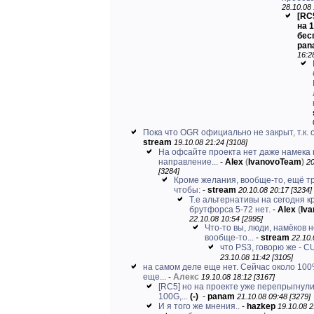
28.10.08 
[RC
на 
бес
pan
16:2
Пока что OGR официально не закрыт, т.к. о
stream
19.10.08 21:24 [3108]
На офсайте проекта нет даже намека 
направление...
-
Alex
(
IvanovoTeam
)
20
[3284]
Кроме желания, вообще-то, ещё т
чтобы:
-
stream
20.10.08 20:17 [3234]
Т.е альтернативы на сегодня к
брутфорса 5-72 нет.
-
Alex
(
Iv
22.10.08 10:54 [2995]
Что-то вы, люди, намёков 
вообще-то...
-
stream
22.10.
что PS3, говорю же - 
23.10.08 11:42 [3105]
на самом деле еще нет. Сейчас около 100
еще...
-
Алекс
19.10.08 18:12 [3167]
[RC5] но на проекте уже перепрыгнули
100G,...
(-)
-
panam
21.10.08 09:48 [3279]
И я того же мнения..
-
hazkep
19.10.08 2