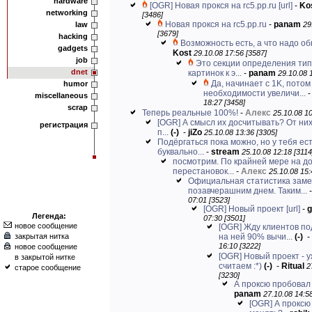
hardware
[OGR] Новая прокся на rc5.pp.ru
[url]
-
Ko
networking
[3486]
Новая прокся на rc5.pp.ru
-
panam
law
29
[3679]
hacking
Возможность есть, а что надо о
gadgets
Kost
29.10.08 17:56 [3587]
job
Это секции определения тип
dnet
картинок к э...
-
panam
29.10.08 
Да, начинает с 1K, потом
humor
необходимости увеличи...
miscellaneous
18:27 [3458]
scrap
Теперь реальные 100%!
-
Алекс
25.10.08 10
[OGR] А смысл их досчитывать? От них
регистрация
п...
(-)
-
jiZo
25.10.08 13:36 [3305]
Подёргаться пока можно, но у тебя ес
буквально...
-
stream
25.10.08 12:18 [3114
посмотрим. По крайней мере на 
перестановок...
-
Алекс
25.10.08 15:
Официальная статистика зам
позавчерашним днем. Таким...
07:01 [3523]
[OGR] Новый проект
[url]
-
g
Легенда:
07:30 [3501]
новое сообщение
[OGR] Жду клиентов по
закрытая нитка
на ней 90% вычи...
(-)
-
16:10 [3222]
новое сообщение
[OGR] Новый проект - 
в закрытой нитке
считаем :*)
(-)
-
Ritual
2
старое сообщение
[3230]
А проксю пробовал
panam
27.10.08 14:58
[OGR] А проксю