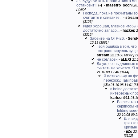
а я буду считать коров! и нихто ме
остановит!!!
(-)
-
maestro_sochi
20
[3565]
Господа, пока не посчитаны вс
считайте и сливайте...
-
stream
[3123]
Идея хорошая, главное чтобы
достаточно запасо...
-
hazkep
2
[3312]
Забейте на ОГР-26.
-
Serg
12:13 [3061]
Твоя ошибка в том, что
экстраполируешь суще
stream
22.10.08 08:42 [33
не согласен
-
aLEXt
21.
Да уж, очень длинные 
считать не хочется. Я в
21.10.08 12:46 [3144]
Я потихоньку на ф
перехожу. Там правд
jiZo
21.10.08 14:01 [3
в boinc достато
интересных пр
karlson911
21.1
Boinc я так
сервисом не
folding можн
22.10.08 09:2
Для вид
кривые 
Кривые 
-
jiZo
22.
[3112]