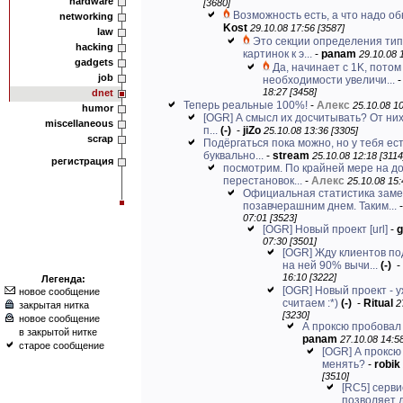
hardware
[3680]
Возможность есть, а что надо о
networking
Kost
29.10.08 17:56 [3587]
law
Это секции определения тип
hacking
картинок к э...
-
panam
29.10.08 
gadgets
Да, начинает с 1K, потом
job
необходимости увеличи...
18:27 [3458]
dnet
Теперь реальные 100%!
-
Алекс
25.10.08 10
humor
[OGR] А смысл их досчитывать? От них
miscellaneous
п...
(-)
-
jiZo
25.10.08 13:36 [3305]
scrap
Подёргаться пока можно, но у тебя ес
буквально...
-
stream
25.10.08 12:18 [3114
регистрация
посмотрим. По крайней мере на 
перестановок...
-
Алекс
25.10.08 15:
Официальная статистика зам
позавчерашним днем. Таким...
07:01 [3523]
[OGR] Новый проект
[url]
-
g
07:30 [3501]
[OGR] Жду клиентов по
на ней 90% вычи...
(-)
-
16:10 [3222]
Легенда:
[OGR] Новый проект - 
новое сообщение
считаем :*)
(-)
-
Ritual
2
закрытая нитка
[3230]
новое сообщение
А проксю пробовал
в закрытой нитке
panam
27.10.08 14:58
старое сообщение
[OGR] А проксю
менять?
-
robik
[3510]
[RC5] серви
позволяет 