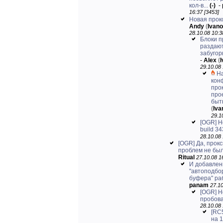
кол-в...
(-)
-
16:37 [3453]
Новая прокс
Andy
(
Ivan
28.10.08 10:3
Блоки п
раздают
забугор
-
Alex
(
29.10.08 
Н
кон
про
про
быть
(
Iv
29.1
[OGR] Н
build 34
28.10.08 
[OGR] Да, прок
проблем не был
Ritual
27.10.08 1
И добавлен
"автоподбо
буфера" ра
panam
27.10
[OGR] Н
пробова
28.10.08 
[RC5
на 1