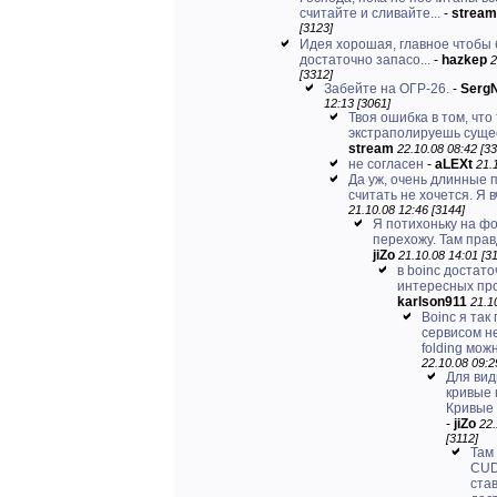
считайте и сливайте...
-
stream
[3123]
Идея хорошая, главное чтобы
достаточно запасо...
-
hazkep
2
[3312]
Забейте на ОГР-26.
-
Serg
12:13 [3061]
Твоя ошибка в том, что
экстраполируешь суще
stream
22.10.08 08:42 [33
не согласен
-
aLEXt
21.
Да уж, очень длинные 
считать не хочется. Я в
21.10.08 12:46 [3144]
Я потихоньку на ф
перехожу. Там правд
jiZo
21.10.08 14:01 [3
в boinc достато
интересных пр
karlson911
21.1
Boinc я так
сервисом не
folding можн
22.10.08 09:2
Для вид
кривые 
Кривые 
-
jiZo
22.
[3112]
Там
CUD
ста