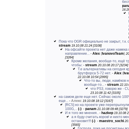
бес
pan
16:2
Пока что OGR официально не закрыт, т.к. о
stream
19.10.08 21:24 [3108]
На офсайте проекта нет даже намека 
направление...
-
Alex
(
IvanovoTeam
)
20
[3284]
Кроме желания, вообще-то, ещё т
чтобы:
-
stream
20.10.08 20:17 [3234]
Т.е альтернативы на сегодня к
брутфорса 5-72 нет.
-
Alex
(
Iv
22.10.08 10:54 [2995]
Что-то вы, люди, намёков 
вообще-то...
-
stream
22.10.
что PS3, говорю же - 
23.10.08 11:42 [3105]
на самом деле еще нет. Сейчас около 100
еще...
-
Алекс
19.10.08 18:12 [3167]
[RC5] но на проекте уже перепрыгнули
100G,...
(-)
-
panam
21.10.08 09:48 [3279]
И я того же мнения..
-
hazkep
19.10.08 2
а я буду считать коров! и нихто ме
остановит!!!
(-)
-
maestro_sochi
20
[3565]
Господа, пока не посчитаны вс