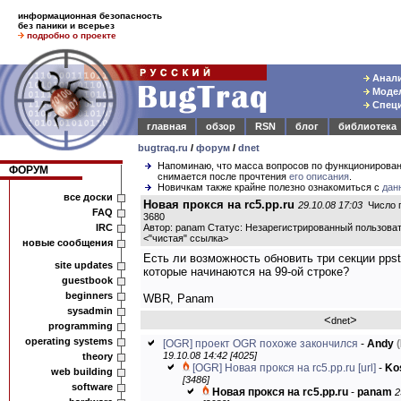
информационная безопасность
без паники и всерьез
подробно о проекте
Анали
Модел
Специ
главная
обзор
RSN
блог
библиотека
bugtraq.ru
/
форум
/
dnet
Напоминаю, что масса вопросов по функционирова
ФОРУМ
снимается после прочтения
его описания
.
Новичкам также крайне полезно ознакомиться с
дан
все доски
Новая прокся на rc5.pp.ru
29.10.08 17:03
Число п
FAQ
3680
IRC
Автор: panam Статус: Незарегистрированный пользова
<
"чистая" ссылка
>
новые сообщения
Есть ли возможность обновить три секции ppstat
site updates
которые начинаются на 99-ой строке?
guestbook
beginners
WBR, Panam
sysadmin
<
>
dnet
programming
operating systems
[OGR] проект OGR похоже закончился
-
Andy
(
19.10.08 14:42 [4025]
theory
[OGR] Новая прокся на rc5.pp.ru
[url]
-
Ko
web building
[3486]
software
Новая прокся на rc5.pp.ru
-
panam
2