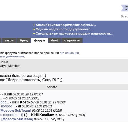
Анализ криптографических сетевых...
Модель надежности двухузлового...
Специальные марковские модели надежности...
закон
бред
форум
dnet
о проекте
нию форума снимается после прочтения
его описания
.
ным документом
.
 2028
татус: Member
жна быть регистрация :)
оде "Добро пожаловать, Garry.RU" ;)
<
>
dnet
)
-
Kirill
08.05.01 20:12 [2091]
..
-
dl
08.05.01 20:17 [2388]
рос...
-
Kirill Kostikov
08.05.01 21:23 [2638]
 вопрос...
-
dl
08.05.01 21:34 [2101]
 [Moscow SubTeam]
09.05.01 11:25 [2028]
о спросил....:))
(-)
-
Kirill Kostikov
09.05.01 13:53 [1844]
 [Moscow SubTeam]
09.05.01 13:52 [1885]