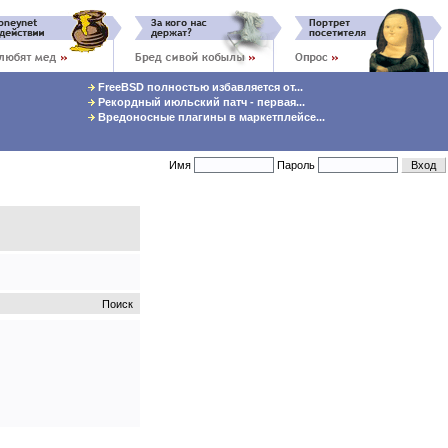
FreeBSD полностью избавляется от...
Рекордный июльский патч - первая...
Вредоносные плагины в маркетплейсе...
Имя
Пароль
Поиск