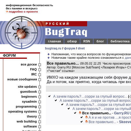
информационная безопасность
без паники и всерьез
подробно о проекте
главная
обзор
RSN
блог
библиотека
bugtraq.ru
/
форум
/
dnet
Напоминаю, что масса вопросов по функционирова
ФОРУМ
Новичкам также крайне полезно ознакомиться с
дан
Все правильно...
09.05.01 11:25
Число просмотров:
все доски
Автор: Garry.RU [Moscow SubTeam] <Лазарев Игорь> С
FAQ
<
"чистая" ссылка
>
IRC
ИМХО на каждом уваэжающем себя форуме дол
новые сообщения
Да и потом, как приятно, когда читаешь при вх
site updates
guestbook
А зачем пароль?....сорри за глупый вопрос...
(-
beginners
А зачем пароль?....сорри за глупый вопрос.
sysadmin
А зачем пароль?....сорри за глупый воп
programming
А зачем пароль?....сорри за глупый
operating systems
Все правильно...
-
Garry.RU
theory
А я и не против ....я прост
web building
Все правильно...
-
Skeeve
software