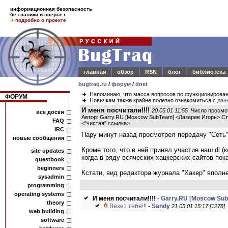
информационная безопасность
без паники и всерьез
подробно о проекте
главная
обзор
RSN
блог
библиотека
bugtraq.ru
/
форум
/
dnet
Напоминаю, что масса вопросов по функционирова
ФОРУМ
Новичкам также крайне полезно ознакомиться с
дан
И меня посчитали!!!!
20.05.01 11:55
Число просмот
все доски
Автор: Garry.RU [Moscow SubTeam] <Лазарев Игорь> С
FAQ
<
"чистая" ссылка
>
IRC
Пару минут назад просмотрел передачу "Сеть"
новые сообщения
Кроме того, что в ней принял участие наш dl 
site updates
когда в ряду всяческих хацкерских сайтов пок
guestbook
beginners
Кстати, вид редактора журнала "Хакер" вполн
sysadmin
programming
operating systems
И меня посчитали!!!!
-
Garry.RU
[
Moscow Su
theory
Везет тебе!!!
-
Sandy
21.05.01 15:17 [1278]
web building
software