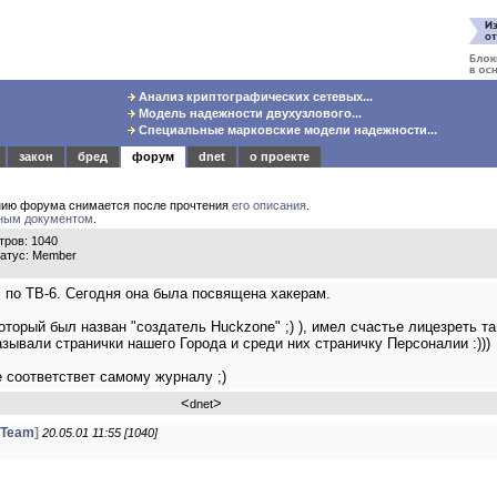
Анализ криптографических сетевых...
Модель надежности двухузлового...
Специальные марковские модели надежности...
закон
бред
форум
dnet
о проекте
нию форума снимается после прочтения
его описания
.
ным документом
.
ров: 1040
татус: Member
 по ТВ-6. Сегодня она была посвящена хакерам.
(который был назван "создатель Huckzone" ;) ), имел счастье лицезреть 
азывали странички нашего Города и среди них страничку Персоналии :)))
е соответствет самому журналу ;)
<
>
dnet
bTeam
]
20.05.01 11:55 [1040]