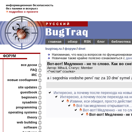
информационная безопасность
без паники и всерьез
подробно о проекте
главная
обзор
RSN
блог
библиотека
bugtraq.ru
/
форум
/
dnet
Напоминаю, что масса вопросов по функционирова
ФОРУМ
Новичкам также крайне полезно ознакомиться с
дан
Вот-вот! Медленно - не то слово. Как во сне!
все доски
Автор: Miha.iL Статус: Member
FAQ
<
"чистая" ссылка
>
IRC
a i segodnia voobshe pervi' raz za 10 dne' symel z
новые сообщения
site updates
guestbook
Интересно, а почему после перехода на новый
Интересно, а почему после перехода на н
beginners
Извини, еси обидел, просто действит
sysadmin
Всё так медленно открывается....
programming
Вот-вот! Медленно - не то сло
operating systems
Вот-вот! Медленно - не т
theory
web building
software