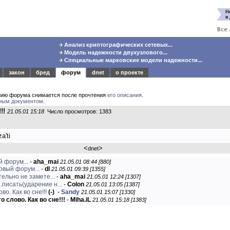
Анализ криптографических сетевых...
Модель надежности двухузлового...
Специальные марковские модели надежности...
закон
бред
форум
dnet
о проекте
нию форума снимается после прочтения
его описания
.
ным документом
.
!!
21.05.01 15:18
Число просмотров: 1383
a'ti
<
>
dnet
 форум...
-
aha_mai
21.05.01 08:44 [880]
овый форум...
-
dl
21.05.01 09:39 [1355]
ельно не замете...
-
aha_mai
21.05.01 12:24 [1307]
.писать(ударение н...
-
Colon
21.05.01 13:05 [1387]
во. Как во сне!!!
(-)
-
Sandy
21.05.01 15:07 [1330]
о слово. Как во сне!!!
-
Miha.iL
21.05.01 15:18 [1383]