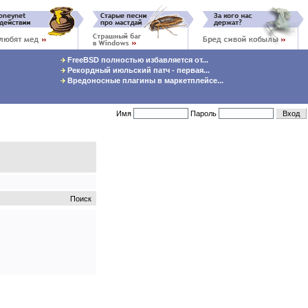
FreeBSD полностью избавляется от...
Рекордный июльский патч - первая...
Вредоносные плагины в маркетплейсе...
Имя
Пароль
Поиск