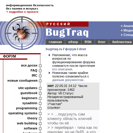
информационная безопасность
без паники и всерьез
подробно о проекте
Анали
Модел
Специ
главная
обзор
RSN
блог
библиотека
bugtraq.ru
/
форум
/
dnet
Напоминаю, что масса
ФОРУМ
вопросов по
функционированию форума
все доски
снимается после прочтения
его описания
.
FAQ
Новичкам также крайне
IRC
полезно ознакомиться с
данным документом
.
новые сообщения
нет
22.05.01 14:12
Число
site updates
просмотров: 1462
guestbook
Автор: Vit Статус:
Незарегистрированный
beginners
пользователь
sysadmin
<
"чистая"
ссылка
>
programming
operating systems
> > ...подсунуть сам
theory
клиенту область ключей
чтобы он её
web building
> > перебирал - типа как по
software
рандому, но не 0x65, а что