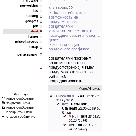
hardware
я
networking
> > захочу??
law
> Нельзя, ибо такая
hacking
возможность не
gadgets
предусмотрена
создателями
job
> клиена. Более того, в
dnet
последних версиях клиента
humor
даже
miscellaneous
> исчезла опция
scrap
рандомного префикса.
регистрация
создателями программ
ваще много чего не
предусмотрено :) я имел
ввиду мож кто знает, как
buff-in.rc5
подредактировать...
<
>
dnet
Поиск
Легенда:
а могу ли я...
-
Vit.
21.05.01
новое сообщение
22:12 [1012]
закрытая нитка
нет
-
RedAndr
новое сообщение
UfaTeam
22.05.01 09:48
в закрытой нитке
[1492]
Но!
-
StR
старое сообщение
23.05.01
00:12 [1444]
нет
-
Vit
22.05.01
14:12 [1462]