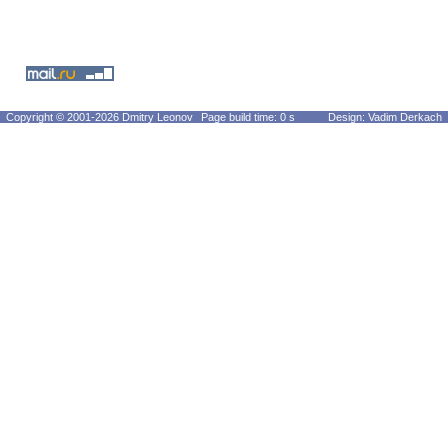
Copyright © 2001-2026 Dmitry Leonov
Page build time: 0 s
Design: Vadim Derkach