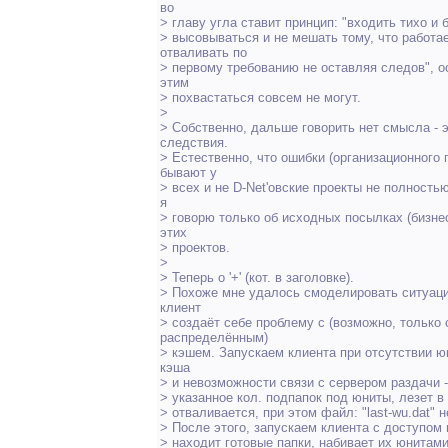
во
> главу угла ставит принцип: "входить тихо и 
> высовываться и не мешать тому, что работае
отваливать по
> первому требованию не оставляя следов", 
этим
> похвастаться совсем не могут.
>
> Собственно, дальше говорить нет смысла - 
следствия.
> Естественно, что ошибки (организационного 
бывают у
> всех и не D-Net'овские проекты не полность
я
> говорю только об исходных посылках (бизне
этих
> проектов.
>
> Теперь о '+' (кот. в заголовке).
> Похоже мне удалось смоделировать ситуацию
клиент
> создаёт себе проблему с (возможно, только 
распределённым)
> кэшем. Запускаем клиента при отсутствии ю
кэша
> и невозможности связи с сервером раздачи -
> указанное кол. подпапок под юниты, лезет в 
> отваливается, при этом файл: "last-wu.dat" н
> После этого, запускаем клиента с доступом в
> находит готовые папки, набивает их юнитами.