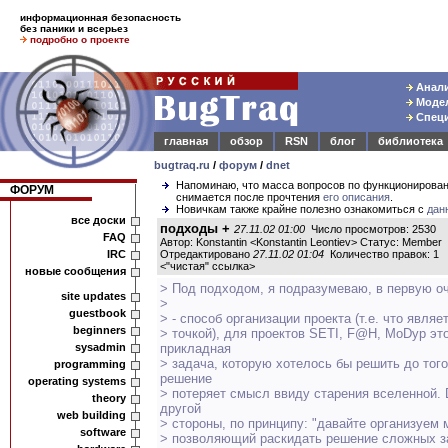
информационная безопасность
без паники и всерьез
подробно о проекте
Анали
Модел
Специ
главная
обзор
RSN
блог
библиотека
bugtraq.ru
/
форум
/
dnet
Напоминаю, что масса вопросов по функционирова
ФОРУМ
снимается после прочтения
его описания
.
Новичкам также крайне полезно ознакомиться с
дан
все доски
подходы +
27.11.02 01:00
Число просмотров: 2530
FAQ
Автор: Konstantin <Konstantin Leontiev> Статус: Member
IRC
Отредактировано
27.11.02 01:04
Количество правок: 1
<
"чистая" ссылка
>
новые сообщения
> Под подходом, я подразумеваю, в первую о
site updates
>
guestbook
> - способ организации проекта (т.е. что явля
beginners
> точкой), для проектов SETI, F@H, MoDyp эт
sysadmin
прикладная
> задача, которую хотелось бы решить до того
programming
решение
operating systems
> потеряет смысл ввиду старения вселенной. 
theory
другой
web building
> стороны, по принципу: "давайте организуем 
software
> позволяющий раскидать решение сложных з