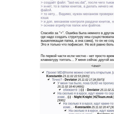
> создаёт файл: "last-wu.dat", после чего тыка
> и-нет, то в папки юнитов, а делать ничего не 
файлА
> то нету... Видимо, нужен механизм проверки
кэша
> и доп. механизм контроля раздачи юнитов, н
> основе атрибутов папок или файлов.
Спасибо за "+". Ошибка была немного в друго
где надо создать структуру кеш существовала 
вышележащая папка, а она сама), то он не соз
Это я только что пофиксил. Но всё равно бол
По первой части если честно - нет просто вре
клавиатуру топтать... У меня сейчас другой аза
<
>
dnet
Проект MD@home можно считать открытым.
[
Konstantin
23.11.02 22:53 [2631]
Точно?
-
Deviator
25.11.02 17:28 [5973]
У меня так было, пока GUID не пропис
25.11.02 18:40 [4691]
обижаете :)
(-)
-
Deviator
25.11.02 2
На сколько я в курсе, идут какие-то с
изме...
(-)
-
Night Knight
[
HZTeam.msk
]
[3081]
На сколько я в курсе, идут какие-т
изме...
-
Konstantin
25.11.02 20:47 [3
На сколько я в курсе, идут каки