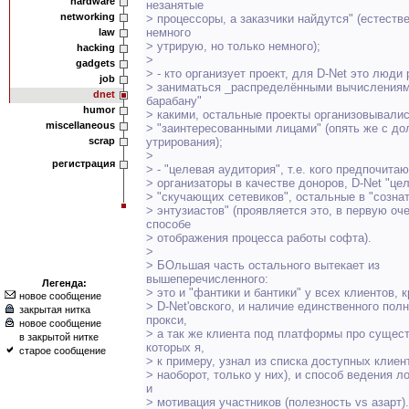
hardware
незанятые
networking
> процессоры, а заказчики найдутся" (естестве
немного
law
> утрирую, но только немного);
hacking
>
gadgets
> - кто организует проект, для D-Net это люд
job
> заниматься _распределёнными вычислениям
dnet
барабану"
humor
> какими, остальные проекты организовывали
miscellaneous
> "заинтересованными лицами" (опять же с до
scrap
утрирования);
>
регистрация
> - "целевая аудитория", т.е. кого предпочита
> организаторы в качестве доноров, D-Net "цел
> "скучающих сетевиков", остальные в "созна
> энтузиастов" (проявляется это, в первую оч
способе
> отображения процесса работы софта).
>
> БОльшая часть остального вытекает из
вышеперечисленного:
Легенда:
> это и "фантики и бантики" у всех клиентов, 
новое сообщение
> D-Net'овского, и наличие единственного пол
закрытая нитка
прокси,
новое сообщение
> а так же клиента под платформы про сущес
в закрытой нитке
которых я,
старое сообщение
> к примеру, узнал из списка доступных клиент
> наоборот, только у них), и способ ведения ло
и
> мотивация участников (полезность vs азарт)..