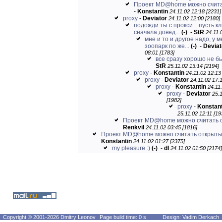
Проект MD@home можно счита
-
Konstantin
24.11.02 12:18 [2231]
proxy
-
Deviator
24.11.02 12:00 [2180]
подожди ты с прокси... пусть к
сначала довед...
(-)
-
StR
24.11.
мне и то и другое надо, у 
зоопарк по же...
(-)
-
Deviat
08:01 [1783]
все сразу хорошо не бы
StR
25.11.02 13:14 [2194]
proxy
-
Konstantin
24.11.02 12:13
proxy
-
Deviator
24.11.02 17:
proxy
-
Konstantin
24.11
proxy
-
Deviator
25.
[1982]
proxy
-
Konstant
25.11.02 12:11 [19
Проект MD@home можно считать 
Renkvil
24.11.02 03:45 [1816]
Проект MD@home можно считать открыты
Konstantin
24.11.02 01:27 [2375]
my pleasure :)
(-)
-
dl
24.11.02 01:50 [2174]
Copyright © 2001-2026 Dmitry Leonov
Page build time: 0 s
Design: Vadim Derkach