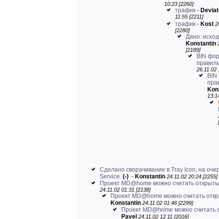
10:23 [2260]
трафик
-
Deviat
11:55 [2211]
трафик
-
Kost
2
[2280]
Дано: исхо
Konstantin
[2189]
BIN фор
правиль
26.11.02 
BIN
пра
Kon
13:1
Сделано сворачивание в Tray Icon, на оче
Service.
(-)
-
Konstantin
24.11.02 20:24 [2255]
Проект MD@home можно считать открыты
24.11.02 01:31 [2138]
Проект MD@home можно считать отк
Konstantin
24.11.02 01:46 [2299]
Проект MD@home можно считать 
Pavel
24.11.02 12:11 [2016]