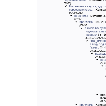
серьезные изме...
-
Deviator
25
[3003]
На сколько я в курсе, идут 
серьезные изме...
-
Konstan
00:00 [2213]
проблемы
-
Deviator
26
[2155]
проблемы
-
StR
26.
[2173]
я имею ввиду п
подходов, а не
признаки
(-)
-
D
26.11.02 19:12 [26
Что _именн
в виду под
"таки...
(-)
-
26.11.02 20:2
подход
27.11.02 
под
27.1
под
Kon
01:0
проблемы
-
Konstan