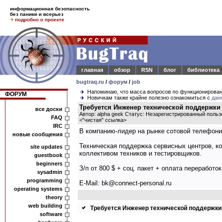
информационная безопасность
без паники и всерьез
подробно о проекте
главная
обзор
RSN
блог
библиотека
bugtraq.ru
/
форум
/
job
Напоминаю, что масса вопросов по функционирова
ФОРУМ
Новичкам также крайне полезно ознакомиться с
дан
Требуется Инженер технической поддержк
все доски
Автор: alpha geek Статус: Незарегистрированный поль
FAQ
<
"чистая" ссылка
>
IRC
В компанию-лидер на рынке сотовой телефонии.
новые сообщения
Техническая поддержка сервисных центров, к
site updates
коллективом техников и тестировщиков.
guestbook
beginners
З/п от 800 $ + соц. пакет + оплата переработо
sysadmin
programming
E-Mail: bk@connect-personal.ru
operating systems
theory
web building
Требуется Инженер технической поддержк
software