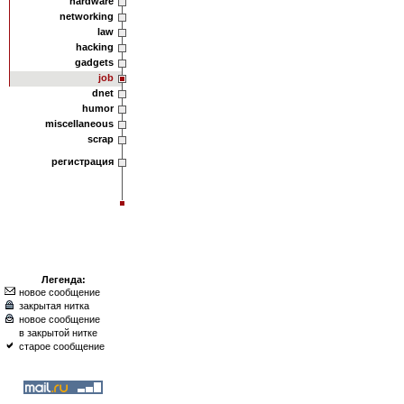
hardware
networking
law
hacking
gadgets
job
dnet
humor
miscellaneous
scrap
регистрация
Легенда:
новое сообщение
закрытая нитка
новое сообщение
в закрытой нитке
старое сообщение