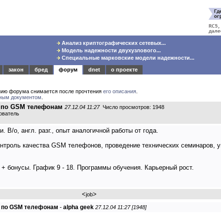
Анализ криптографических сетевых...
Модель надежности двухузлового...
Специальные марковские модели надежности...
закон
бред
форум
dnet
о проекте
нию форума снимается после прочтения
его описания
.
ным документом
.
и по GSM телефонам
27.12.04 11:27
Число просмотров: 1948
зователь
 В/о, англ. разг., опыт аналогичной работы от года.
онтроль качества GSM телефонов, проведение технических семинаров, 
к + бонусы. График 9 - 18. Программы обучения. Карьерный рост.
<
>
job
и по GSM телефонам
-
alpha geek
27.12.04 11:27 [1948]