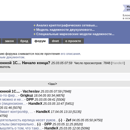
Анализ криптографических сетевых...
Модель надежности двухузлового...
Специальные марковские модели надежности...
закон
бред
форум
dnet
о проекте
нию форума снимается после прочтения
его описания
.
ным документом
.
онной 1С... Начало конца?
25.03.05 07:59
Число просмотров: 7848 [
HandleX
]
ователь
<
>
law
нной 1С....
-
Vacheslav
25.03.05 07:59 [7848]
о-то фир...
-
Grigkuz
18.04.05 00:34 [4876]
 можно и не...
-
DPP
25.03.05 09:41 [5506]
р (лицензионн...
-
HandleX
25.03.05 10:47 [5451]
05 01:46 [5076]
оймает контролёр, …
-
HandleX
17.04.05 13:10 [5135]
[4756]
еятельность юрлица несет руков...
(-)
-
Zef
04.05.05 05:50 [4750]
ользы (материально...
(-)
-
DPP
25.03.05 11:25 [6520]
шлять о том, что тако...
-
HandleX
25.03.05 12:00 [5096]