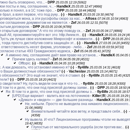
жно быть оговорено, что...
-
DPP
25.03.05 12:19 [5062]
и посты и лиц. соглашение, ч...
-
HandleX
25.03.05 12:47 [4866]
олько я понял, а в 1С тоже про...
-
DPP
25.03.05 18:44 [4826]
 брал, а взял первое, что под руку...
(-)
-
HandleX
25.03.05 19:30 [4674]
договориться мона, а эти русофобы скоро за нас...
-
ARoss
07.04.05 10:54 [4963]
ое соглашение документом не является.
-
Zef
26.03.05 12:31 [5079]
рытым договором.
-
DPP
28.03.05 10:06 [4789]
 открытым договором." А что по этому поводу ск...
-
Zef
29.03.05 04:17 [4866]
ый All, прокомментируйте вот это: http://www.m...
(-)
-
HandleX
28.03.05 19:24 [4
Пусть уж лучше свое изложение Микрософт и комменти...
(-)
-
DPP
28.03.05 20:0
т, тогда просто дистибутив совта защищён эт...
(-)
-
HandleX
27.03.05 14:20 [4455]
 ответственность несет фирма, уголовную - либо...
-
Zef
28.03.05 03:59 [4710]
согласно статье 493 Гражданского кодекса,
-
Zef
05.04.05 05:41 [4725]
А именно лиц. соглашение даёт вам право на установ...
-
HandleX
05.04.05 
Причем здесь халява?
-
Zef
05.04.05 09:28 [4531]
Offtopic.
(-)
-
HandleX
05.04.05 10:28 [4390]
. А как доказать, что установил именно я?
(-)
-
fly4life
25.03.05 14:31 [4618]
это Ваши должностные обязанности?
(-)
-
Vacheslav
25.03.05 15:14 [4671]
то обязанности? Это ещё не значит, что я ставил.
(-)
-
fly4life
25.03.05 15:45 [4325
тели?
(-)
-
DPP
25.03.05 18:20 [4423]
о свидетели? Ну, пусть видели они как я что-то...
-
fly4life
25.03.05 18:28 [4300]
В том то и дело, что они под присягой должны заяви...
(-)
-
DPP
25.03.05 18:50 [
Re: В том то и дело, что они под присягой должны з...
-
fly4life
25.03.05 18:57
[UPD] Еще вариант - валить все на лоточников
-
Killer
{
R
}
25.03.05 19:29 
«Думал» и «видел» — две большие разницы.
-
HandleX
25.03.05 19:
Не, небыли. Просто не выводила она никакого лицензионного..
21:06 [4685]
Внимательней читайте всю ветку, и представьте себя...
(-)
[4358]
Ну вывела. И что? Лицензионные программы чтоли не выводят.
19:42 [4835]
Глупостью от материального ущерба (если против вас...
(-)