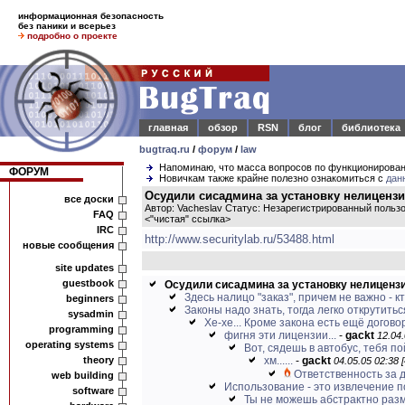
информационная безопасность
без паники и всерьез
подробно о проекте
главная
обзор
RSN
блог
библиотека
bugtraq.ru
/
форум
/
law
Напоминаю, что масса вопросов по функционирова
ФОРУМ
Новичкам также крайне полезно ознакомиться с
дан
Осудили сисадмина за установку нелицензи
все доски
Автор: Vacheslav Статус: Незарегистрированный польз
FAQ
<
"чистая" ссылка
>
IRC
http://www.securitylab.ru/53488.html
новые сообщения
site updates
guestbook
Осудили сисадмина за установку нелицензио
Здесь налицо "заказ", причем не важно - кт
beginners
Законы надо знать, тогда легко открутиться
sysadmin
Хе-хе... Кроме закона есть ещё догово
programming
фигня эти лицензии...
-
gackt
12.04.
operating systems
Вот, сядешь в автобус, тебя п
theory
хм......
-
gackt
04.05.05 02:38 
Ответственность за д
web building
Использование - это извлечение п
software
Ты не можешь абстрактно размы