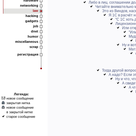
hardware
Либо в лиц. соглашении дол
networking
Читайте внимательно мо
law
Это из Виндов, наск
Я 1С в расчёт не
hacking
"С 1С хоть 
gadgets
Лицензионн
job
Или отк
dnet
"Или
Мудр
humor
miscellaneous
Ну и во
scrap
Мат.
регистрация
Тогда другой вопрос
А надо? Если 
Ну и что, ч
А свиде
А чт
Легенда:
новое сообщение
закрытая нитка
новое сообщение
в закрытой нитке
старое сообщение