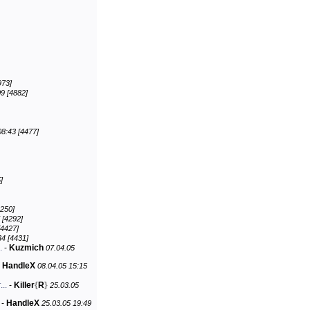
973]
9 [4882]
08:43 [4477]
]
4250]
 [4292]
[4427]
34 [4431]
.
-
Kuzmich
07.04.05
-
HandleX
08.04.05 15:15
..
-
Killer
{
R
}
25.03.05
-
HandleX
25.03.05 19:49