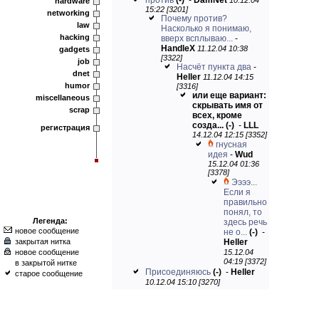
против
(-)
-
DamNet
10.12.04
hardware
15:22 [3201]
networking
Почему против?
law
Насколько я понимаю,
hacking
вверх всплываю...
-
HandleX
11.12.04 10:38
gadgets
[3322]
job
Насчёт пункта два
-
dnet
Heller
11.12.04 14:15
humor
[3316]
или еще вариант:
miscellaneous
скрывать имя от
scrap
всех, кроме
созда...
(-)
-
LLL
регистрация
14.12.04 12:15 [3352]
гнусная
идея
-
Wud
15.12.04 01:36
[3378]
Ээээ...
Если я
правильно
понял, то
Легенда:
здесь речь
новое сообщение
не о...
(-)
-
закрытая нитка
Heller
новое сообщение
15.12.04
04:19 [3372]
в закрытой нитке
Присоединяюсь
(-)
-
Heller
старое сообщение
10.12.04 15:10 [3270]