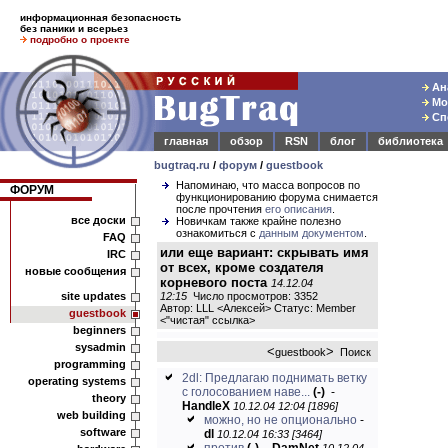
информационная безопасность
без паники и всерьез
подробно о проекте
Ана
Мод
Спе
главная
обзор
RSN
блог
библиотека
bugtraq.ru
/
форум
/
guestbook
Напоминаю, что масса вопросов по
ФОРУМ
функционированию форума снимается
после прочтения
его описания
.
все доски
Новичкам также крайне полезно
ознакомиться с
данным документом
.
FAQ
или еще вариант: скрывать имя
IRC
от всех, кроме создателя
новые сообщения
корневого поста
14.12.04
site updates
12:15
Число просмотров: 3352
Автор: LLL <Алексей> Статус: Member
guestbook
<
"чистая" ссылка
>
beginners
sysadmin
<
>
guestbook
Поиск
programming
2dl: Предлагаю поднимать ветку
operating systems
с голосованием наве...
(-)
-
theory
HandleX
10.12.04 12:04 [1896]
web building
можно, но не опционально
-
software
dl
10.12.04 16:33 [3464]