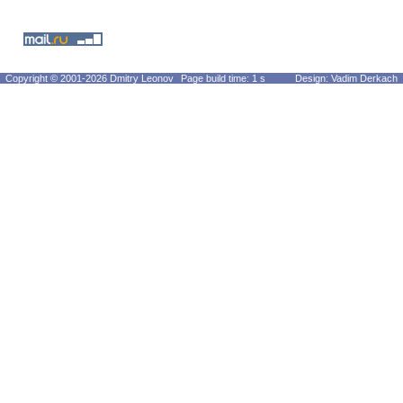
Copyright © 2001-2026 Dmitry Leonov
Page build time: 1 s
Design: Vadim Derkach