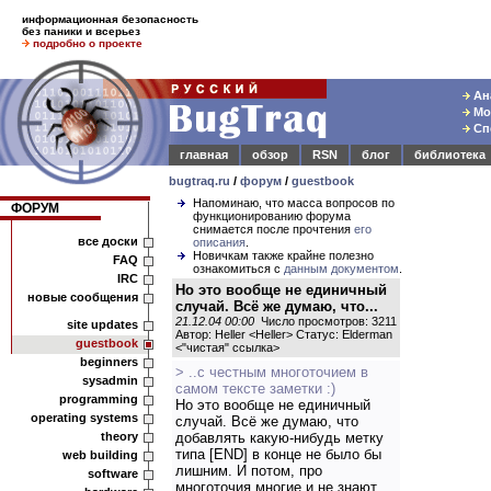
информационная безопасность
без паники и всерьез
подробно о проекте
Ана
Мод
Спе
главная
обзор
RSN
блог
библиотека
bugtraq.ru
/
форум
/
guestbook
Напоминаю, что масса вопросов по
ФОРУМ
функционированию форума
снимается после прочтения
его
все доски
описания
.
Новичкам также крайне полезно
FAQ
ознакомиться с
данным документом
.
IRC
Но это вообще не единичный
новые сообщения
случай. Всё же думаю, что...
21.12.04 00:00
Число просмотров: 3211
site updates
Автор: Heller <Heller> Статус: Elderman
guestbook
<
"чистая" ссылка
>
beginners
> ..с честным многоточием в
sysadmin
самом тексте заметки :)
programming
Но это вообще не единичный
operating systems
случай. Всё же думаю, что
theory
добавлять какую-нибудь метку
типа [END] в конце не было бы
web building
лишним. И потом, про
software
многоточия многие и не знают.