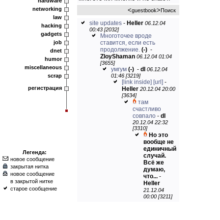
hardware
networking
<
>
guestbook
Поиск
law
site updates
-
Heller
06.12.04
hacking
00:43 [2032]
gadgets
Многоточее вроде
job
ставится, если есть
продолжение.
(-)
-
dnet
ZloyShaman
06.12.04 01:04
humor
[3655]
miscellaneous
умгум
(-)
-
dl
06.12.04
scrap
01:46 [3219]
[link inside]
[url]
-
регистрация
Heller
20.12.04 20:00
[3634]
там
счастливо
совпало
-
dl
20.12.04 22:32
[3310]
Но это
вообще не
единичный
Легенда:
случай.
новое сообщение
Всё же
закрытая нитка
думаю,
новое сообщение
что...
-
в закрытой нитке
Heller
старое сообщение
21.12.04
00:00 [3211]