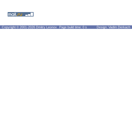
Copyright © 2001-2026 Dmitry Leonov
Page build time: 0 s
Design: Vadim Derkach