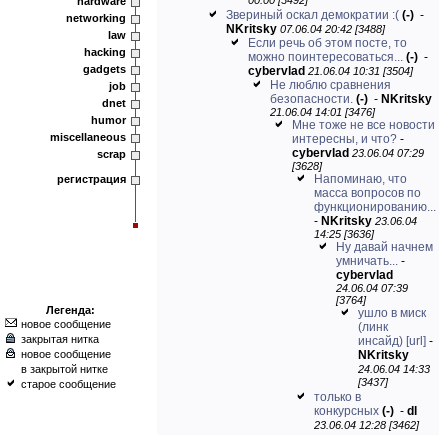
00:00 [3492]
hardware
Звериный оскал демократии :(
(-)
-
networking
NKritsky
07.06.04 20:42 [3488]
law
Если речь об этом посте, то
hacking
можно поинтересоваться...
(-)
-
gadgets
cybervlad
21.06.04 10:31 [3504]
Не люблю сравнения
job
безопасности.
(-)
-
NKritsky
dnet
21.06.04 14:01 [3476]
humor
Мне тоже не все новости
miscellaneous
интересны, и что?
-
cybervlad
23.06.04 07:29
scrap
[3628]
Напоминаю, что
регистрация
масса вопросов по
функционированию...
-
NKritsky
23.06.04
14:25 [3636]
Ну давай начнем
умничать...
-
cybervlad
24.06.04 07:39
[3764]
Легенда:
ушло в миск
новое сообщение
(линк
закрытая нитка
инсайд)
[url]
-
новое сообщение
NKritsky
в закрытой нитке
24.06.04 14:33
[3437]
старое сообщение
только в
конкурсных
(-)
-
dl
23.06.04 12:28 [3462]