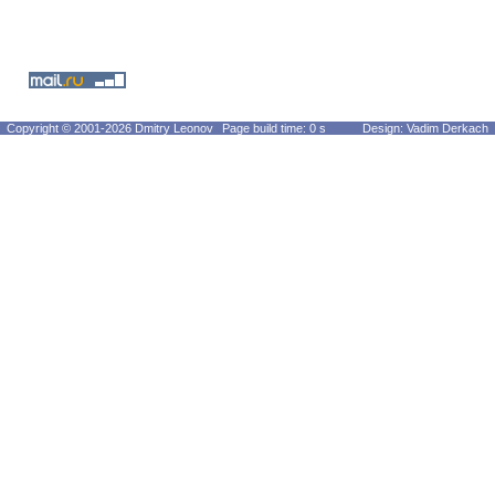
Copyright © 2001-2026 Dmitry Leonov
Page build time: 0 s
Design: Vadim Derkach