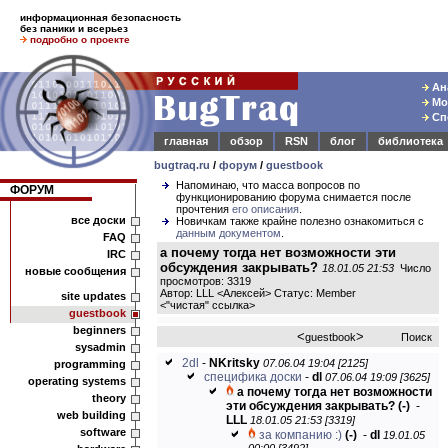
информационная безопасность
без паники и всерьез
подробно о проекте
Ана
Мод
Спе
главная
обзор
RSN
блог
библиотека
bugtraq.ru
/
форум
/
guestbook
Напоминаю, что масса вопросов по
ФОРУМ
функционированию форума снимается после
прочтения
его описания
.
все доски
Новичкам также крайне полезно ознакомиться с
данным документом
.
FAQ
а почему тогда нет возможности эти
IRC
обсуждения закрывать?
18.01.05 21:53
Число
новые сообщения
просмотров: 3319
Автор: LLL <Алексей> Статус: Member
site updates
<
"чистая" ссылка
>
guestbook
beginners
<
>
guestbook
Поиск
sysadmin
2dl
-
NKritsky
07.06.04 19:04 [2125]
programming
специфика доски
-
dl
07.06.04 19:09 [3625]
operating systems
а почему тогда нет возможности
theory
эти обсуждения закрывать?
(-)
-
web building
LLL
18.01.05 21:53 [3319]
software
за компанию :)
(-)
-
dl
19.01.05