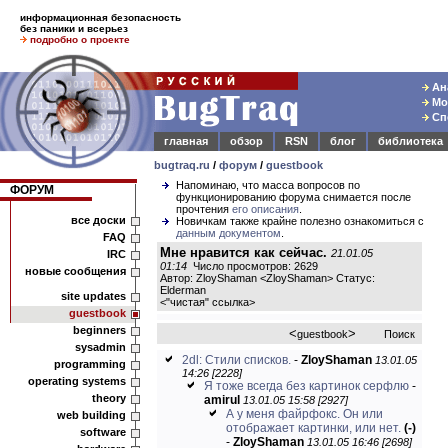
информационная безопасность
без паники и всерьез
подробно о проекте
Ана
Мод
Спе
главная
обзор
RSN
блог
библиотека
bugtraq.ru
/
форум
/
guestbook
Напоминаю, что масса вопросов по
ФОРУМ
функционированию форума снимается после
прочтения
его описания
.
все доски
Новичкам также крайне полезно ознакомиться с
данным документом
.
FAQ
Мне нравится как сейчас.
21.01.05
IRC
01:14
Число просмотров: 2629
новые сообщения
Автор: ZloyShaman <ZloyShaman> Статус:
Elderman
site updates
<
"чистая" ссылка
>
guestbook
beginners
<
>
guestbook
Поиск
sysadmin
2dl: Стили списков.
-
ZloyShaman
13.01.05
programming
14:26 [2228]
operating systems
Я тоже всегда без картинок серфлю
-
theory
amirul
13.01.05 15:58 [2927]
А у меня файрфокс. Он или
web building
отображает картинки, или нет.
(-)
software
-
ZloyShaman
13.01.05 16:46 [2698]