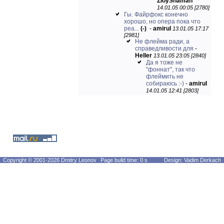
ZloyShaman
14.01.05 00:05 [2780]
Гы. Файрфокс конечно
хорошо, но опера пока что
реа...
(-)
-
amirul
13.01.05 17:17
[2981]
Не флейма ради, а
справедливости для
-
Heller
13.01.05 23:05 [2840]
Да я тоже не
"фоннат", так что
флеймить не
собираюсь :-)
-
amirul
14.01.05 12:41 [2803]
Copyright © 2001-2026 Dmitry Leonov
Page build time: 0 s
Design: Vadim Derkach