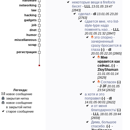
hardware
некоторые вещи в firefox'е
networking
бесят
-
LLL
13.01.05 19:47
law
[2843]
сделал
-
dl
13.01.05 23:20
hacking
[2763]
gadgets
сдается мне, что list-
job
style-type надо
поменять нао...
-
LLL
dnet
20.01.05 21:32 [2847]
humor
это спорно -
miscellaneous
зачерненный
scrap
сразу бросается в
глаза
(-)
-
dl
регистрация
20.01.05 22:20 [2865]
Мне
нравится как
сейчас.
(-)
-
ZloyShaman
21.01.05 01:14
[2629]
Согласен
(-)
-
J
'
JF
20.01.05
Легенда:
23:54 [2632]
новое сообщение
а хотя и это
поправил
(-)
-
dl
закрытая нитка
14.01.05 00:01 [2622]
новое сообщение
и от меня
в закрытой нитке
благодарность!
(-)
старое сообщение
-
LLL
18.01.05 19:44
[2659]
Дима, большое
спасибо.
(-)
-