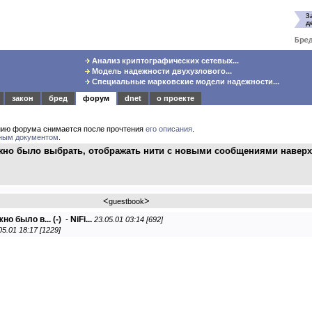
Анализ криптографических сетевых...
Модель надежности двухузлового...
Специальные марковские модели надежности...
закон
бред
форум
dnet
о проекте
нию форума снимается после прочтения
его описания
.
ным документом
.
ожно было выбрать, отображать нити с новыми сообщениями навер
<
>
guestbook
но было в...
(-)
-
NiFi...
23.05.01 03:14 [692]
05.01 18:17 [1229]