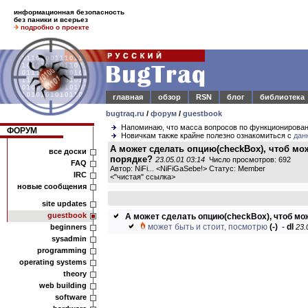
информационная безопасность
без паники и всерьез
подробно о проекте
главная
обзор
RSN
блог
библиотека
bugtraq.ru
/
форум
/
guestbook
Напоминаю, что масса вопросов по функционирова
ФОРУМ
Новичкам также крайне полезно ознакомиться с
дан
А может сделать опцию(checkBox), чтоб м
все доски
порядке?
23.05.01 03:14
Число просмотров: 692
FAQ
Автор: NiFi... <NiFiGaSebe!> Статус: Member
IRC
<
"чистая" ссылка
>
новые сообщения
site updates
guestbook
А может сделать опцию(checkBox), чтоб мож
может быть и стоит, посмотрю
(-)
-
dl
beginners
23.
sysadmin
programming
operating systems
theory
web building
software