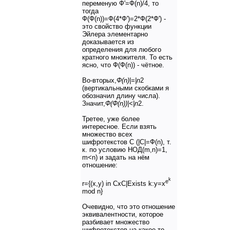
переменую Ф'=Ф(n)/4, то
тогда
Ф(Ф(n))=Ф(4*Ф')=2*Ф(2*Ф') -
это свойство функции
Эйлера элементарно
доказывается из
определения для любого
кратного множителя. То есть
ясно, что Ф(Ф(n)) - чётное.
Во-вторых,
Ф(n)|=|n
2
(вертикальными скобками я
обозначил длину числа).
Значит,
Ф(Ф(n))|<|n
2.
Третее, уже более
интересное. Если взять
множество всех
шифротекстов C (|C|=Ф(n), т.
к. по условию НОД(m,n)=1,
m<n) и задать на нём
отношение:
k
e
r={(x,y) in CxC|Exists k:y=x
mod n}
Очевидно, что это отношение
эквивалентности, которое
разбивает множество
шифротекстов на какое-то