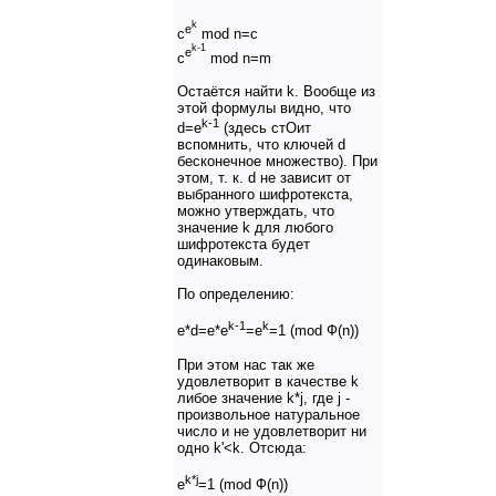
k
e
c
mod n=c
k-1
e
c
mod n=m
Остаётся найти k. Вообще из
этой формулы видно, что
k-1
d=e
(здесь стОит
вспомнить, что ключей d
бесконечное множество). При
этом, т. к. d не зависит от
выбранного шифротекста,
можно утверждать, что
значение k для любого
шифротекста будет
одинаковым.
По определению:
k-1
k
e*d=e*e
=e
=1 (mod Ф(n))
При этом нас так же
удовлетворит в качестве k
либое значение k*j, где j -
произвольное натуральное
число и не удовлетворит ни
одно k'<k. Отсюда:
k*j
e
=1 (mod Ф(n))