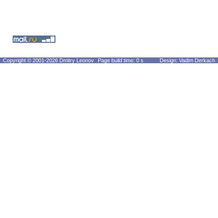
Copyright © 2001-2026 Dmitry Leonov
Page build time: 0 s
Design: Vadim Derkach