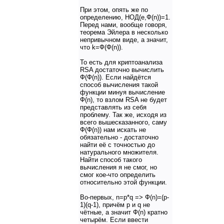
При этом, опять же по
определению, НОД(e,Ф(n))=1.
Перед нами, вообще говоря,
теорема Эйлера в несколько
непривычном виде, а значит,
что k=Ф(Ф(n)).
То есть для криптоанализа
RSA достаточно вычислить
Ф(Ф(n)). Если найдётся
способ вычисления такой
функции минуя вычисление
Ф(n), то взлом RSA не будет
представлять из себя
проблему. Так же, исходя из
всего вышесказанного, саму
Ф(Ф(n)) нам искать не
обязательно - достаточно
найти её с точностью до
натурального множителя.
Найти способ такого
вычисления я не смог, но
смог кое-что определить
относительно этой функции.
Во-первых, n=p*q => Ф(n)=(p-
1)(q-1), причём p и q не
чётные, а значит Ф(n) кратно
четырём. Если ввести