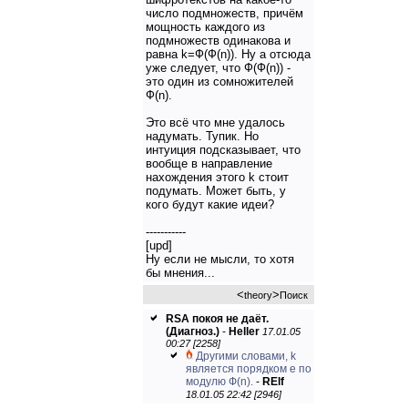
число подмножеств, причём
мощность каждого из
подмножеств одинакова и
равна k=Ф(Ф(n)). Ну а отсюда
уже следует, что Ф(Ф(n)) -
это один из сомножителей
Ф(n).
Это всё что мне удалось
надумать. Тупик. Но
интуиция подсказывает, что
вообще в направление
нахождения этого k стоит
подумать. Может быть, у
кого будут какие идеи?
-----------
[upd]
Ну если не мысли, то хотя
бы мнения...
<
>
theory
Поиск
RSA покоя не даёт.
(Диагноз.)
-
Heller
17.01.05
00:27 [2258]
Другими словами, k
является порядком e по
модулю Ф(n).
-
RElf
18.01.05 22:42 [2946]