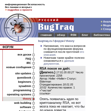
информационная безопасность
без паники и всерьез
подробно о проекте
Анали
Модел
Специ
главная
обзор
RSN
блог
библиотека
bugtraq.ru
/
форум
/
theory
Напоминаю, что масса вопросов
ФОРУМ
по функционированию форума
снимается после прочтения
его
все доски
описания
.
Новичкам также крайне полезно
FAQ
ознакомиться с
данным
IRC
документом
.
новые сообщения
RSA покоя не даёт.
(Диагноз.)
17.01.05 00:27
Число
site updates
просмотров: 2258
guestbook
Автор: Heller <Heller> Статус:
Elderman
beginners
Отредактировано
18.01.05
sysadmin
10:02
Количество правок: 1
programming
<
"чистая"
ссылка
>
operating systems
theory
Опять появилась идея по
криптоанализу RSA, но вот
web building
мозга пока не хватает, что бы
software
до конца довести.