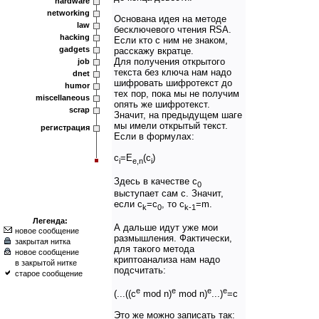
hardware
networking
Основана идея на методе
law
бесключевого чтения RSA.
hacking
Если кто с ним не знаком,
gadgets
расскажу вкратце.
Для получения открытого
job
текста без ключа нам надо
dnet
шифровать шифротекст до
humor
тех пор, пока мы не получим
miscellaneous
опять же шифротекст.
scrap
Значит, на предыдущем шаге
мы имели открытый текст.
регистрация
Если в формулах:
c
=E
(c
)
i
e,n
i
Здесь в качестве c
0
выступает сам c. Значит,
если c
=c
, то c
=m.
k
0
k-1
Легенда:
А дальше идут уже мои
новое сообщение
размышления. Фактически,
закрытая нитка
для такого метода
новое сообщение
криптоанализа нам надо
в закрытой нитке
подсчитать:
старое сообщение
e
e
e
e
(...((c
mod n)
mod n)
...)
=c
Это же можно записать так: