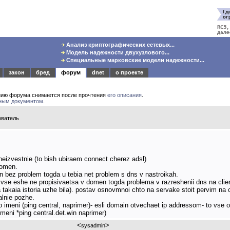
Анализ криптографических сетевых...
Модель надежности двухузлового...
Специальные марковские модели надежности...
закон
бред
форум
dnet
о проекте
нию форума снимается после прочтения
его описания
.
ным документом
.
ователь
eizvestnie (to bish ubiraem connect cherez adsl)
 domen.
men bez problem togda u tebia net problem s dns v nastroikah.
n vse eshe ne propisivaetsa v domen togda problema v razreshenii dns na clie
a takaia istoria uzhe bila). postav osnovmnoi chto na servake stoit pervim na c
lnie pozhe.
imeni (ping central, naprimer)- esli domain otvechaet ip addressom- to vse ok
eni *ping central.det.win naprimer)
<
>
sysadmin