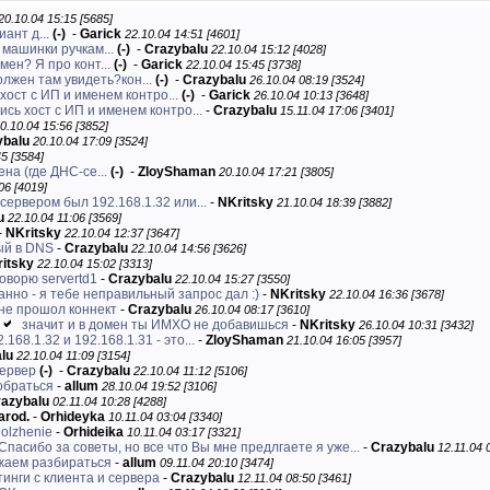
20.10.04 15:15 [5685]
иант д...
(-)
-
Garick
22.10.04 14:51 [4601]
машинки ручкам...
(-)
-
Crazybalu
22.10.04 15:12 [4028]
мен? Я про конт...
(-)
-
Garick
22.10.04 15:45 [3738]
олжен там увидеть?кон...
(-)
-
Crazybalu
26.10.04 08:19 [3524]
хост с ИП и именем контро...
(-)
-
Garick
26.10.04 10:13 [3648]
сь хост с ИП и именем контро...
-
Crazybalu
15.11.04 17:06 [3401]
0.10.04 15:56 [3852]
ybalu
20.10.04 17:09 [3524]
5 [3584]
ена (где ДНС-се...
(-)
-
ZloyShaman
20.10.04 17:21 [3805]
06 [4019]
ервером был 192.168.1.32 или...
-
NKritsky
21.10.04 18:39 [3882]
u
22.10.04 11:06 [3569]
-
NKritsky
22.10.04 12:37 [3647]
ый в DNS
-
Crazybalu
22.10.04 14:56 [3626]
itsky
22.10.04 15:02 [3313]
говорю servertd1
-
Crazybalu
22.10.04 15:27 [3550]
анно - я тебе неправильный запрос дал :)
-
NKritsky
22.10.04 16:36 [3678]
не прошол коннект
-
Crazybalu
26.10.04 08:17 [3610]
значит и в домен ты ИМХО не добавишься
-
NKritsky
26.10.04 10:31 [3432]
168.1.32 и 192.168.1.31 - это...
-
ZloyShaman
21.10.04 16:05 [3957]
lu
22.10.04 11:09 [3154]
сервер
(-)
-
Crazybalu
22.10.04 11:12 [5106]
обраться
-
allum
28.10.04 19:52 [3106]
azybalu
02.11.04 10:28 [4288]
arod.
-
Orhideyka
10.11.04 03:04 [3340]
olzhenie
-
Orhideika
10.11.04 03:17 [3321]
Спасибо за советы, но все что Вы мне предлгаете я уже...
-
Crazybalu
12.11.04 
жаем разбираться
-
allum
09.11.04 20:10 [3474]
тинги с клиента и сервера
-
Crazybalu
12.11.04 08:50 [3461]