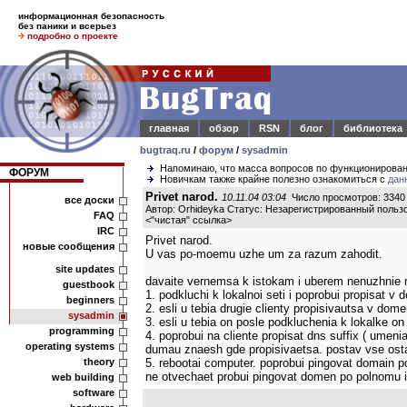
информационная безопасность
без паники и всерьез
подробно о проекте
главная
обзор
RSN
блог
библиотека
bugtraq.ru
/
форум
/
sysadmin
Напоминаю, что масса вопросов по функционирова
ФОРУМ
Новичкам также крайне полезно ознакомиться с
дан
Privet narod.
10.11.04 03:04
Число просмотров: 3340
все доски
Автор: Orhideyka Статус: Незарегистрированный польз
FAQ
<
"чистая" ссылка
>
IRC
Privet narod.
новые сообщения
U vas po-moemu uzhe um za razum zahodit.
site updates
davaite vernemsa k istokam i uberem nenuzhnie n
guestbook
1. podkluchi k lokalnoi seti i poprobui propisat v
beginners
2. esli u tebia drugie clienty propisivautsa v do
sysadmin
3. esli u tebia on posle podkluchenia k lokalke o
programming
4. poprobui na cliente propisat dns suffix ( umeni
operating systems
dumau znaesh gde propisivaetsa. postav vse osta
theory
5. rebootai computer. poprobui pingovat domain po 
ne otvechaet probui pingovat domen po polnomu im
web building
software