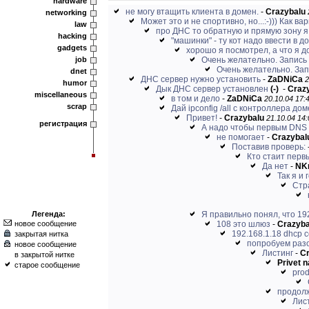
hardware
не могу втащить клиента в домен.
-
Crazybalu
networking
Может это и не спортивно, но...:-))) Как вар
law
про ДНС то обратную и прямую зону я 
hacking
"машинки" - ту кот надо ввести в до
gadgets
хорошо я посмотрел, а что я д
job
Очень желательно. Запись 
Очень желательно. Запи
dnet
ДНС сервер нужно установить
-
ZaDNiCa
2
humor
Дык ДНС сервер установлен
(-)
-
Craz
miscellaneous
в том и дело
-
ZaDNiCa
20.10.04 17:4
scrap
Дай ipconfig /all с контроллера дом
Привет!
-
Crazybalu
21.10.04 14:
регистрация
А надо чтобы первым DNS с
не помогает
-
Crazybal
Поставив проверь:
Кто стаит перв
Да нет
-
NKr
Так я и 
Стр
Легенда:
Я правильно понял, что 192.
новое сообщение
108 это шлюз
-
Crazyba
192.168.1.18 dhcp 
закрытая нитка
попробуем раз
новое сообщение
Листинг
-
Cr
в закрытой нитке
Privet n
старое сообщение
prod
продол
Лис