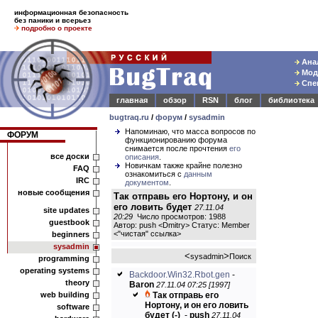
информационная безопасность
без паники и всерьез
подробно о проекте
Анал
Моде
Спец
главная
обзор
RSN
блог
библиотека
bugtraq.ru
/
форум
/
sysadmin
Напоминаю, что масса вопросов по
ФОРУМ
функционированию форума
снимается после прочтения
его
все доски
описания
.
Новичкам также крайне полезно
FAQ
ознакомиться с
данным
IRC
документом
.
новые сообщения
Так отправь его Нортону, и он
его ловить будет
27.11.04
site updates
20:29
Число просмотров: 1988
guestbook
Автор: push <Dmitry> Статус: Member
<
"чистая" ссылка
>
beginners
sysadmin
<
>
sysadmin
Поиск
programming
operating systems
Backdoor.Win32.Rbot.gen
-
theory
Baron
27.11.04 07:25 [1997]
web building
Так отправь его
Нортону, и он его ловить
software
будет
(-)
-
push
27.11.04