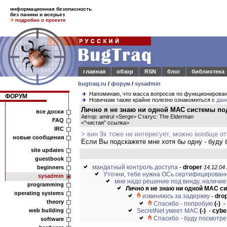
информационная безопасность
без паники и всерьез
подробно о проекте
главная
обзор
RSN
блог
библиотека
bugtraq.ru
/
форум
/
sysadmin
Напоминаю, что масса вопросов по функционирова
ФОРУМ
Новичкам также крайне полезно ознакомиться с
дан
Лично я не знаю ни одной MAC системы под
все доски
Автор: amirul <Serge> Статус: The Elderman
FAQ
<
"чистая" ссылка
>
IRC
> вин 9х тоже не интересует, можно вообще о
новые сообщения
Если Вы подскажете мне хотя бы одну - буду 
site updates
guestbook
мандатный контроль доступа
-
droper
beginners
14.12.04 
Уточни, тебе нужна ОСь сертифицированна
sysadmin
мне надо решение под винду, наличие 
programming
Лично я не знаю ни одной MAC сис
operating systems
извиняюсь за задержку
-
dro
theory
Спасибо - попробую
(-)
-
web building
SecretNet умеет MAC
(-)
-
cybe
Спасибо - буду посмотре
software