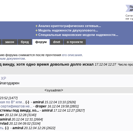
Анализ криптографических сетевых...
Модель надежности двухузлового...
Специальные марковские модели надежности...
закон
бред
форум
dnet
о проекте
нию форума снимается после прочтения
его описания
.
ным документом
.
 винду, хотя одно время довольно долго искал
17.12.04 12:27
Число про
т ХР
благодарен
<
>
sysadmin
23:52 [1477]
я по B* или...
(-)
-
amirul
15.12.04 13:10 [2926]
сертификатов не...
-
droper
16.12.04 19:58 [2801]
темы под винду, хо...
-
amirul
17.12.04 12:27 [2827]
per
20.12.04 12:28 [3140]
amirul
20.12.04 12:31 [2664]
rvlad
20.12.04 09:02 [3104]
ть.
(-)
-
amirul
20.12.04 12:26 [2622]