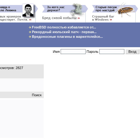
FreeBSD полностью избавляется от...
Рекордный июльский патч - первая...
Вредоносные плагины в маркетплейсе...
Имя
Пароль
смотров: 2827
Поиск