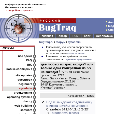
информационная безопасность
без паники и всерьез
подробно о проекте
Анал
Моде
Спец
главная
обзор
RSN
блог
библиотека
bugtraq.ru
/
форум
/
sysadmin
Напоминаю, что масса вопросов по
ФОРУМ
функционированию форума снимается
после прочтения
его описания
.
все доски
Новичкам также крайне полезно
ознакомиться с
данным документом
.
FAQ
две любых из трех входят? или
IRC
только одна конкретная из 3-х
новые сообщения
не заходит?
17.12.04 13:46
Число
site updates
просмотров: 2722
Автор: Garick <Yuriy> Статус: Elderman
guestbook
Отредактировано
17.12.04
beginners
14:45
Количество правок: 1
<
"чистая" ссылка
>
sysadmin
programming
<
>
sysadmin
Поиск
operating systems
theory
Под 98 винду нет соединения у
web building
клиента службы терминалов.
-
Crazybalu
16.12.04 11:41 [1415]
software
а попробуй в hosts