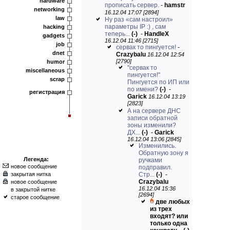
hardware
прописать сервер.
-
hamstr
networking
16.12.04 17:07 [2894]
law
Ну раз «сам настроил»
параметры IP :) , сам
hacking
теперь...
(-)
-
HandleX
gadgets
16.12.04 11:46 [2715]
job
сервак то пингуется!
-
dnet
Crazybalu
16.12.04 12:54
[2790]
humor
"сервак то
miscellaneous
пингуется!"
scrap
Пингуется по ИП или
по имени?
(-)
-
регистрация
Garick
16.12.04 13:19
[2823]
А на сервере ДНС
записи обратной
зоны изменили?
ДХ...
(-)
-
Garick
16.12.04 13:06 [2845]
Изменились.
Обратную зону я
Легенда:
ручками
новое сообщение
подправил.
закрытая нитка
Стр...
(-)
-
Crazybalu
новое сообщение
16.12.04 15:36
в закрытой нитке
[2694]
старое сообщение
две любых
из трех
входят? или
только одна