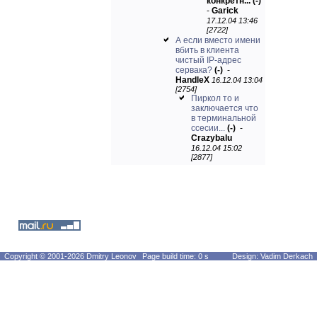
конкретн...
(-)
-
Garick
17.12.04 13:46
[2722]
А если вместо имени
вбить в клиента
чистый IP-адрес
сервака?
(-)
-
HandleX
16.12.04 13:04
[2754]
Пиркол то и
заключается что
в терминальной
ссесии...
(-)
-
Crazybalu
16.12.04 15:02
[2877]
Copyright © 2001-2026 Dmitry Leonov
Page build time: 0 s
Design: Vadim Derkach