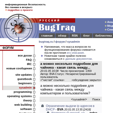
информационная безопасность
без паники и всерьез
подробно о проекте
Анал
Моде
Спец
главная
обзор
RSN
блог
библиотека
bugtraq.ru
/
форум
/
sysadmin
Напоминаю, что масса вопросов по
ФОРУМ
функционированию форума снимается
после прочтения
его описания
.
все доски
Новичкам также крайне полезно
ознакомиться с
данным документом
.
FAQ
а можно несколько подробнее для
IRC
чайника - какая связь между...
новые сообщения
20.01.05 16:08
Число просмотров: 1359
Автор: BVA Статус: Незарегистрированный
site updates
пользователь
guestbook
<
"чистая" ссылка
>
<обсуждение закрыто>
beginners
а можно несколько подробнее для
sysadmin
чайника - какая связь между
programming
компьютером и пользователем?
operating systems
<
>
sysadmin
Поиск
theory
web building
Ограничение выдачи ip адресов в
software
DHCP
-
BVA
20.01.05 13:35 [2418]