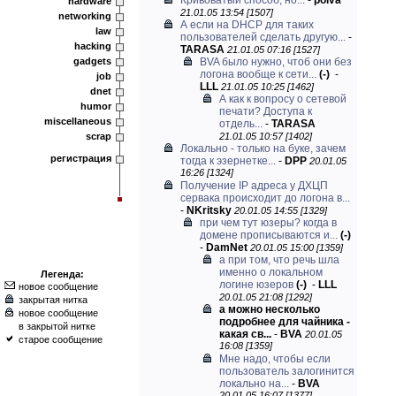
Кривоватый способ, но...
-
polva
hardware
21.01.05 13:54 [1507]
networking
А если на DHCP для таких
law
пользователей сделать другую...
-
hacking
TARASA
21.01.05 07:16 [1527]
gadgets
BVA было нужно, чтоб они без
логона вообще к сети...
(-)
-
job
LLL
21.01.05 10:25 [1462]
dnet
А как к вопросу о сетевой
humor
печати? Доступа к
miscellaneous
отдель...
-
TARASA
scrap
21.01.05 10:57 [1402]
Локально - только на буке, зачем
регистрация
тогда к эзернетке...
-
DPP
20.01.05
16:26 [1324]
Получение IP адреса у ДХЦП
сервака происходит до логона в...
-
NKritsky
20.01.05 14:55 [1329]
при чем тут юзеры? когда в
домене прописываются и...
(-)
-
DamNet
20.01.05 15:00 [1359]
а при том, что речь шла
именно о локальном
Легенда:
логине юзеров
(-)
-
LLL
новое сообщение
20.01.05 21:08 [1292]
закрытая нитка
а можно несколько
новое сообщение
подробнее для чайника -
в закрытой нитке
какая св...
-
BVA
20.01.05
старое сообщение
16:08 [1359]
Мне надо, чтобы если
пользователь залогинится
локально на...
-
BVA
20.01.05 16:07 [1377]