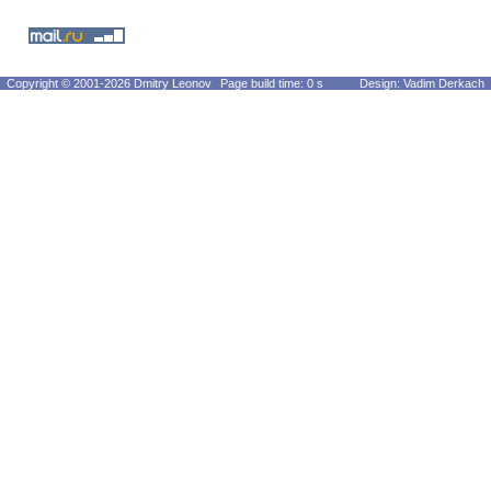
Copyright © 2001-2026 Dmitry Leonov
Page build time: 0 s
Design: Vadim Derkach