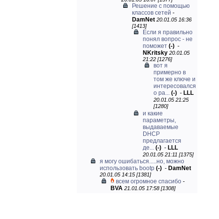
Решение с помощью
классов сетей
-
DamNet
20.01.05 16:36
[1413]
Если я правильно
понял вопрос - не
поможет
(-)
-
NKritsky
20.01.05
21:22 [1276]
вот я
примерно в
том же ключе и
интересовался
о ра...
(-)
-
LLL
20.01.05 21:25
[1280]
и какие
параметры,
выдаваемые
DHCP
предлагается
де...
(-)
-
LLL
20.01.05 21:11 [1375]
я могу ошибаться.....но, можно
использовать bootp
(-)
-
DamNet
20.01.05 14:15 [1381]
всем огромное спасибо
-
BVA
21.01.05 17:58 [1308]