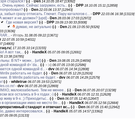
 зря старался?
(-)
-
Den
14.10.05 18:47 [13092]
.. Очень нужно. Сейчас загружен, есть...
(-)
-
DPP
18.10.05 15:11 [12858]
 попробовал?
(-)
-
Den
22.03.06 13:37 [12943]
а, забыл сразу отписать. Глючит. Пару каталогов с...
-
DPP
22.03.06 16:38 [13119]
А может и не должен? [upd]
-
Den
28.03.06 17:03 [12972]
Где новая версия?
(-)
-
DPP
19.09.13 00:33 [9308]
думаю, не актуально
(-)
-
Den
21.09.13 05:50 [9326]
03 [13636]
RAR...
-
Игорь
31.08.05 09:22 [13671]
r
22.07.05 10:59 [14011]
07 [14805]
raq.ru
]
17.10.05 10:14 [13155]
 А вот так,...
(-)
-
HandleX
05.07.05 09:05 [12691]
05 13:38 [16785]
тельны. В NT+ можн...
[url]
(-)
-
Den
19.08.05 15:29 [14656]
одной командой d=`da...
(-)
-
:
-
)
06.07.05 13:00 [12586]
лается одной командой d...
-
dvv
06.07.05 14:34 [12808]
in9x работать не будет.
(-)
-
Den
06.07.05 12:29 [12916]
ие. В Win9x работать не будет.
-
dvv
06.07.05 14:29 [12579]
r/
(-)
-
whiletrue
06.07.05 19:53 [12971]
les.co.nr/
-
dvv
06.07.05 20:08 [12869]
ИМХО, малоюзабельно. Тем не менее...
(-)
-
Den
06.07.05 20:07 [13238]
ски все остались в 9-х годах ;-)
(-)
-
HandleX
06.07.05 12:31 [12628]
р живу в 9-x. ;) Приходитьс...
(-)
-
Den
06.07.05 12:40 [12647]
 в организации имхо не место 9х-...
(-)
-
HandleX
06.07.05 12:56 [12664]
корпоративный стандарт и отвечает вс...
(-)
-
Den
06.07.05 15:40 [12942]
бо, давно интересовался...
(-)
-
HandleX
05.07.05 14:57 [13362]
.07.05 09:05 [13133]