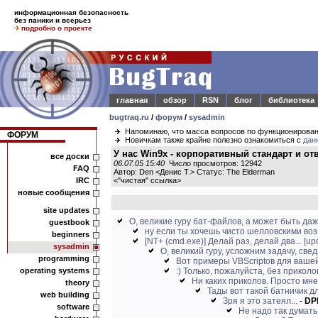
информационная безопасность
без паники и всерьез
подробно о проекте
главная
обзор
RSN
блог
библиотека
bugtraq.ru
/
форум
/
sysadmin
Напоминаю, что масса вопросов по функционирова
ФОРУМ
Новичкам также крайне полезно ознакомиться с
дан
У нас Win9x - корпоративный стандарт и о
все доски
06.07.05 15:40
Число просмотров: 12942
FAQ
Автор: Den <Денис Т.> Статус: The Elderman
IRC
<
"чистая" ссылка
>
новые сообщения
site updates
О, великие гуру бат-файлов, а может быть даже
guestbook
ну если ты хочешь чисто шелловскими воз
beginners
[NT+ (cmd.exe)] Делай раз, делай два... [up
sysadmin
О, великий гуру, усложним задачу, сведя
programming
Вот примеры VBScriptов для ваше
operating systems
:) Только, пожалуйста, без приколов
Ни каких приколов. Просто мне
theory
Тады вот такой батничик дл
web building
Зря я это затеял...
-
DP
software
Не надо так думать!