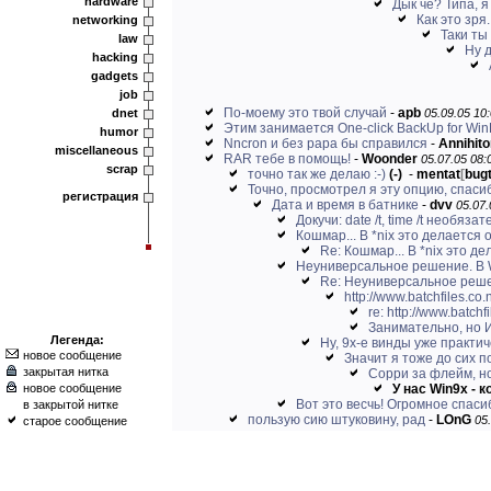
hardware
Дык че? Типа, я
Как это зря.
networking
Таки ты
law
Ну д
hacking
gadgets
job
По-моему это твой случай
-
apb
dnet
05.09.05 10:
Этим занимается One-click BackUp for Win
humor
Nncron и без рара бы справился
-
Annihito
miscellaneous
RAR тебе в помощь!
-
Woonder
05.07.05 08:
scrap
точно так же делаю :-)
(-)
-
mentat
[
bugt
Точно, просмотрел я эту опцию, спасибо!
регистрация
Дата и время в батнике
-
dvv
05.07.
Докучи: date /t, time /t необяза
Кошмар... В *nix это делается 
Re: Кошмар... В *nix это де
Неуниверсальное решение. В W
Re: Неуниверсальное решен
http://www.batchfiles.co.n
re: http://www.batchfi
Занимательно, но 
Легенда:
Ну, 9х-е винды уже практиче
новое сообщение
Значит я тоже до сих по
закрытая нитка
Сорри за флейм, но
новое сообщение
У нас Win9x - 
Вот это весчь! Огромное спаси
в закрытой нитке
пользую сию штуковину, рад
-
LOnG
05
старое сообщение