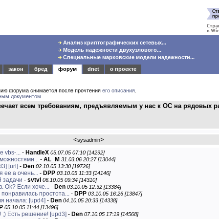
Анализ криптографических сетевых...
Модель надежности двухузлового...
Специальные марковские модели надежности...
закон
бред
форум
dnet
о проекте
нию форума снимается после прочтения
его описания
.
ным документом
.
твечает всем требованиям, предъявляемым у нас к ОС на рядовых р
<
>
sysadmin
 vbs-...
-
HandleX
05.07.05 07:10 [14292]
можностями...
-
AL_M
31.03.06 20:27 [13044]
d3]
[url]
-
Den
02.10.05 13:30 [19726]
 ее а очень...
-
DPP
03.10.05 11:33 [14146]
й задачи
-
svtvl
06.10.05 09:34 [14310]
. Ok? Если хоче...
-
Den
03.10.05 12:32 [13384]
 понравилась простота...
-
DPP
03.10.05 16:26 [13847]
я начала: [upd4]
-
Den
04.10.05 20:33 [14338]
P
05.10.05 11:44 [13496]
 ;) Есть решение! [upd3]
-
Den
07.10.05 17:19 [14568]