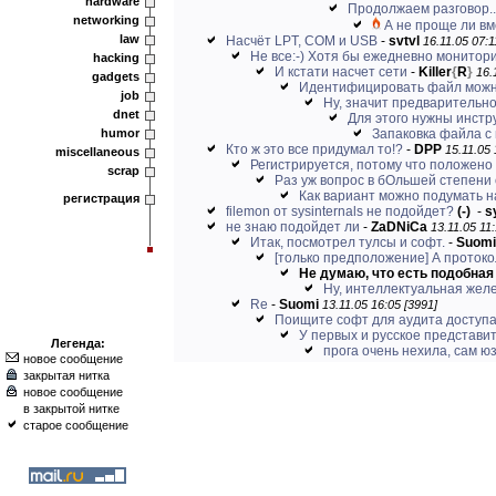
hardware
Продолжаем разговор..
networking
А не проще ли вм
law
Насчёт LPT, COM и USB
-
svtvl
16.11.05 07:1
Не все:-) Хотя бы ежедневно монитори
hacking
И кстати насчет сети
-
Killer
{
R
}
16.
gadgets
Идентифицировать файл можно
job
Ну, значит предварительно
dnet
Для этого нужны инстр
humor
Запаковка файла с
Кто ж это все придумал то!?
-
DPP
15.11.05 
miscellaneous
Регистрируется, потому что положен
scrap
Раз уж вопрос в бОльшей степени с
Как вариант можно подумать 
регистрация
filemon от sysinternals не подойдет?
(-)
-
s
не знаю подойдет ли
-
ZaDNiCa
13.11.05 11:
Итак, посмотрел тулсы и софт.
-
Suomi
[только предположение] А протоко
Не думаю, что есть подобная 
Ну, интеллектуальная желе
Re
-
Suomi
13.11.05 16:05 [3991]
Поищите софт для аудита доступа к
У первых и русское представи
Легенда:
прога очень нехила, сам ю
новое сообщение
закрытая нитка
новое сообщение
в закрытой нитке
старое сообщение