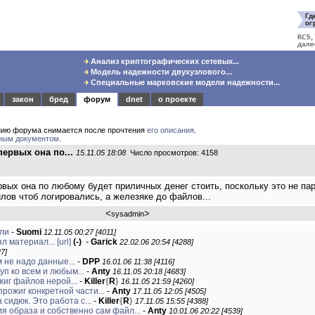
Анализ криптографических сетевых...
Модель надежности двухузлового...
Специальные марковские модели надежности...
закон
бред
форум
dnet
о проекте
нию форума снимается после прочтения
его описания
.
ным документом
.
первых она по...
15.11.05 18:08
Число просмотров: 4158
рвых она по любому будет приличных денег стоить, поскольку это не пар
лов чтоб логировались, а железяке до файлов...
<
>
sysadmin
ели
-
Suomi
12.11.05 00:27 [4011]
л материал...
[url]
(-)
-
Garick
22.02.06 20:54 [4288]
7]
 не надо данные...
-
DPP
16.01.06 11:38 [4116]
п ко всем и любым...
-
Anty
16.11.05 20:18 [4683]
иг файлов нерой...
-
Killer
{
R
}
16.11.05 21:59 [4260]
прожиг конкретной части...
-
Anty
17.11.05 12:05 [4505]
 сидюк. Это работа с...
-
Killer
{
R
}
17.11.05 15:55 [4388]
я образа и собственно сам файл...
-
Anty
10.01.06 20:22 [4539]