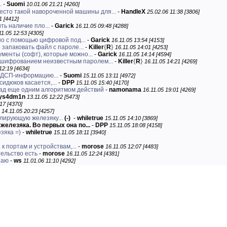
.
-
Suomi
10.01.06 21:21 [4260]
есто такой навороченной машины для...
-
HandleX
25.02.06 11:38 [3806]
1 [4412]
ть наличие пло...
-
Garick
16.11.05 09:48 [4288]
11.05 12:53 [4305]
 с помощью цифровой под...
-
Garick
16.11.05 13:54 [4153]
 запаковать файл с пароле...
-
Killer
{
R
}
16.11.05 14:01 [4253]
ументы (софт), которые можно...
-
Garick
16.11.05 14:14 [4594]
 шифрованием неизвестным паролем...
-
Killer
{
R
}
16.11.05 14:21 [4269]
12:19 [4634]
о ДСП-информацию...
-
Suomi
15.11.05 13:11 [4972]
идюков касается,...
-
DPP
15.11.05 15:40 [4170]
над еще одним алгоритмом действий
-
namonama
16.11.05 19:01 [4269]
ys4dm1n
13.11.05 12:22 [5473]
17 [4370]
14.11.05 20:23 [4257]
лирующую железяку...
(-)
-
whiletrue
15.11.05 14:10 [3869]
железяка. Во первых она по...
-
DPP
15.11.05 18:08 [4158]
зяка =)
-
whiletrue
15.11.05 18:11 [3940]
 портам и устройствам,...
-
morose
16.11.05 12:07 [4483]
тельство есть
-
morose
16.11.05 12:24 [4381]
заю
-
ws
11.01.06 11:10 [4292]