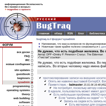
информационная безопасность
без паники и всерьез
подробно о проекте
главная
обзор
RSN
блог
библиотека
bugtraq.ru
/
форум
/
sysadmin
Напоминаю, что масса вопросов по функционирова
ФОРУМ
Новичкам также крайне полезно ознакомиться с
дан
Не думаю, что есть подобная железяка. Во 
все доски
Автор: DPP <Dmitry P. Pimenov> Статус: The Elderman
FAQ
<
"чистая" ссылка
>
IRC
Не думаю, что есть подобная железяка. Во пе
новые сообщения
написать. Во вторых человеку надо имена фай
site updates
guestbook
протоколирование записи на внешние носит
beginners
Опять же навеяно выставкой ЕнтерЕХ. Взя
sysadmin
Приветствую.
-
balmaster
15.01.06 16:48 [452
programming
Не потребует, поскольку автору совсем
operating systems
В идеале, пользователь может имеет досту
theory
Есть небольшая проблема: ИМХО прож
Если "запись файла на сидюк" == "
web building
Запись на сидюк есть запись на
software
Есть материал для создани