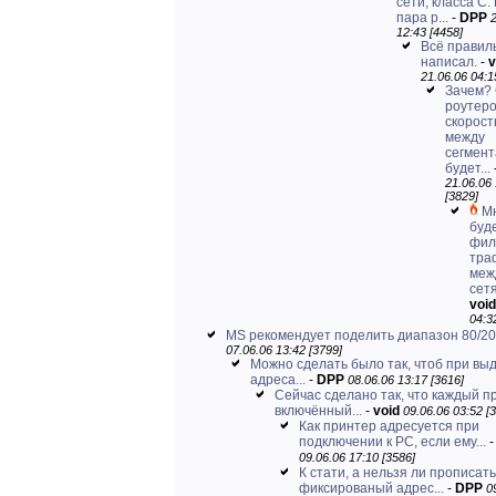
сети, класса С.
пара р...
-
DPP
12:43 [4458]
Всё правил
написал.
-
v
21.06.06 04:1
Зачем?
роутер
скорост
между
сегмен
будет...
21.06.06
[3829]
М
буд
фил
тра
меж
сетя
void
04:3
MS рекомендует поделить диапазон 80/20
07.06.06 13:42 [3799]
Можно сделать было так, чтоб при вы
адреса...
-
DPP
08.06.06 13:17 [3616]
Сейчас сделано так, что каждый п
включённый...
-
void
09.06.06 03:52 [
Как принтер адресуется при
подключении к РС, если ему...
09.06.06 17:10 [3586]
К стати, а нельзя ли прописать
фиксированый адрес...
-
DPP
0