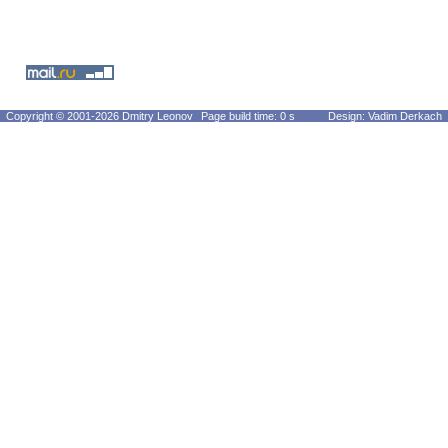
Copyright © 2001-2026 Dmitry Leonov
Page build time: 0 s
Design: Vadim Derkach