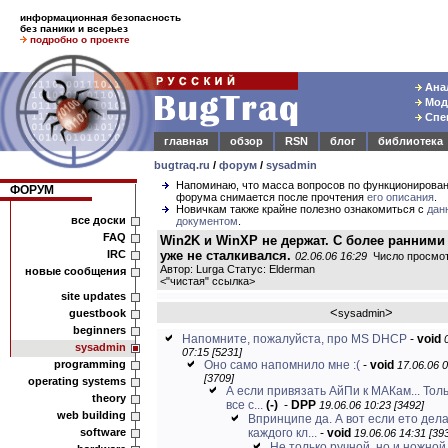
информационная безопасность
без паники и всерьез
подробно о проекте
Анал
Моде
Спец
главная
обзор
RSN
блог
библиотека
bugtraq.ru
/
форум
/
sysadmin
Напоминаю, что масса вопросов по функционирова
ФОРУМ
форума снимается после прочтения
его описания
.
Новичкам также крайне полезно ознакомиться с
дан
все доски
документом
.
FAQ
Win2K и WinXP не держат. С более ранними
IRC
уже не сталкивался.
02.06.06 16:29
Число просмот
Автор: Lurga Статус: Elderman
новые сообщения
<
"чистая" ссылка
>
site updates
<
>
guestbook
sysadmin
beginners
Напомните, пожалуйста, про MS DHCP
-
void
sysadmin
07:15 [5231]
programming
Оно само напомнило мне :(
-
void
17.06.06 
[3709]
operating systems
А если привязать АйПи к МАКам... Толь
theory
все с...
(-)
-
DPP
19.06.06 10:23 [3492]
web building
Впринципе да. А вот если ето дел
software
каждого кл...
-
void
19.06.06 14:31 [39
Не только ручной, но и ножной