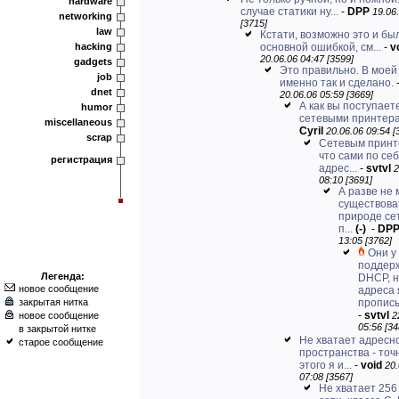
hardware
случае статики ну...
-
DPP
19.06
networking
[3715]
law
Кстати, возможно это и бы
hacking
основной ошибкой, см...
-
v
20.06.06 04:47 [3599]
gadgets
Это правильно. В моей
job
именно так и сделано.
dnet
20.06.06 05:59 [3669]
А как вы поступает
humor
сетевыми принтер
miscellaneous
Cyril
20.06.06 09:54 [
scrap
Сетевым принт
что сами по себ
регистрация
адрес...
-
svtvl
2
08:10 [3691]
А разве не
существова
природе се
п...
(-)
-
DP
13:05 [3762]
Они у
поддер
Легенда:
DHCP, 
новое сообщение
адреса 
закрытая нитка
прописы
-
svtvl
новое сообщение
2
05:56 [34
в закрытой нитке
Не хватает адресн
старое сообщение
пространства - точ
этого я и...
-
void
20.
07:08 [3567]
Не хватает 256