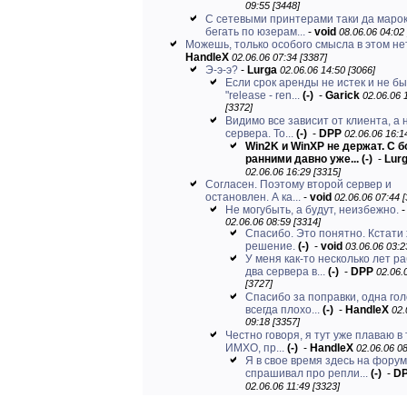
09:55 [3448]
С сетевыми принтерами таки да марок
бегать по юзерам...
-
void
08.06.06 04:02 
Можешь, только особого смысла в этом нет
HandleX
02.06.06 07:34 [3387]
Э-э-э?
-
Lurga
02.06.06 14:50 [3066]
Если срок аренды не истек и не б
"release - ren...
(-)
-
Garick
02.06.06 
[3372]
Видимо все зависит от клиента, а 
сервера. То...
(-)
-
DPP
02.06.06 16:1
Win2K и WinXP не держат. С 
ранними давно уже...
(-)
-
Lur
02.06.06 16:29 [3315]
Согласен. Поэтому второй сервер и
остановлен. А ка...
-
void
02.06.06 07:44 [
Не могубыть, а будут, неизбежно.
02.06.06 08:59 [3314]
Спасибо. Это понятно. Кстати
решение.
(-)
-
void
03.06.06 03:2
У меня как-то несколько лет р
два сервера в...
(-)
-
DPP
02.06.
[3727]
Спасибо за поправки, одна го
всегда плохо...
(-)
-
HandleX
02.
09:18 [3357]
Честно говоря, я тут уже плаваю в 
ИМХО, пр...
(-)
-
HandleX
02.06.06 08
Я в свое время здесь на фору
спрашивал про репли...
(-)
-
D
02.06.06 11:49 [3323]