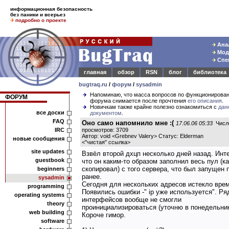
информационная безопасность
без паники и всерьез
подробно о проекте
Анал
Моде
Спец
главная
обзор
RSN
блог
библиотека
bugtraq.ru
/
форум
/
sysadmin
Напоминаю, что масса вопросов по функционирова
ФОРУМ
форума снимается после прочтения
его описания
.
Новичкам также крайне полезно ознакомиться с
дан
все доски
документом
.
FAQ
Оно само напомнило мне :(
17.06.06 05:33
Числ
IRC
просмотров: 3709
Автор: void <Grebnev Valery> Статус: Elderman
новые сообщения
<
"чистая" ссылка
>
site updates
Взвёл второй дхцп несколько дней назад. Инт
guestbook
что он каким-то образом заполнил весь пул (ка
скопировал) с того сервера, что был запущен
beginners
ранее.
sysadmin
Сегодня для нескольких адресов истекло врем
programming
Появились ошибки -" ip уже используется". Ря
operating systems
интерфейсов вообще не смогли
theory
проинициализироваться (уточню в понедельник
web building
Короче гимор.
software