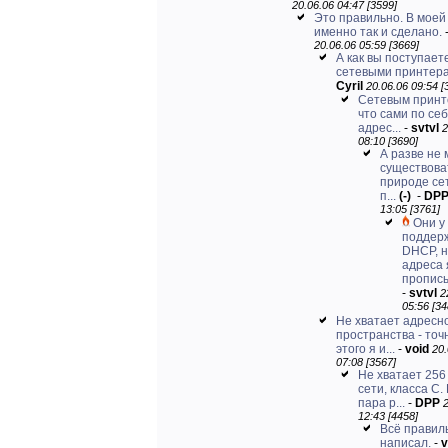
20.06.06 04:47 [3599]
Это правильно. В моей
именно так и сделано.
20.06.06 05:59 [3669]
А как вы поступает
сетевыми принтер
Cyril
20.06.06 09:54 [
Сетевым принт
что сами по себ
адрес...
-
svtvl
2
08:10 [3690]
А разве не
существова
природе се
п...
(-)
-
DP
13:05 [3761]
Они у
поддер
DHCP, 
адреса 
прописы
-
svtvl
2
05:56 [34
Не хватает адресн
пространства - точ
этого я и...
-
void
20.
07:08 [3567]
Не хватает 256
сети, класса С.
пара р...
-
DPP
12:43 [4458]
Всё правил
написал.
-
v