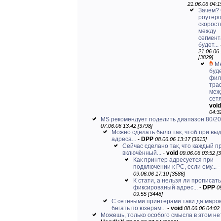
21.06.06 04:1
Зачем?
роутер
скорост
между
сегмен
будет...
21.06.06
[3829]
М
буд
фил
тра
меж
сетя
void
04:3
MS рекомендует поделить диапазон 80/20
07.06.06 13:42 [3798]
Можно сделать было так, чтоб при вы
адреса...
-
DPP
08.06.06 13:17 [3615]
Сейчас сделано так, что каждый п
включённый...
-
void
09.06.06 03:52 [
Как принтер адресуется при
подключении к РС, если ему...
09.06.06 17:10 [3586]
К стати, а нельзя ли прописать
фиксированый адрес...
-
DPP
0
09:55 [3448]
С сетевыми принтерами таки да марок
бегать по юзерам...
-
void
08.06.06 04:02 
Можешь, только особого смысла в этом нет