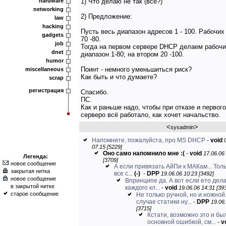
hardware
1) Что делаю не так (всё?)
networking
2) Предложение:
law
hacking
Пусть весь диапазон адресов 1 - 100. Рабочих
gadgets
70 -80.
job
Тогда на первом сервере DHCP делаем рабоч
dnet
диапазон 1-80; на втором 20 -100.
humor
Поинт - немного уменьшиться риск?
miscellaneous
Как быть и что думаете?
scrap
регистрация
Спасибо.
ПС.
Как и раньше надо, чтобы при отказе и первого
серверо всё работало, как хочет начальство.
<
>
sysadmin
Напомните, пожалуйста, про MS DHCP
-
void
07:15 [5229]
Оно само напомнило мне :(
-
void
17.06.06
Легенда:
[3709]
новое сообщение
А если привязать АйПи к МАКам... Толь
закрытая нитка
все с...
(-)
-
DPP
19.06.06 10:23 [3492]
новое сообщение
Впринципе да. А вот если ето дел
в закрытой нитке
каждого кл...
-
void
19.06.06 14:31 [39
старое сообщение
Не только ручной, но и ножной
случае статики ну...
-
DPP
19.06
[3715]
Кстати, возможно это и бы
основной ошибкой, см...
-
v