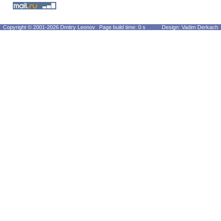
Copyright © 2001-2026 Dmitry Leonov
Page build time: 0 s
Design: Vadim Derkach