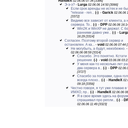
HandleX
02.06.06 07:34 [3386]
Э-э-э?
-
Lurga
02.06.06 14:50 [3066]
Если срок аренды не истек и не б
"release - ren...
(-)
-
Garick
02.06.06 
[3372]
Видимо все зависит от клиента, а 
сервера. То...
(-)
-
DPP
02.06.06 16:1
Win2K и WinXP не держат. С б
ранними давно уже...
(-)
-
Lurg
16:29 [3314]
Согласен. Поэтому второй сервер и
остановлен. А ка...
-
void
02.06.06 07:44 [
Не могубыть, а будут, неизбежно.
02.06.06 08:59 [3314]
Спасибо. Это понятно. Кстати
решение.
(-)
-
void
03.06.06 03:2
У меня как-то несколько лет р
два сервера в...
(-)
-
DPP
02.06.
[3727]
Спасибо за поправки, одна го
всегда плохо...
(-)
-
HandleX
02.
09:18 [3356]
Честно говоря, я тут уже плаваю в 
ИМХО, пр...
(-)
-
HandleX
02.06.06 08
Я в свое время здесь на фору
спрашивал про репли...
(-)
-
D
02.06.06 11:49 [3323]