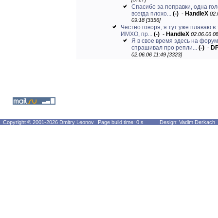
[3727]
Спасибо за поправки, одна го
всегда плохо...
(-)
-
HandleX
02.
09:18 [3356]
Честно говоря, я тут уже плаваю в 
ИМХО, пр...
(-)
-
HandleX
02.06.06 08
Я в свое время здесь на фору
спрашивал про репли...
(-)
-
D
02.06.06 11:49 [3323]
Copyright © 2001-2026 Dmitry Leonov
Page build time: 0 s
Design: Vadim Derkach