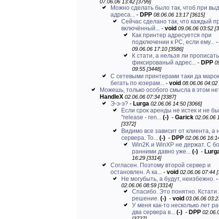
07.06.06 13:42 [3799]
Можно сделать было так, чтоб при вы
адреса...
-
DPP
08.06.06 13:17 [3615]
Сейчас сделано так, что каждый п
включённый...
-
void
09.06.06 03:52 [
Как принтер адресуется при
подключении к РС, если ему...
09.06.06 17:10 [3586]
К стати, а нельзя ли прописать
фиксированый адрес...
-
DPP
0
09:55 [3448]
С сетевыми принтерами таки да марок
бегать по юзерам...
-
void
08.06.06 04:02 
Можешь, только особого смысла в этом нет
HandleX
02.06.06 07:34 [3387]
Э-э-э?
-
Lurga
02.06.06 14:50 [3066]
Если срок аренды не истек и не б
"release - ren...
(-)
-
Garick
02.06.06 
[3372]
Видимо все зависит от клиента, а 
сервера. То...
(-)
-
DPP
02.06.06 16:1
Win2K и WinXP не держат. С б
ранними давно уже...
(-)
-
Lurg
16:29 [3314]
Согласен. Поэтому второй сервер и
остановлен. А ка...
-
void
02.06.06 07:44 [
Не могубыть, а будут, неизбежно.
02.06.06 08:59 [3314]
Спасибо. Это понятно. Кстати
решение.
(-)
-
void
03.06.06 03:2
У меня как-то несколько лет р
два сервера в...
(-)
-
DPP
02.06.