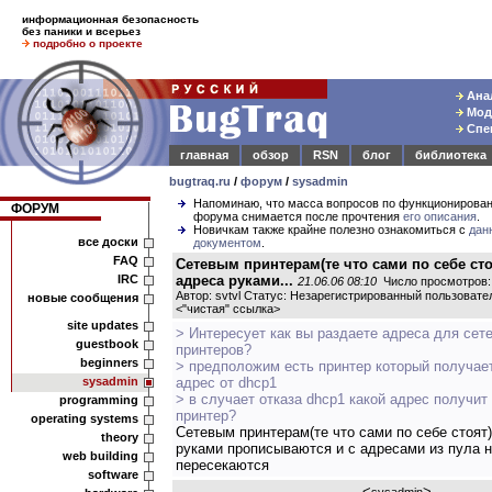
информационная безопасность
без паники и всерьез
подробно о проекте
Анал
Моде
Спец
главная
обзор
RSN
блог
библиотека
bugtraq.ru
/
форум
/
sysadmin
Напоминаю, что масса вопросов по функционирова
ФОРУМ
форума снимается после прочтения
его описания
.
Новичкам также крайне полезно ознакомиться с
дан
все доски
документом
.
FAQ
Сетевым принтерам(те что сами по себе сто
IRC
адреса руками...
21.06.06 08:10
Число просмотров:
Автор: svtvl Статус: Незарегистрированный пользовате
новые сообщения
<
"чистая" ссылка
>
site updates
> Интересует как вы раздаете адреса для сет
guestbook
принтеров?
beginners
> предположим есть принтер который получает
sysadmin
адрес от dhcp1
> в случает отказа dhcp1 какой адрес получит
programming
принтер?
operating systems
Сетевым принтерам(те что сами по себе стоят
theory
руками прописываются и с адресами из пула 
web building
пересекаются
software
<
>