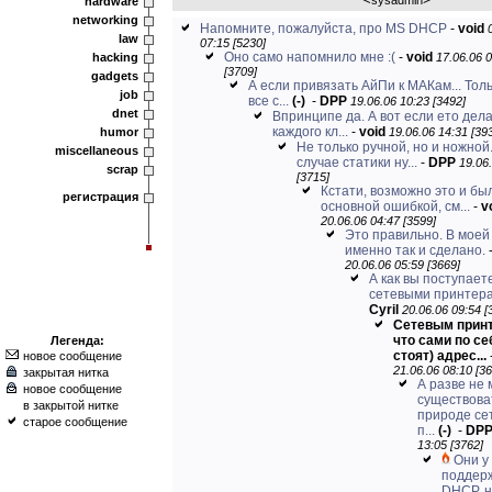
sysadmin
hardware
networking
Напомните, пожалуйста, про MS DHCP
-
void
law
07:15 [5230]
Оно само напомнило мне :(
-
void
hacking
17.06.06 
[3709]
gadgets
А если привязать АйПи к МАКам... Толь
job
все с...
(-)
-
DPP
19.06.06 10:23 [3492]
dnet
Впринципе да. А вот если ето дел
каждого кл...
-
void
humor
19.06.06 14:31 [39
Не только ручной, но и ножной
miscellaneous
случае статики ну...
-
DPP
19.06
scrap
[3715]
Кстати, возможно это и бы
регистрация
основной ошибкой, см...
-
v
20.06.06 04:47 [3599]
Это правильно. В моей
именно так и сделано.
20.06.06 05:59 [3669]
А как вы поступает
сетевыми принтер
Cyril
20.06.06 09:54 [
Сетевым прин
что сами по се
Легенда:
стоят) адрес...
новое сообщение
21.06.06 08:10 [36
закрытая нитка
А разве не
новое сообщение
существова
в закрытой нитке
природе се
старое сообщение
п...
(-)
-
DP
13:05 [3762]
Они у
поддер
DHCP, 