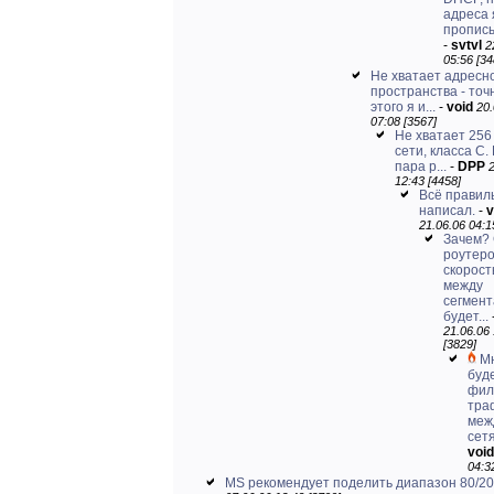
адреса 
прописы
-
svtvl
2
05:56 [34
Не хватает адресн
пространства - точ
этого я и...
-
void
20.
07:08 [3567]
Не хватает 256
сети, класса С.
пара р...
-
DPP
12:43 [4458]
Всё правил
написал.
-
v
21.06.06 04:1
Зачем?
роутер
скорост
между
сегмен
будет...
21.06.06
[3829]
М
буд
фил
тра
меж
сетя
void
04:3
MS рекомендует поделить диапазон 80/20