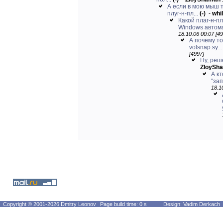
А если в мою мыш 
плуг-н-пл...
(-)
-
whi
Какой плаг-н-п
Windows автома
18.10.06 00:07 [49
А почему то
volsnap.sy...
[4997]
Ну, реш
ZloySh
А кт
"за
18.1
Copyright © 2001-2026 Dmitry Leonov
Page build time: 0 s
Design: Vadim Derkach