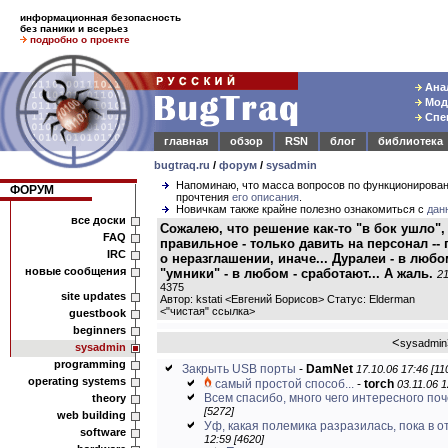
информационная безопасность
без паники и всерьез
подробно о проекте
Анал
Моде
Спец
главная
обзор
RSN
блог
библиотека
bugtraq.ru
/
форум
/
sysadmin
Напоминаю, что масса вопросов по функционирова
ФОРУМ
прочтения
его описания
.
Новичкам также крайне полезно ознакомиться с
дан
все доски
Сожалею, что решение как-то "в бок ушло",
FAQ
правильное - только давить на персонал --
IRC
о неразглашении, иначе... Дуралеи - в любо
новые сообщения
"умники" - в любом - сработают... А жаль.
21
4375
site updates
Автор: kstati <Евгений Борисов> Статус: Elderman
<
"чистая" ссылка
>
guestbook
beginners
<
sysadmin
sysadmin
programming
Закрыть USB порты
-
DamNet
17.10.06 17:46 [11
operating systems
самый простой способ...
-
torch
03.11.06 1
Всем спасибо, много чего интересного по
theory
[5272]
web building
Уф, какая полемика разразилась, пока в о
software
12:59 [4620]