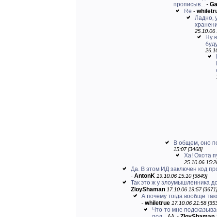
прописыв...
-
Ga
Re
-
whiletr
Ладно, 
хранени
25.10.06 
Ну 
буду
26.1
В общем, оно п
15:07 [3468]
Ха! Охота п
25.10.06 15:2
Да. В этом ИД заключен код пр
-
AntonK
19.10.06 15:10 [3849]
Так это ж у злоумышленника до
ZloyShaman
17.10.06 19:57 [3671
А почему тогда вообще тако
-
whiletrue
17.10.06 21:58 [35
Что-то мне подсказыва
пол...
(-)
-
ZloyShaman