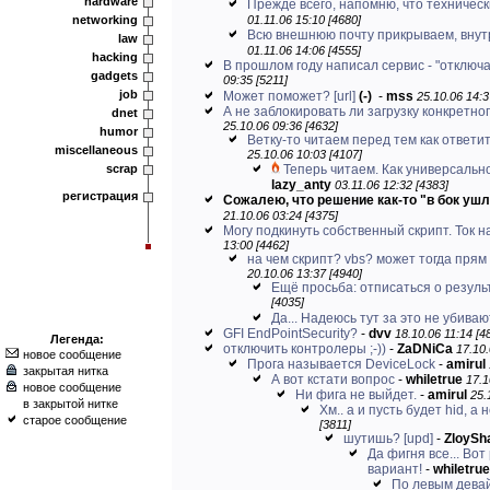
hardware
Прежде всего, напомню, что техническ
networking
01.11.06 15:10 [4680]
Всю внешнюю почту прикрываем, внут
law
01.11.06 14:06 [4555]
hacking
В прошлом году написал сервис - "отключал
gadgets
09:35 [5211]
job
Может поможет?
[url]
(-)
-
mss
25.10.06 14:3
А не заблокировать ли загрузку конкретног
dnet
25.10.06 09:36 [4632]
humor
Ветку-то читаем перед тем как ответи
miscellaneous
25.10.06 10:03 [4107]
scrap
Теперь читаем. Как универсально
lazy_anty
03.11.06 12:32 [4383]
регистрация
Сожалею, что решение как-то "в бок ушло"
21.10.06 03:24 [4375]
Могу подкинуть собственный скрипт. Ток на
13:00 [4462]
на чем скрипт? vbs? может тогда пря
20.10.06 13:37 [4940]
Ещё просьба: отписаться о результа
[4035]
Да... Надеюсь тут за это не убиваю
GFI EndPointSecurity?
-
dvv
18.10.06 11:14 [4
Легенда:
отключить контролеры ;-))
-
ZaDNiCa
17.10.
новое сообщение
Прога называется DeviceLock
-
amirul
закрытая нитка
А вот кстати вопрос
-
whiletrue
17.1
новое сообщение
Ни фига не выйдет.
-
amirul
25.
в закрытой нитке
Хм.. а и пусть будет hid, а н
старое сообщение
[3811]
шутишь? [upd]
-
ZloyS
Да фигня все... В
вариант!
-
whiletrue
По левым дева