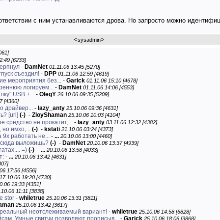
оответствии с ним устанавливаются дрова. Но запросто можно идентифи
<
>
sysadmin
061]
2:49 [6233]
черпнул
-
DamNet
01.11.06 13:45 [5270]
тпуск съездил!
-
DPP
01.11.06 12:59 [4619]
ие мероприятия без...
-
Garick
01.11.06 15:10 [4678]
реннюю логируем...
-
DamNet
01.11.06 14:06 [4553]
ку" USB +...
-
OlegY
26.10.06 09:35 [5209]
7 [4360]
о драйвер...
-
lazy_anty
25.10.06 09:36 [4631]
ть?
[url]
(-)
-
ZloyShaman
25.10.06 10:03 [4104]
е средство не прокатит,...
-
lazy_anty
03.11.06 12:32 [4382]
но имхо,...
(-)
-
kstati
21.10.06 03:24 [4373]
 9x работать не...
-
...
20.10.06 13:00 [4460]
м сюда выложишь?
(-)
-
DamNet
20.10.06 13:37 [4939]
тах.... =)
(-)
-
...
20.10.06 13:58 [4033]
т:
-
...
20.10.06 13:42 [4631]
807]
06 17:56 [4556]
17.10.06 19:20 [4730]
0.06 19:33 [4351]
.10.06 11:11 [3838]
е stor
-
whiletrue
25.10.06 13:31 [3811]
haman
25.10.06 13:42 [3617]
от реальный неотслеживаемый вариант!
-
whiletrue
25.10.06 14:58 [6828]
сам. Умные свитчи позволяют прописыв...
-
Garick
25.10.06 18:06 [3868]