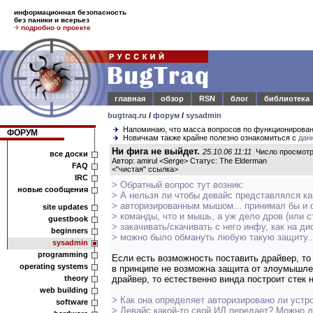
информационная безопасность
без паники и всерьез
подробно о проекте
главная
обзор
RSN
блог
библиотека
bugtraq.ru
/
форум
/
sysadmin
Напоминаю, что масса вопросов по функционирова
ФОРУМ
Новичкам также крайне полезно ознакомиться с
дан
Ни фига не выйдет.
25.10.06 11:11
Число просмотр
все доски
Автор: amirul <Serge> Статус: The Elderman
FAQ
<
"чистая" ссылка
>
IRC
> Обратный вопрос тут возник:
новые сообщения
> А нельзя ли чтобы девайс представлялся к
> авторизированным мышом... принимал бы и 
site updates
> команды, что и мышь, а уж дело дров (или с
guestbook
> закачивать/скачивать с него инфу, как на дис
beginners
> можно было обмануть любую такую защиту..
sysadmin
programming
Если есть возможность поставить драйвер, т
operating systems
в принципе не возможна защита от злоумышле
theory
драйвер, то естественно винда построит стек н
web building
> Как она определяет авторизировано ли устр
software
> Девайс какой-то свой ИД передает? Можно 