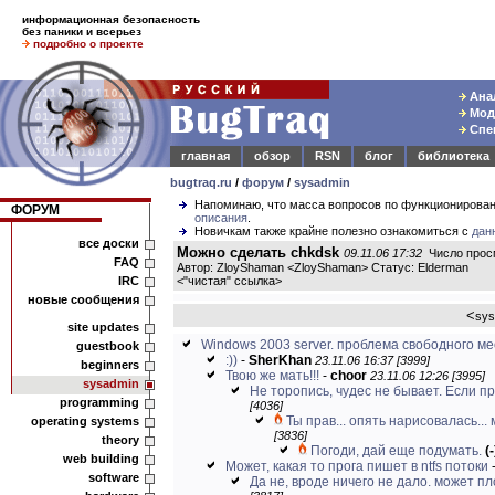
информационная безопасность
без паники и всерьез
подробно о проекте
Анал
Моде
Спец
главная
обзор
RSN
блог
библиотека
bugtraq.ru
/
форум
/
sysadmin
Напоминаю, что масса вопросов по функционирова
ФОРУМ
описания
.
Новичкам также крайне полезно ознакомиться с
дан
все доски
Можно сделать chkdsk
09.11.06 17:32
Число просм
FAQ
Автор: ZloyShaman <ZloyShaman> Статус: Elderman
IRC
<
"чистая" ссылка
>
новые сообщения
<
sys
site updates
Windows 2003 server. проблема свободного ме
guestbook
:))
-
SherKhan
23.11.06 16:37 [3999]
beginners
Твою же мать!!!
-
choor
23.11.06 12:26 [3995]
sysadmin
Не торопись, чудес не бывает. Если пр
programming
[4036]
Ты прав... опять нарисовалась... 
operating systems
[3836]
theory
Погоди, дай еще подумать.
(-
web building
Может, какая то прога пишет в ntfs потоки
software
Да не, вроде ничего не дало. может пл