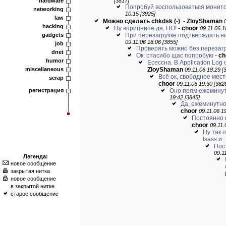
hardware
[3817]
Попробуй воспользоваться монит
networking
10:15 [3925]
law
Можно сделать chkdsk
(-)
-
ZloyShaman
hacking
Ну вприцнипе да, НО!
-
choor
09.11.06 1
gadgets
При перезагрузке подтверждать ни
09.11.06 18:06 [3855]
job
Проверять можно без перезагр
dnet
Ок, спасибо щас попробую
-
ch
humor
Есессна. В Application Log 
miscellaneous
ZloyShaman
09.11.06 18:29 [
Всё ок, свободное мес
scrap
choor
09.11.06 19:30 [382
регистрация
Оно прям ежемину
19:42 [3845]
Да, ежеминутно,
choor
09.11.06 1
Постоянно п
choor
09.11.
Ну так 
lsass и..
Пос
09.1
Легенда:
новое сообщение
закрытая нитка
новое сообщение
в закрытой нитке
старое сообщение