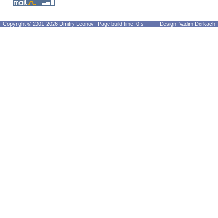
Copyright © 2001-2026 Dmitry Leonov
Page build time: 0 s
Design: Vadim Derkach