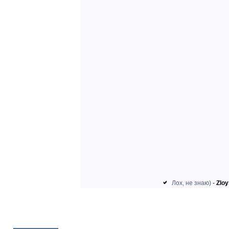
Лох, не знаю)
-
Zlo