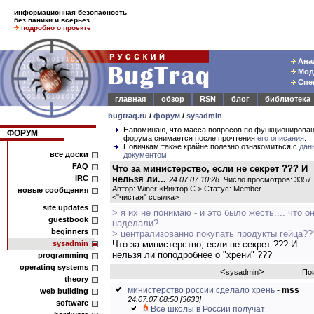
информационная безопасность
без паники и всерьез
подробно о проекте
Анал
Моде
Спец
главная
обзор
RSN
блог
библиотека
bugtraq.ru
/
форум
/
sysadmin
Напоминаю, что масса вопросов по функционирова
ФОРУМ
форума снимается после прочтения
его описания
.
Новичкам также крайне полезно ознакомиться с
дан
все доски
документом
.
FAQ
Что за министерство, если не секрет ??? И
IRC
нельзя ли...
24.07.07 10:28
Число просмотров: 3357
Автор: Winer <Виктор С.> Статус: Member
новые сообщения
<
"чистая" ссылка
>
site updates
> я их не понимаю - и это было жесть.... что о
guestbook
наделали?
beginners
> централизованно покупать продукты гейца??
sysadmin
Что за министерство, если не секрет ??? И
нельзя ли поподробнее о "хрени" ???
programming
operating systems
<
>
sysadmin
По
theory
министерство россии сделало хрень
-
mss
web building
24.07.07 08:50 [3633]
software
Все школы в России получат