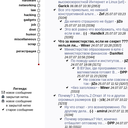
hardware
высокоскоростной Интернет и Linux
[url]
-
networking
Garick
06.08.07 10:30 [2953]
Все это прикольно, но никакой
law
конструктивной альте...
-
Zef
25.07.07 03:23
hacking
[3104]
gadgets
Да ничего страшного не будет
-
jiZo
job
25.07.07 10:33 [3336]
Это всё равно что воображать, что буд
dnet
если в ми...
(-)
-
HandleX
25.07.07 10:28
humor
[3195]
miscellaneous
Что за министерство, если не секрет ???
scrap
нельзя ли...
-
Winer
24.07.07 10:28 [3357]
Министерство образование в купе с
регистрация
министерством финансов
-
DamNet
24.07.07 10:56 [3344]
По поводу школ и институтов...
-
ji
24.07.07 18:08 [3171]
В ВУЗах, где программистов и
математиков готовят В...
-
DPP
25.07.07 11:23 [3229]
Не совсем так или совсем 
так
-
jiZo
25.07.07 11:52 [3207]
<без заголовка>
-
Winer
24.07.07 12
Легенда:
[3310]
новое сообщение
Почему? 1.Тупость.2.Откат. И то и другое
закрытая нитка
огромных размеров.
(-)
-
[
cb
]
24.07.07 10:22
новое сообщение
[3233]
в закрытой нитке
Ну что откат - это всенепременно. По
старое сообщение
другому дела...
(-)
-
amirul
24.07.07 11:3
[3194]
Почему огромных? Нет, конечно
отбашлят оптовому по...
-
DPP
24.07.07
11:30 [3311]