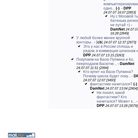
компьютеризирова
одно...
(-)
-
DPP
24.07.07 16:07 [2853]
Ну с Москвой т
батенька реги
не путай =)
-
DamNet
24.07.0
16:28 [2849]
У любой более менее крупной
конторы..
-
[
cb
]
24.07.07 12:37 [2973]
Это у нас в России сплошь и
рядом, в коммерции шпионаж и.
DPP
24.07.07 13:15 [3263]
Покупаем на Васю Пупкина и Ко,
пеерподаем Васютке...
-
DamNet
24.07.07 11:51 [2994]
Кто купит на Васю Пупкина?
Почему школа будет поку...
-
D
24.07.07 12:07 [3493]
фантастики начитался?
(-)
DamNet
24.07.07 13:04 [2904]
Не понял, какой
фантастики? Кто
начитался? Может к...
-
DPP
24.07.07 13:28 [3079]