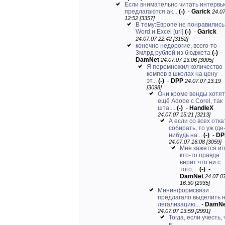
Если внимательно читать интервью
предлагаются ак...
(-)
-
Garick
24.0
12:52 [3357]
В тему:Европе не понравились
Word и Excel
[url]
(-)
-
Garick
24.07.07 22:42 [3152]
конечно недорогие, всего-то
3млрд рублей из бюджета
(-)
-
DamNet
24.07.07 13:06 [3005]
Я перемножил количество
компов в школах на цену
эт...
(-)
-
DPP
24.07.07 13:19
[3098]
Они кроме венды хотят
ещё Adobe с Corel, так
шта....
(-)
-
HandleX
24.07.07 15:21 [3213]
А если со всех отка
собирать, то уж где
нибудь на...
(-)
-
DP
24.07.07 16:08 [3059]
Мне кажется и
кто-то правда
верит что ни с
того,...
(-)
-
DamNet
24.07.0
16:30 [2935]
Мининформсвязи
предлагало выделить 
легализацию...
-
DamNe
24.07.07 13:59 [2991]
Тогда, если учесть, 
в