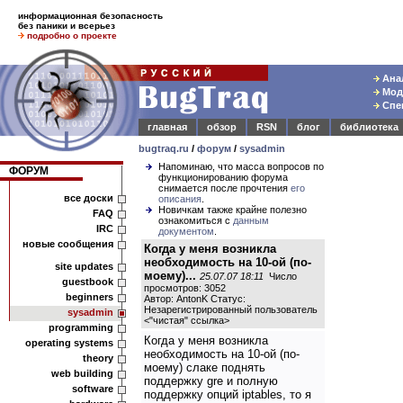
информационная безопасность
без паники и всерьез
подробно о проекте
Анал
Моде
Спец
главная
обзор
RSN
блог
библиотека
bugtraq.ru
/
форум
/
sysadmin
Напоминаю, что масса вопросов по
ФОРУМ
функционированию форума
снимается после прочтения
его
все доски
описания
.
Новичкам также крайне полезно
FAQ
ознакомиться с
данным
IRC
документом
.
новые сообщения
Когда у меня возникла
необходимость на 10-ой (по-
site updates
моему)...
25.07.07 18:11
Число
guestbook
просмотров: 3052
beginners
Автор: AntonK Статус:
Незарегистрированный пользователь
sysadmin
<
"чистая" ссылка
>
programming
Когда у меня возникла
operating systems
необходимость на 10-ой (по-
theory
моему) слаке поднять
web building
поддержку gre и полную
software
поддержку опций iptables, то я