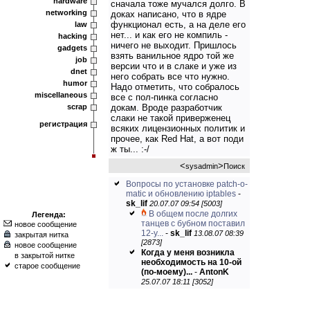
hardware
сначала тоже мучался долго. В
networking
доках написано, что в ядре
функционал есть, а на деле его
law
нет... и как его не компиль -
hacking
ничего не выходит. Пришлось
gadgets
взять ванильное ядро той же
job
версии что и в слаке и уже из
dnet
него собрать все что нужно.
humor
Надо отметить, что собралось
miscellaneous
все с пол-пинка согласно
scrap
докам. Вроде разработчик
слаки не такой приверженец
регистрация
всяких лицензионных политик и
прочее, как Red Hat, а вот поди
ж ты... :-/
<
>
sysadmin
Поиск
Вопросы по установке patch-o-
matic и обновлению iptables
-
sk_lif
20.07.07 09:54 [5003]
В общем после долгих
Легенда:
танцев с бубном поставил
новое сообщение
12-у...
-
sk_lif
13.08.07 08:39
закрытая нитка
[2873]
новое сообщение
Когда у меня возникла
в закрытой нитке
необходимость на 10-ой
старое сообщение
(по-моему)...
-
AntonK
25.07.07 18:11 [3052]