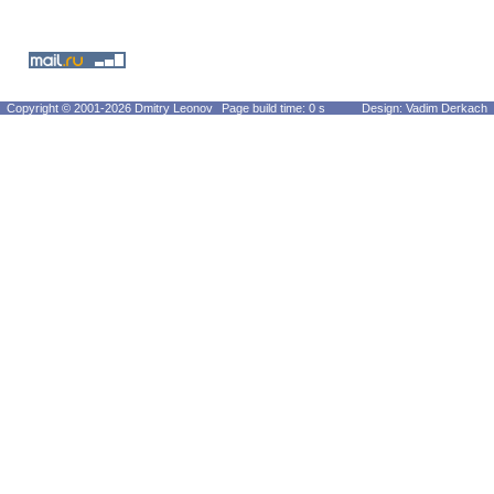
Copyright © 2001-2026 Dmitry Leonov
Page build time: 0 s
Design: Vadim Derkach