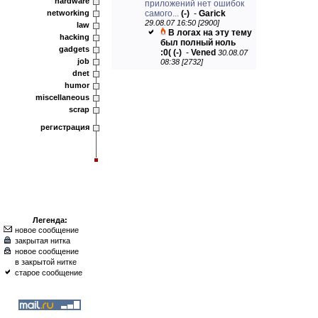
hardware
приложений нет ошибок
networking
самого...
(-)
-
Garick
29.08.07 16:50 [2900]
law
В логах на эту тему
hacking
был полный ноль
gadgets
:0(
(-)
-
Vened
30.08.07
job
08:38 [2732]
dnet
humor
miscellaneous
scrap
регистрация
Легенда:
новое сообщение
закрытая нитка
новое сообщение
в закрытой нитке
старое сообщение