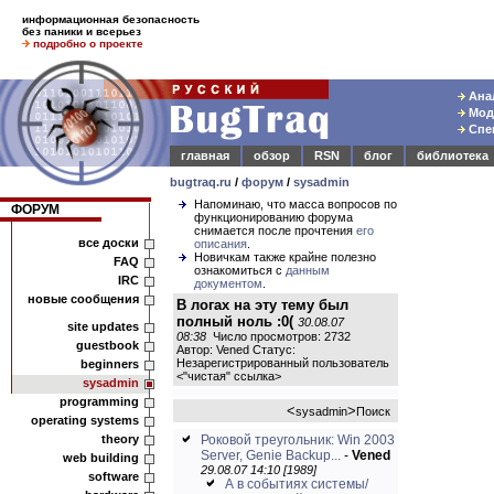
информационная безопасность
без паники и всерьез
подробно о проекте
Анал
Моде
Спец
главная
обзор
RSN
блог
библиотека
bugtraq.ru
/
форум
/
sysadmin
Напоминаю, что масса вопросов по
ФОРУМ
функционированию форума
снимается после прочтения
его
все доски
описания
.
Новичкам также крайне полезно
FAQ
ознакомиться с
данным
IRC
документом
.
новые сообщения
В логах на эту тему был
полный ноль :0(
30.08.07
site updates
08:38
Число просмотров: 2732
guestbook
Автор: Vened Статус:
Незарегистрированный пользователь
beginners
<
"чистая" ссылка
>
sysadmin
programming
<
>
sysadmin
Поиск
operating systems
theory
Роковой треугольник: Win 2003
Server, Genie Backup...
-
Vened
web building
29.08.07 14:10 [1989]
software
А в событиях системы/